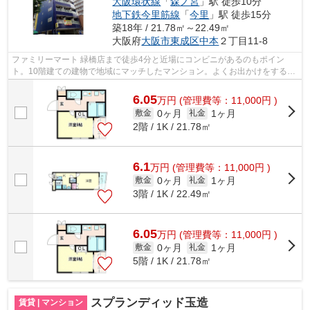
大阪環状線
「
森ノ宮
」駅 徒歩10分
地下鉄今里筋線
「
今里
」駅 徒歩15分
築18年 / 21.78㎡～22.49㎡
大阪府
大阪市東成区
中本
２丁目11-8
ファミリーマート 緑橋店まで徒歩4分と近場にコンビニがあるのもポイン
ト。10階建ての建物で地域にマッチしたマンション。よくお出かけをする方
にも便利な、2駅利用可能なマンションで...
6.05
万
円
(管理費等：11,000円 )
0ヶ月
1ヶ月
敷金
礼金
2階 / 1K / 21.78㎡
6.1
万
円
(管理費等：11,000円 )
0ヶ月
1ヶ月
敷金
礼金
3階 / 1K / 22.49㎡
6.05
万
円
(管理費等：11,000円 )
0ヶ月
1ヶ月
敷金
礼金
5階 / 1K / 21.78㎡
スプランディッド玉造
賃貸 | マンション