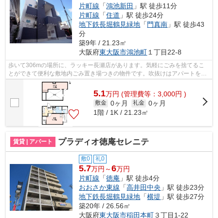
片町線
「
鴻池新田
」駅 徒歩11分
片町線
「
住道
」駅 徒歩24分
地下鉄長堀鶴見緑地
「
門真南
」駅 徒歩43
分
築9年 / 21.23㎡
大阪府
東大阪市
鴻池町
１丁目22-8
歩いて306mの場所に、ラッキー長瀬店があります。気軽にごみを捨てるこ
とができて便利な敷地内ごみ置き場つきの物件です。吹抜けはアパートをと
ても広く感じさせる事ができるんですよ...
5.1
万
円
(管理費等：3,000円 )
0ヶ月
0ヶ月
敷金
礼金
1階 / 1K / 21.23㎡
プラディオ徳庵セレニテ
賃貸 | アパート
敷0
礼0
5.7
6
万円～
万円
片町線
「
徳庵
」駅 徒歩4分
おおさか東線
「
高井田中央
」駅 徒歩23分
地下鉄長堀鶴見緑地
「
横堤
」駅 徒歩27分
築20年 / 26.56㎡
大阪府
東大阪市
稲田本町
３丁目1-22