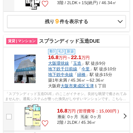
3階 / 2LDK＋1S(納戸) / 46.34㎡
9
残り
件を表示する
スプランディッド玉造DUE
賃貸 | マンション
敷0
礼0
新築
16.8
22.1
万円～
万円
大阪環状線
「
玉造
」駅 徒歩9分
地下鉄千日前線
「
今里
」駅 徒歩10分
地下鉄中央線
「
緑橋
」駅 徒歩15分
築1年未満 / 45.36㎡～62.36㎡
大阪府
大阪市東成区
玉津
１丁目
「スプランディッド玉造DUE」のここがイチオシ。良好な眺望で癒されてみ
ませんか。通風システムが整った換気がしやすいマンションです。こちらの
物件はマンションです。できるだけ早め...
16.8
万
円
(管理費等：15,000円 )
0ヶ月
0ヶ月
敷金
礼金
2階 / 2LDK / 45.36㎡