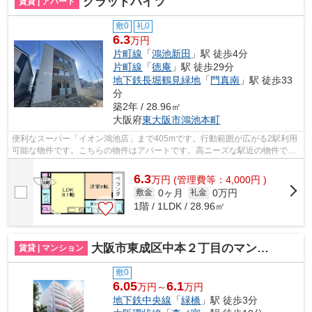
グラッドハイツ
賃貸 | アパート
敷0
礼0
6.3
万円
片町線
「
鴻池新田
」駅 徒歩4分
片町線
「
徳庵
」駅 徒歩29分
地下鉄長堀鶴見緑地
「
門真南
」駅 徒歩33
分
築2年 / 28.96㎡
大阪府
東大阪市
鴻池本町
便利なスーパー「イオン鴻池店」まで405mです。行動範囲が広がる2駅利用
可能な物件です。こちらの物件はアパートです。高ニーズな駅近の物件で、
徒歩4分で駅に行くことができます。よ...
6.3
万
円
(管理費等：4,000円 )
0ヶ月
0万円
敷金
礼金
1階 / 1LDK / 28.96㎡
大阪市東成区中本２丁目のマンション
賃貸 | マンション
敷0
6.05
6.1
万円～
万円
地下鉄中央線
「
緑橋
」駅 徒歩3分