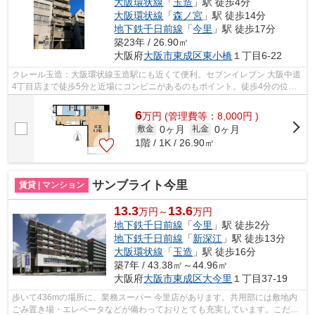
大阪環状線
「
玉造
」駅 徒歩4分
大阪環状線
「
森ノ宮
」駅 徒歩14分
地下鉄千日前線
「
今里
」駅 徒歩17分
築23年 / 26.90㎡
大阪府
大阪市東成区
東小橋
１丁目6-22
クレール玉造：大阪環状線玉造駅にも近くて便利。セブンイレブン 大阪中道
4丁目店まで徒歩5分と近場にコンビニがあるのもポイント。徒歩4分の位置
に駅がある物件です。敷地内ごみ置き...
6
万
円
(管理費等：8,000円 )
0ヶ月
0ヶ月
敷金
礼金
1階 / 1K / 26.90㎡
サンブライト今里
賃貸 | マンション
13.3
13.6
万円～
万円
地下鉄千日前線
「
今里
」駅 徒歩2分
地下鉄千日前線
「
新深江
」駅 徒歩13分
大阪環状線
「
玉造
」駅 徒歩16分
築7年 / 43.38㎡～44.96㎡
大阪府
大阪市東成区
大今里
１丁目37-19
歩いて436mの場所に、業務スーパー 今里店があります。共用部には敷地内
ごみ置き場・エレベータなどが備わっておりとても充実しています。こだわ