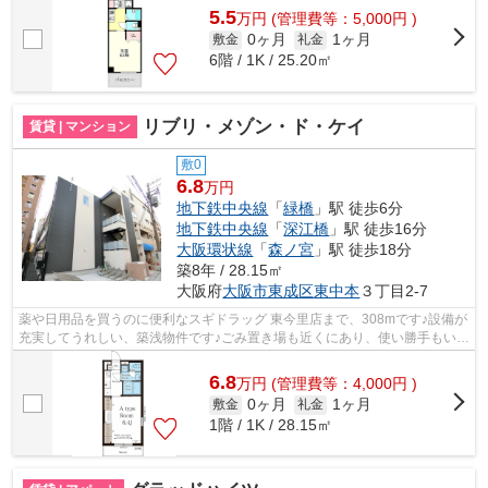
5.5
万
円
(管理費等：5,000円 )
0ヶ月
1ヶ月
敷金
礼金
6階 / 1K / 25.20㎡
リブリ・メゾン・ド・ケイ
賃貸 | マンション
敷0
6.8
万円
地下鉄中央線
「
緑橋
」駅 徒歩6分
地下鉄中央線
「
深江橋
」駅 徒歩16分
大阪環状線
「
森ノ宮
」駅 徒歩18分
築8年 / 28.15㎡
大阪府
大阪市東成区
東中本
３丁目2-7
薬や日用品を買うのに便利なスギドラッグ 東今里店まで、308mです♪設備が
充実してうれしい、築浅物件です♪ごみ置き場も近くにあり、使い勝手もいい
です♪防犯対策もバッチリなマンショ...
6.8
万
円
(管理費等：4,000円 )
0ヶ月
1ヶ月
敷金
礼金
1階 / 1K / 28.15㎡