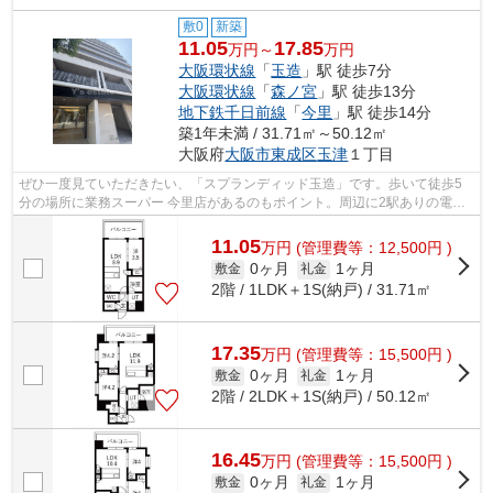
敷0
新築
11.05
17.85
万円～
万円
大阪環状線
「
玉造
」駅 徒歩7分
大阪環状線
「
森ノ宮
」駅 徒歩13分
地下鉄千日前線
「
今里
」駅 徒歩14分
築1年未満 / 31.71㎡～50.12㎡
大阪府
大阪市東成区
玉津
１丁目
ぜひ一度見ていただきたい、「スプランディッド玉造」です。歩いて徒歩5
分の場所に業務スーパー 今里店があるのもポイント。周辺に2駅ありの電車
通勤しやすい物件です。通風良好で陽の...
11.05
万
円
(管理費等：12,500円 )
0ヶ月
1ヶ月
敷金
礼金
2階 / 1LDK＋1S(納戸) / 31.71㎡
17.35
万
円
(管理費等：15,500円 )
0ヶ月
1ヶ月
敷金
礼金
2階 / 2LDK＋1S(納戸) / 50.12㎡
16.45
万
円
(管理費等：15,500円 )
0ヶ月
1ヶ月
敷金
礼金