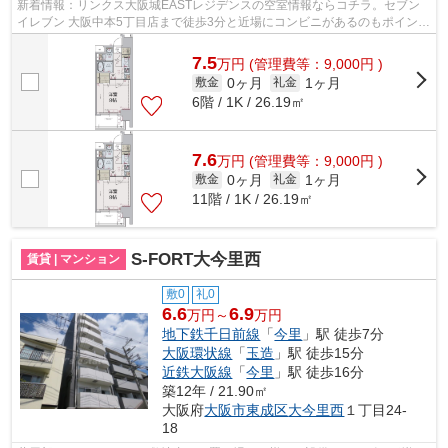
新着情報：リンクス大阪城EASTレジデンスの空室情報ならコチラ。セブン
イレブン 大阪中本5丁目店まで徒歩3分と近場にコンビニがあるのもポイン
ト。共用部には敷地内ごみ置き場・エレベ...
7.5
万
円
(管理費等：9,000円 )
0ヶ月
1ヶ月
敷金
礼金
6階 / 1K / 26.19㎡
7.6
万
円
(管理費等：9,000円 )
0ヶ月
1ヶ月
敷金
礼金
11階 / 1K / 26.19㎡
S-FORT大今里西
賃貸 | マンション
敷0
礼0
6.6
6.9
万円～
万円
地下鉄千日前線
「
今里
」駅 徒歩7分
大阪環状線
「
玉造
」駅 徒歩15分
近鉄大阪線
「
今里
」駅 徒歩16分
築12年 / 21.90㎡
大阪府
大阪市東成区
大今里西
１丁目24-
18