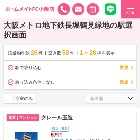
MENU
大阪メトロ地下鉄長堀鶴見緑地の駅選
択画面
26
58
1～26
該当物件数
棟
空き数
件
棟を表示
駅で絞り込む
変更
変更
絞り込み条件：
なし
空室のみ
クレール玉造
賃貸 | マンション
敷0
礼0
6
万円