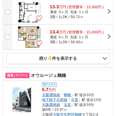
13.3
万
円
(管理費等：15,000円 )
0ヶ月
1ヶ月
敷金
礼金
2階 / 1LDK / 50.72㎡
13.4
万
円
(管理費等：15,000円 )
0ヶ月
1ヶ月
敷金
礼金
3階 / 1LDK / 50.40㎡
4
残り
件を表示する
オウルージュ鶴橋
賃貸 | アパート
敷0
礼0
5.7
万円
大阪環状線
「
鶴橋
」駅 徒歩10分
地下鉄千日前線
「
今里
」駅 徒歩13分
大阪環状線
「
玉造
」駅 徒歩18分
築8年 / 23.97㎡
大阪府
大阪市生野区
鶴橋
５丁目2-4