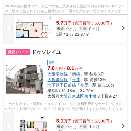
2018年築の物件です。目立つ外観と洗練された設計の内装を持つデザイナー
ズ。駅から徒歩10分にある物件なので、電車利用が多い方にオススメです。
乗駅まで平坦な物件なので、自転車を...
5.7
万
円
(管理費等：5,000円 )
0ヶ月
0ヶ月
敷金
礼金
3階 / 1K / 23.97㎡
ドゥソレイユ
賃貸 | ハイツ
敷0
7.8
8.1
万円～
万円
大阪環状線
「
鶴橋
」駅 徒歩6分
大阪環状線
「
玉造
」駅 徒歩13分
地下鉄千日前線
「
今里
」駅 徒歩16分
築6年 / 31.15㎡～34.70㎡
大阪府
大阪市東成区
東小橋
３丁目9-27
こだわりポイント満載のドゥソレイユ♪こちらは初期費用をカードでお支払い
いただける物件なので、支払い手続きの手間が省けます♪ありかなしでは大き
な違い、敷地内ごみ置き場つきです♪...
8.1
万
円
(管理費等：5,500円 )
0ヶ月
1ヶ月
敷金
礼金