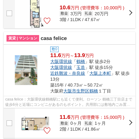
たりが良く、日中は電気代が節約...
10.6
万
円
(管理費等：10,000円 )
3万円
20万円
敷金
礼金
3階 / 1LDK / 47.67㎡
casa felice
賃貸 | マンション
敷0
11.6
13.9
万円～
万円
大阪環状線
「
鶴橋
」駅 徒歩2分
大阪環状線
「
玉造
」駅 徒歩15分
近鉄難波・奈良線
「
大阪上本町
」駅 徒歩
13分
築15年 / 40.73㎡～50.72㎡
大阪府
大阪市生野区
鶴橋
１丁目
casa felice：大阪環状線鶴橋駅にも近くて便利。ローソン 鶴橋三丁目店まで
徒歩6分と近場にコンビニがあるのもポイント。共用部には敷地内ごみ置き
場・エレベータなどが備わっておりと...
11.6
万
円
(管理費等：15,000円 )
0ヶ月
1ヶ月
敷金
礼金
2階 / 1LDK / 41.86㎡