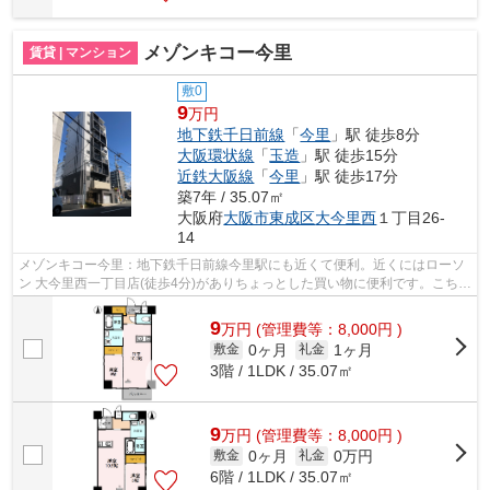
メゾンキコー今里
賃貸 | マンション
敷0
9
万円
地下鉄千日前線
「
今里
」駅 徒歩8分
大阪環状線
「
玉造
」駅 徒歩15分
近鉄大阪線
「
今里
」駅 徒歩17分
築7年 / 35.07㎡
大阪府
大阪市東成区
大今里西
１丁目26-
14
メゾンキコー今里：地下鉄千日前線今里駅にも近くて便利。近くにはローソ
ン 大今里西一丁目店(徒歩4分)がありちょっとした買い物に便利です。こちら
は初期費用をカードでお支払いいた...
9
万
円
(管理費等：8,000円 )
0ヶ月
1ヶ月
敷金
礼金
3階 / 1LDK / 35.07㎡
9
万
円
(管理費等：8,000円 )
0ヶ月
0万円
敷金
礼金
6階 / 1LDK / 35.07㎡