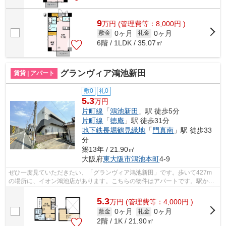
9
万
円
(管理費等：8,000円 )
0ヶ月
0ヶ月
敷金
礼金
6階 / 1LDK / 35.07㎡
グランヴィア鴻池新田
賃貸 | アパート
敷0
礼0
5.3
万円
片町線
「
鴻池新田
」駅 徒歩5分
片町線
「
徳庵
」駅 徒歩31分
地下鉄長堀鶴見緑地
「
門真南
」駅 徒歩33
分
築13年 / 21.90㎡
大阪府
東大阪市
鴻池本町
4-9
ぜひ一度見ていただきたい、「グランヴィア鴻池新田」です。歩いて427m
の場所に、イオン鴻池店があります。こちらの物件はアパートです。駅から
徒歩5分というアクセス良好な駅近物件は...
5.3
万
円
(管理費等：4,000円 )
0ヶ月
0ヶ月
敷金
礼金
2階 / 1K / 21.90㎡