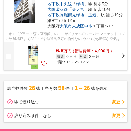
地下鉄中央線
「
緑橋
」駅 徒歩5分
大阪環状線
「
森ノ宮
」駅 徒歩10分
地下鉄長堀鶴見緑地
「
玉造
」駅 徒歩19分
築9年 / 25.12㎡
大阪府
大阪市東成区
中本
１丁目4-17
「オルゴグラート森ノ宮南館」のここがイチオシ◎スーパーマーケット コノ
ミヤ 緑橋店まで284mです◎通風良好の物件なのでいつでも新鮮な空気を味
わえます◎場所が平坦なのは、ランニング...
6.6
万
円
(管理費等：4,000円 )
0ヶ月
2ヶ月
敷金
礼金
3階 / 1K / 25.12㎡
26
58
1～26
該当物件数
棟
空き数
件
棟を表示
駅で絞り込む
変更
変更
絞り込み条件：
なし