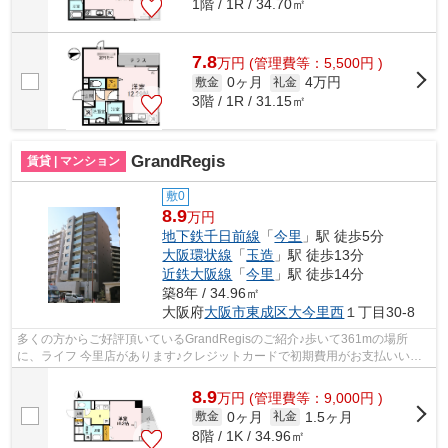
1階 / 1R / 34.70㎡
7.8
万
円
(管理費等：5,500円 )
0ヶ月
4万円
敷金
礼金
3階 / 1R / 31.15㎡
GrandRegis
賃貸 | マンション
敷0
8.9
万円
地下鉄千日前線
「
今里
」駅 徒歩5分
大阪環状線
「
玉造
」駅 徒歩13分
近鉄大阪線
「
今里
」駅 徒歩14分
築8年 / 34.96㎡
大阪府
大阪市東成区
大今里西
１丁目30-8
多くの方からご好評頂いているGrandRegisのご紹介♪歩いて361mの場所
に、ライフ 今里店があります♪クレジットカードで初期費用がお支払いいた
だけるので、決済の手間が軽減できます♪付...
8.9
万
円
(管理費等：9,000円 )
0ヶ月
1.5ヶ月
敷金
礼金
8階 / 1K / 34.96㎡