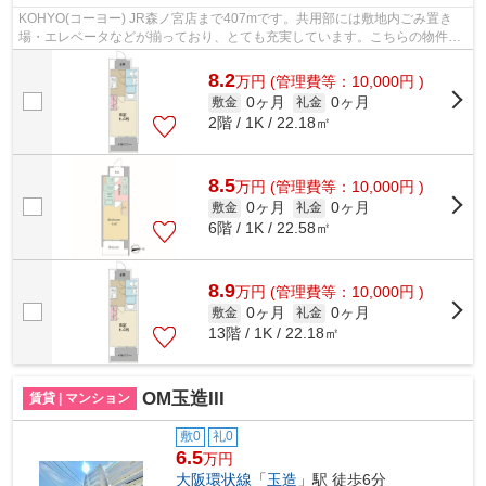
KOHYO(コーヨー) JR森ノ宮店まで407mです。共用部には敷地内ごみ置き
場・エレベータなどが揃っており、とても充実しています。こちらの物件か
らは2駅が近くにあり、移動範囲も広がりま...
8.2
万
円
(管理費等：10,000円 )
0ヶ月
0ヶ月
敷金
礼金
2階 / 1K / 22.18㎡
8.5
万
円
(管理費等：10,000円 )
0ヶ月
0ヶ月
敷金
礼金
6階 / 1K / 22.58㎡
8.9
万
円
(管理費等：10,000円 )
0ヶ月
0ヶ月
敷金
礼金
13階 / 1K / 22.18㎡
OM玉造III
賃貸 | マンション
敷0
礼0
6.5
万円
大阪環状線
「
玉造
」駅 徒歩6分