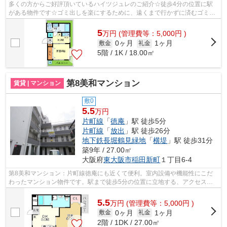
多くの方からご好評頂いているハイツジュレのご紹介☆徒歩4分の位置に駅
がある物件です☆ゴミ出しを楽にするために、遠くまで行かずに済むゴミ置
き場を共用部に付けています☆造りとデザ...
5
万
円
(管理費等：5,000円 )
0ヶ月
1ヶ月
敷金
礼金
5階 / 1K / 18.00㎡
第8美和マンション
賃貸 | マンション
敷0
5.5
万円
片町線
「
徳庵
」駅 徒歩5分
片町線
「
放出
」駅 徒歩26分
地下鉄長堀鶴見緑地
「
横堤
」駅 徒歩31分
築9年 / 27.00㎡
大阪府
東大阪市
稲田新町
１丁目6-4
第8美和マンション：片町線徳庵にも近くて便利。室内設備や機能性にこだ
わったマンション物件です。駅まで徒歩5分の位置に立地する、アクセス良
好な物件です。目的に応じて駅を選べる...
5.5
万
円
(管理費等：5,000円 )
0ヶ月
1ヶ月
敷金
礼金
2階 / 1DK / 27.00㎡