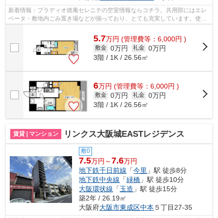
新着情報：プラディオ徳庵セレニテの空室情報ならコチラ。共用部にはエレ
ベータ・敷地内ごみ置き場などが揃っており、とても充実しています。使い
勝手の良いアパートでイチオシの物件...
5.7
万
円
(管理費等：6,000円 )
0万円
0万円
敷金
礼金
3階 / 1K / 26.56㎡
6
万
円
(管理費等：6,000円 )
0万円
0万円
敷金
礼金
3階 / 1K / 26.56㎡
リンクス大阪城EASTレジデンス
賃貸 | マンション
敷0
7.5
7.6
万円～
万円
地下鉄千日前線
「
今里
」駅 徒歩8分
地下鉄中央線
「
緑橋
」駅 徒歩10分
大阪環状線
「
玉造
」駅 徒歩15分
築2年 / 26.19㎡
大阪府
大阪市東成区
中本
５丁目27-35