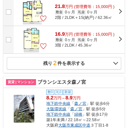
21.8
万
円
(管理費等：15,000円 )
0ヶ月
0ヶ月
敷金
礼金
2階 / 2LDK＋1S(納戸) / 62.36㎡
16.9
万
円
(管理費等：15,000円 )
0ヶ月
0ヶ月
敷金
礼金
3階 / 2LDK / 45.36㎡
2
残り
件を表示する
ブランシエスタ森ノ宮
賃貸 | マンション
敷0
礼0
新築
8.2
8.9
万円～
万円
地下鉄中央線
「
森ノ宮
」駅 徒歩6分
大阪環状線
「
森ノ宮
」駅 徒歩5分
地下鉄中央線
「
緑橋
」駅 徒歩17分
築1年未満 / 22.18㎡～22.58㎡
大阪府
大阪市東成区
中道
３丁目1-8