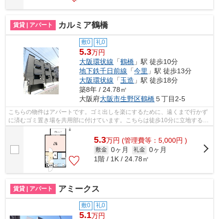
カルミア鶴橋
賃貸 | アパート
敷0
礼0
5.3
万円
大阪環状線
「
鶴橋
」駅 徒歩10分
地下鉄千日前線
「
今里
」駅 徒歩13分
大阪環状線
「
玉造
」駅 徒歩18分
築8年 / 24.78㎡
大阪府
大阪市生野区
鶴橋
５丁目2-5
こちらの物件はアパートです。ゴミ出しを楽にするために、遠くまで行かず
に済むゴミ置き場を共用部に付けています。こちらは徒歩10分に立地する物
件です。自由度が非常に高いと評判な...
5.3
万
円
(管理費等：5,000円 )
0ヶ月
0ヶ月
敷金
礼金
1階 / 1K / 24.78㎡
アミークス
賃貸 | アパート
敷0
礼0
5.1
万円