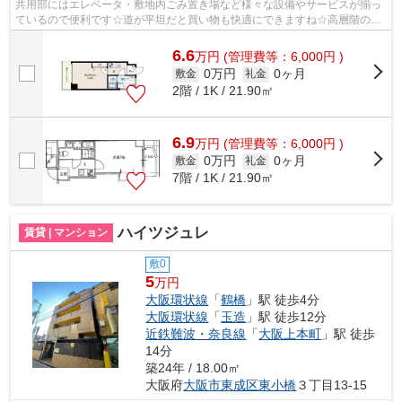
共用部にはエレベータ・敷地内ごみ置き場など様々な設備やサービスが揃っ
ているので便利です☆道が平坦だと買い物も快適にできますね☆高層階の物
件です☆外壁はタイル張りとなっていて、...
6.6
万
円
(管理費等：6,000円 )
0万円
0ヶ月
敷金
礼金
2階 / 1K / 21.90㎡
6.9
万
円
(管理費等：6,000円 )
0万円
0ヶ月
敷金
礼金
7階 / 1K / 21.90㎡
ハイツジュレ
賃貸 | マンション
敷0
5
万円
大阪環状線
「
鶴橋
」駅 徒歩4分
大阪環状線
「
玉造
」駅 徒歩12分
近鉄難波・奈良線
「
大阪上本町
」駅 徒歩
14分
築24年 / 18.00㎡
大阪府
大阪市東成区
東小橋
３丁目13-15