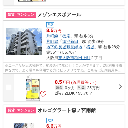
メゾンエスポアール
賃貸 | マンション
敷0
8.5
万円
片町線
「
徳庵
」駅 徒歩3分
片町線
「
鴻池新田
」駅 徒歩29分
地下鉄長堀鶴見緑地
「
横堤
」駅 徒歩28分
築35年 / 55.70㎡
大阪府
東大阪市
稲田上町
２丁目
高ニーズな駅近の物件で、徒歩3分で駅に行くことができます。2駅利用可物
件なので、よく電車を利用する方にピッタリですね。こちらは初期費用をカ
ードでお支払いいただける物件なので...
8.5
万
円
(管理費等：- )
0ヶ月
25万円
敷金
礼金
2階 / 2LDK / 55.70㎡
オルゴグラート森ノ宮南館
賃貸 | マンション
敷0
6.6
万円