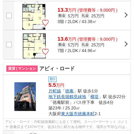
り派も満足できるデザイナーズ物件です...
13.3
万
円
(管理費等：9,000円 )
5万円
25万円
敷金
礼金
3階 / 2LDK / 43.38㎡
13.6
万
円
(管理費等：9,000円 )
5万円
25万円
敷金
礼金
7階 / 2LDK / 44.96㎡
アビィ・ロード
賃貸 | マンション
敷0
5.5
万円
片町線
「
徳庵
」駅 徒歩1分
地下鉄長堀鶴見緑地
「
横堤
」駅 徒歩22分
「徳庵駅前」バス停下車 徒歩4分
築23年 / 25.20㎡
大阪府
東大阪市
徳庵本町
2-1
アビィ・ロード：片町線徳庵駅にも近くて便利。スーパーマーケット コノミ
ヤ 徳庵店まで147mです。徒歩1分に駅がある物件です。場所が平坦なのは、
ランニングをする上で抑えたいポイン...