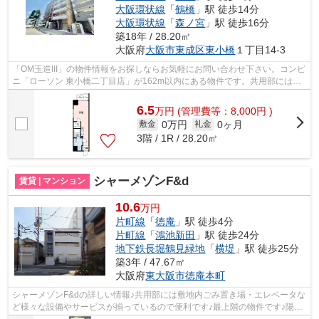
大阪環状線
「
鶴橋
」駅 徒歩14分
大阪環状線
「
森ノ宮
」駅 徒歩16分
築18年 / 28.20㎡
大阪府
大阪市東成区
東小橋
１丁目14-3
「OM玉造III」の物件情報をお探しならお気軽にお問い合わせ下さい。コンビ
ニ「ローソン 東小橋二丁目店」が162m以内にある物件です。共用部には敷
地内ごみ置き場・エレベータなどが備...
6.5
万
円
(管理費等：8,000円 )
0万円
0ヶ月
敷金
礼金
3階 / 1R / 28.20㎡
シャーメゾンF&d
賃貸 | マンション
10.6
万円
片町線
「
徳庵
」駅 徒歩4分
片町線
「
鴻池新田
」駅 徒歩24分
地下鉄長堀鶴見緑地
「
横堤
」駅 徒歩25分
築3年 / 47.67㎡
大阪府
東大阪市
徳庵本町
シャーメゾンF&dの詳しい情報♪共用部には敷地内ごみ置き場・エレベータな
ど様々な設備やサービスが揃っているので便利です♪最上階の物件です♪陽当