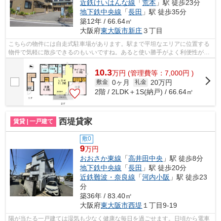
近鉄けいはんな線
「
荒本
」駅 徒歩23分
地下鉄中央線
「
長田
」駅 徒歩35分
築12年 / 66.64㎡
大阪府
東大阪市
新庄
３丁目
こちらの物件には自走式駐車場があります。駅まで平坦なエリアに位置する
物件で気軽に散歩できるのもいいですね。あると使い勝手がよく利便性が高
いのが敷地内ごみ置き場です。ニーズ...
10.3
万
円
(管理費等：7,000円 )
0ヶ月
20万円
敷金
礼金
2階 / 2LDK＋1S(納戸) / 66.64㎡
西堤貸家
賃貸 | 一戸建て
敷0
9
万円
おおさか東線
「
高井田中央
」駅 徒歩8分
地下鉄中央線
「
長田
」駅 徒歩20分
近鉄難波・奈良線
「
河内小阪
」駅 徒歩23
分
築36年 / 83.40㎡
大阪府
東大阪市
西堤
１丁目9-19
陽が当たる一戸建ては湿気も少なく健康な毎日を過ごせます。日頃から電車