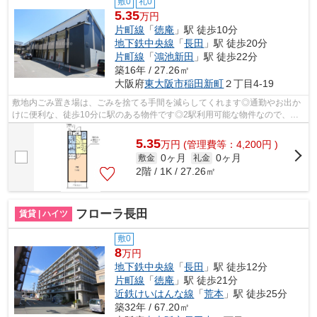
敷0
礼0
5.35
万円
片町線
「
徳庵
」駅 徒歩10分
地下鉄中央線
「
長田
」駅 徒歩20分
片町線
「
鴻池新田
」駅 徒歩22分
築16年 / 27.26㎡
大阪府
東大阪市
稲田新町
２丁目4-19
敷地内ごみ置き場は、ごみを捨てる手間を減らしてくれます◎通勤やお出か
けに便利な、徒歩10分に駅のある物件です◎2駅利用可能な物件なので、用
途や行き先に応じて経路を選択できます◎...
5.35
万
円
(管理費等：4,200円 )
0ヶ月
0ヶ月
敷金
礼金
2階 / 1K / 27.26㎡
フローラ長田
賃貸 | ハイツ
敷0
8
万円
地下鉄中央線
「
長田
」駅 徒歩12分
片町線
「
徳庵
」駅 徒歩21分
近鉄けいはんな線
「
荒本
」駅 徒歩25分
築32年 / 67.20㎡