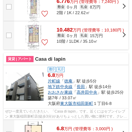
6.776
万
円
(管理費等：7,240円 )
0ヶ月
8万円
敷金
礼金
2階 / 1K / 22.62㎡
10.482
万
円
(管理費等：10,180円 )
0ヶ月
15万円
敷金
礼金
10階 / 1LDK / 35.10㎡
Casa di lapin
賃貸 | アパート
敷0
礼0
6.8
万円
片町線
「
徳庵
」駅 徒歩5分
地下鉄中央線
「
長田
」駅 徒歩14分
おおさか東線
「
高井田中央
」駅 徒歩25分
築7年 / 33.07㎡
大阪府
東大阪市
稲田新町
１丁目6-8
ぜひ一度見ていただきたい、「Casa di lapin」です。近くにはセブンイレブ
ン 東大阪稲田新町店(徒歩3分)がありちょっとした買い物に便利です。クレジ
ットカードで初期費用がお支払いい...
6.8
万
円
(管理費等：3,000円 )