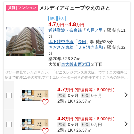
メルディアキューブやえのさと
賃貸 | マンション
敷0
礼0
4.7
4.8
万円～
万円
近鉄難波・奈良線
「
八戸ノ里
」駅 徒歩11
分
地下鉄中央線
「
長田
」駅 徒歩25分
おおさか東線
「
ＪＲ河内永和
」駅 徒歩32
分
築20年 / 26.37㎡
大阪府
東大阪市
西岩田
３丁目
ぜひ一度見ていただきたい、「ゼニスレジデンス東大阪」です！この物件は
駅まで徒歩11分の立地です！エレベーター付きの物件です！こちらの物件で
は初期費用をカードでお支払いいただ...
4.7
万
円
(管理費等：8,000円 )
0ヶ月
0ヶ月
敷金
礼金
2階 / 1K / 26.37㎡
4.8
万
円
(管理費等：8,000円 )
0ヶ月
0万円
敷金
礼金
2階 / 1K / 26.37㎡