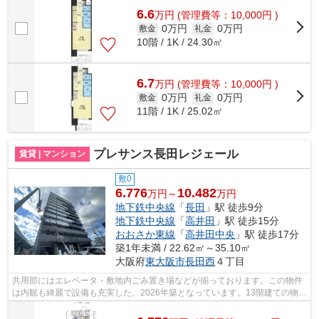
6.6
万
円
(管理費等：10,000円 )
0万円
0万円
敷金
礼金
10階 / 1K / 24.30㎡
6.7
万
円
(管理費等：10,000円 )
0万円
0万円
敷金
礼金
11階 / 1K / 25.02㎡
プレサンス長田レジェール
賃貸 | マンション
敷0
6.776
10.482
万円～
万円
地下鉄中央線
「
長田
」駅 徒歩9分
地下鉄中央線
「
高井田
」駅 徒歩15分
おおさか東線
「
高井田中央
」駅 徒歩17分
築1年未満 / 22.62㎡～35.10㎡
大阪府
東大阪市
長田西
４丁目
共用部にはエレベータ・敷地内ごみ置き場などが揃っております。この物件
は内観も綺麗で設備も充実した、2026年築となっています。13階建ての物件
を是非ご覧ください。こちらの物件は...