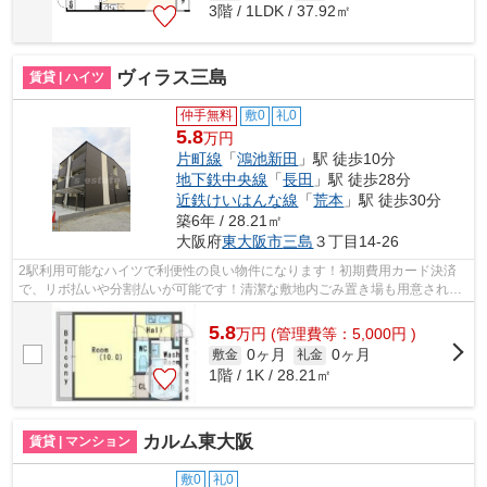
3階 / 1LDK / 37.92㎡
ヴィラス三島
賃貸 | ハイツ
仲手無料
敷0
礼0
5.8
万円
片町線
「
鴻池新田
」駅 徒歩10分
地下鉄中央線
「
長田
」駅 徒歩28分
近鉄けいはんな線
「
荒本
」駅 徒歩30分
築6年 / 28.21㎡
大阪府
東大阪市
三島
３丁目14-26
2駅利用可能なハイツで利便性の良い物件になります！初期費用カード決済
で、リボ払いや分割払いが可能です！清潔な敷地内ごみ置き場も用意されて
おります！駅まで徒歩10分の、快適なア...
5.8
万
円
(管理費等：5,000円 )
0ヶ月
0ヶ月
敷金
礼金
1階 / 1K / 28.21㎡
カルム東大阪
賃貸 | マンション
敷0
礼0