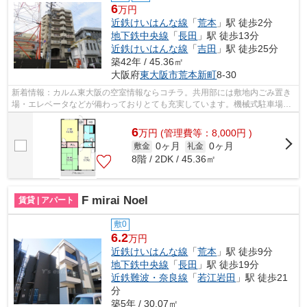
6
万円
近鉄けいはんな線
「
荒本
」駅 徒歩2分
地下鉄中央線
「
長田
」駅 徒歩13分
近鉄けいはんな線
「
吉田
」駅 徒歩25分
築42年 / 45.36㎡
大阪府
東大阪市
荒本新町
8-30
新着情報：カルム東大阪の空室情報ならコチラ。共用部には敷地内ごみ置き
場・エレベータなどが備わっておりとても充実しています。機械式駐車場を
利用できる物件です。12階建ての物件...
6
万
円
(管理費等：8,000円 )
0ヶ月
0ヶ月
敷金
礼金
8階 / 2DK / 45.36㎡
F mirai Noel
賃貸 | アパート
敷0
6.2
万円
近鉄けいはんな線
「
荒本
」駅 徒歩9分
地下鉄中央線
「
長田
」駅 徒歩19分
近鉄難波・奈良線
「
若江岩田
」駅 徒歩21
分
築5年 / 30.07㎡