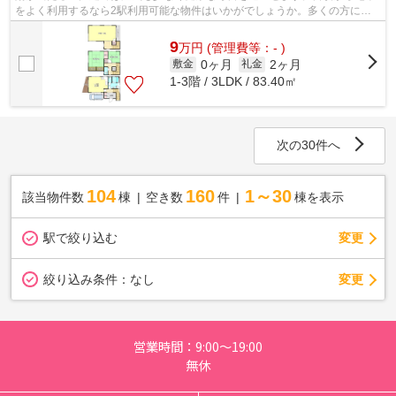
をよく利用するなら2駅利用可能な物件はいかがでしょうか。多くの方にご
好評の、外観も綺麗な一戸建て物件です...
9
万
円
(管理費等：- )
0ヶ月
2ヶ月
敷金
礼金
1-3階 / 3LDK / 83.40㎡
次の30件へ
104
160
1～30
該当物件数
棟
空き数
件
棟を表示
駅で絞り込む
変更
変更
絞り込み条件：
なし
営業時間：9:00～19:00
無休