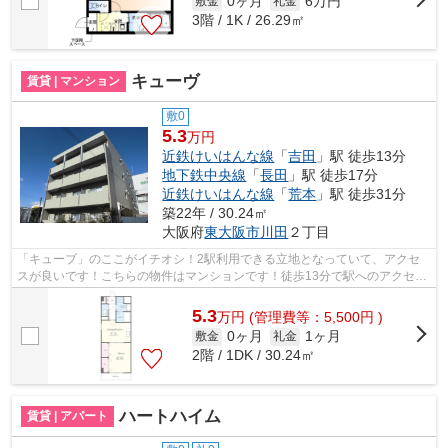
0ヶ月
6万円
敷金
礼金
3階 / 1K / 26.29㎡
キューヴ
賃貸 | マンション
敷0
5.3
万円
近鉄けいはんな線
「
吉田
」駅 徒歩13分
地下鉄中央線
「
長田
」駅 徒歩17分
近鉄けいはんな線
「
荒本
」駅 徒歩31分
築22年 / 30.24㎡
大阪府
東大阪市
川田
２丁目
「キューブ」のここがイチオシ！2駅利用できる立地となっていて、アクセ
スが良いです！こちらの物件はマンションです！徒歩13分で駅へのアクセス
ができる物件です！Y’ｓエステートには...
5.3
万
円
(管理費等：5,500円 )
0ヶ月
1ヶ月
敷金
礼金
2階 / 1DK / 30.24㎡
ハートハイム
賃貸 | アパート