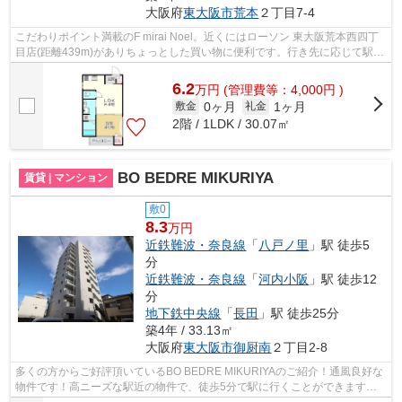
大阪府
東大阪市
荒本
２丁目7-4
こだわりポイント満載のF mirai Noel。近くにはローソン 東大阪荒本西四丁
目店(距離439m)がありちょっとした買い物に便利です。行き先に応じて駅を
選べる2駅利用可能な物件です。お昼...
6.2
万
円
(管理費等：4,000円 )
0ヶ月
1ヶ月
敷金
礼金
2階 / 1LDK / 30.07㎡
BO BEDRE MIKURIYA
賃貸 | マンション
敷0
8.3
万円
近鉄難波・奈良線
「
八戸ノ里
」駅 徒歩5
分
近鉄難波・奈良線
「
河内小阪
」駅 徒歩12
分
地下鉄中央線
「
長田
」駅 徒歩25分
築4年 / 33.13㎡
大阪府
東大阪市
御厨南
２丁目2-8
多くの方からご好評頂いているBO BEDRE MIKURIYAのご紹介！通風良好な
物件です！高ニーズな駅近の物件で、徒歩5分で駅に行くことができます！