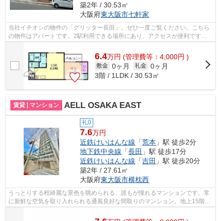
築2年 / 30.53㎡
大阪府
東大阪市
七軒家
当社イチオシの物件の「グリッター長田」。ぜひ一度ご覧ください。こちら
の物件はアパートです。2駅利用できる場所にあり、アクセスが便利です。
初期費用をカードでお支払いいただける...
6.4
万
円
(管理費等：4,000円 )
0ヶ月
0ヶ月
敷金
礼金
3階 / 1LDK / 30.53㎡
AELL OSAKA EAST
賃貸 | マンション
礼0
7.6
万円
近鉄けいはんな線
「
荒本
」駅 徒歩2分
地下鉄中央線
「
長田
」駅 徒歩17分
近鉄けいはんな線
「
吉田
」駅 徒歩20分
築2年 / 27.61㎡
大阪府
東大阪市
横枕西
うっとりする程綺麗な景色を眺められる、誰もが憧れるマンションです。常
に新鮮な空気を取り入れられる通風良好な間取りのマンション。地上15階建
てのマンションをご紹介。2駅利用可能...