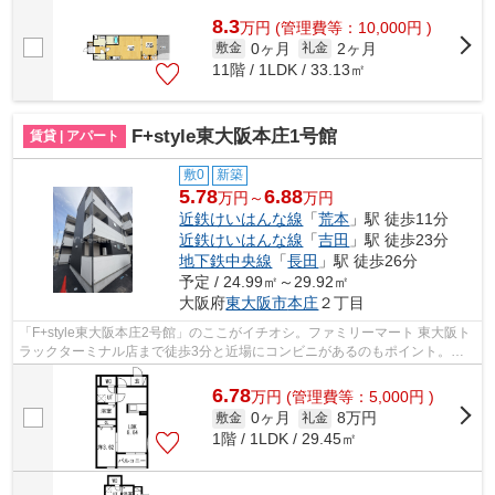
ニーズが高まっており求められている設備...
8.3
万
円
(管理費等：10,000円 )
0ヶ月
2ヶ月
敷金
礼金
11階 / 1LDK / 33.13㎡
F+style東大阪本庄1号館
賃貸 | アパート
敷0
新築
5.78
6.88
万円～
万円
近鉄けいはんな線
「
荒本
」駅 徒歩11分
近鉄けいはんな線
「
吉田
」駅 徒歩23分
地下鉄中央線
「
長田
」駅 徒歩26分
予定 / 24.99㎡～29.92㎡
大阪府
東大阪市
本庄
２丁目
「F+style東大阪本庄2号館」のここがイチオシ。ファミリーマート 東大阪ト
ラックターミナル店まで徒歩3分と近場にコンビニがあるのもポイント。こ
ちらの物件はアパートです。周辺に駅...
6.78
万
円
(管理費等：5,000円 )
0ヶ月
8万円
敷金
礼金
1階 / 1LDK / 29.45㎡