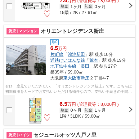
7.6
万
円
(管理費等：8,000円 )
1ヶ月
0ヶ月
敷金
礼金
15階 / 2K / 27.61㎡
オリエントレジデンス新庄
賃貸 | マンション
敷0
6.5
万円
片町線
「
鴻池新田
」駅 徒歩18分
近鉄けいはんな線
「
荒本
」駅 徒歩19分
地下鉄中央線
「
長田
」駅 徒歩27分
築35年 / 59.00㎡
大阪府
東大阪市
新庄
２丁目4-7
ぜひ一度見ていただきたい、「オリエントレジデンス新庄」です。こちらは
初期費用をカードでお支払いいただける物件なので、支払い手続きの手間が
省けます。こちらの物件には自走式駐...
6.5
万
円
(管理費等：8,000円 )
0ヶ月
1ヶ月
敷金
礼金
1階 / 3LDK / 59.00㎡
セジュールオッツ八戸ノ里
賃貸 | ハイツ