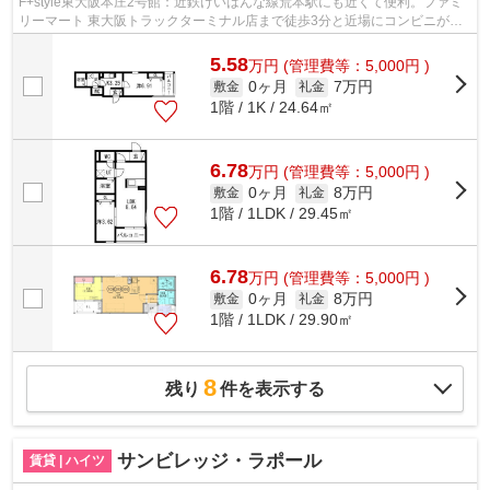
F+style東大阪本庄2号館：近鉄けいはんな線荒本駅にも近くて便利。ファミ
リーマート 東大阪トラックターミナル店まで徒歩3分と近場にコンビニがあ
るのもポイント。眺望良好な物件です...
5.58
万
円
(管理費等：5,000円 )
0ヶ月
7万円
敷金
礼金
1階 / 1K / 24.64㎡
6.78
万
円
(管理費等：5,000円 )
0ヶ月
8万円
敷金
礼金
1階 / 1LDK / 29.45㎡
6.78
万
円
(管理費等：5,000円 )
0ヶ月
8万円
敷金
礼金
1階 / 1LDK / 29.90㎡
8
残り
件を表示する
サンビレッジ・ラポール
賃貸 | ハイツ