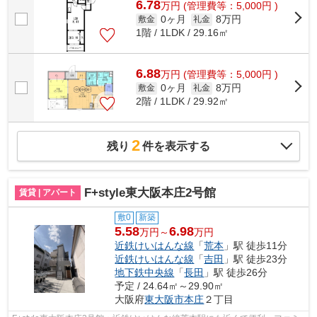
6.78
万
円
(管理費等：5,000円 )
0ヶ月
8万円
敷金
礼金
1階 / 1LDK / 29.16㎡
6.88
万
円
(管理費等：5,000円 )
0ヶ月
8万円
敷金
礼金
2階 / 1LDK / 29.92㎡
2
残り
件を表示する
F+style東大阪本庄2号館
賃貸 | アパート
敷0
新築
5.58
6.98
万円～
万円
近鉄けいはんな線
「
荒本
」駅 徒歩11分
近鉄けいはんな線
「
吉田
」駅 徒歩23分
地下鉄中央線
「
長田
」駅 徒歩26分
予定 / 24.64㎡～29.90㎡
大阪府
東大阪市
本庄
２丁目