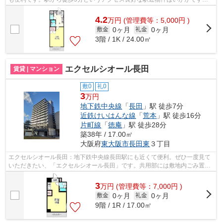
か。クレジットカードで初期費用をお支払...
4.2
万
円
(管理費等：5,000円 )
0ヶ月
0ヶ月
敷金
礼金
3階 / 1K / 24.00㎡
エクセルシオール長田
賃貸 | マンション
敷0
礼0
3
万円
地下鉄中央線
「
長田
」駅 徒歩7分
近鉄けいはんな線
「
荒本
」駅 徒歩16分
片町線
「
徳庵
」駅 徒歩28分
築38年 / 17.00㎡
大阪府
東大阪市
長田東
３丁目
エクセルシオール長田：地下鉄中央線長田駅にも近くて便利。ぜひ一度見て
いただきたい、「エクセルシオール長田」です。共用部には敷地内ごみ置き
場・エレベータ2基などが揃っており、...
3
万
円
(管理費等：7,000円 )
0ヶ月
0ヶ月
敷金
礼金
9階 / 1R / 17.00㎡