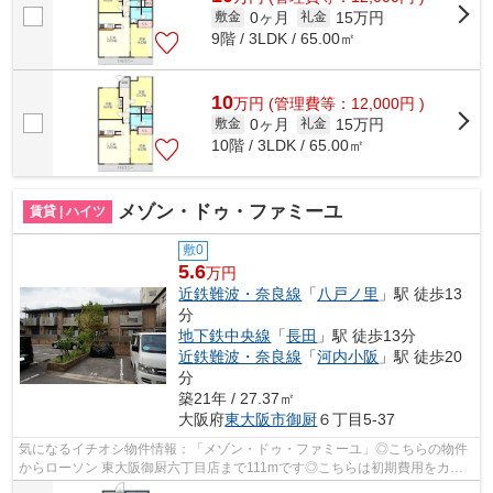
0ヶ月
15万円
敷金
礼金
9階 / 3LDK / 65.00㎡
10
万
円
(管理費等：12,000円 )
0ヶ月
15万円
敷金
礼金
10階 / 3LDK / 65.00㎡
メゾン・ドゥ・ファミーユ
賃貸 | ハイツ
敷0
5.6
万円
近鉄難波・奈良線
「
八戸ノ里
」駅 徒歩13
分
地下鉄中央線
「
長田
」駅 徒歩13分
近鉄難波・奈良線
「
河内小阪
」駅 徒歩20
分
築21年 / 27.37㎡
大阪府
東大阪市
御厨
６丁目5-37
気になるイチオシ物件情報：「メゾン・ドゥ・ファミーユ」◎こちらの物件
からローソン 東大阪御厨六丁目店まで111mです◎こちらは初期費用をカー
ドでお支払いいただける物件なので、支払...