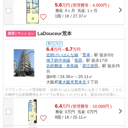
5.6
万
円
(管理費等：4,000円 )
0ヶ月
1ヶ月
敷金
礼金
1階 / 1K / 27.37㎡
LaDouceur荒本
賃貸 | マンション
敷0
礼0
6.4
6.7
万円～
万円
近鉄けいはんな線
「
荒本
」駅 徒歩3分
地下鉄中央線
「
長田
」駅 徒歩17分
近鉄難波・奈良線
「
若江岩田
」駅 徒歩25
分
築6年 / 24.30㎡～25.11㎡
大阪府
東大阪市
荒本北
２丁目
スプランディッド荒本駅前 ：近鉄けいはんな線荒本にも近くて便利。こちら
の物件では初期費用をカードでお支払いいただけます。徒歩3分の位置に駅
がある物件です。こちらはマンション...
6.4
万
円
(管理費等：10,000円 )
0万円
0万円
敷金
礼金
8階 / 1K / 25.11㎡