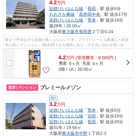
4.2
万円
近鉄けいはんな線
「
長田
」駅 徒歩5分
おおさか東線
「
高井田中央
」駅 徒歩17分
近鉄けいはんな線
「
荒本
」駅 徒歩19分
築28年 / 20.00㎡
大阪府
東大阪市
長田西
２丁目5-24
駅まで平坦なので足腰が痛くならないです。プライバシーにも配慮した防音
性の高いマンション。2駅利用できる場所にあり、行き先に合わせ使い分け
ができます。通風良好なマンションは洗...
4.2
万
円
(管理費等：8,000円 )
0ヶ月
0ヶ月
敷金
礼金
3階 / 1K / 20.00㎡
プレミールメゾン
賃貸 | マンション
敷0
3.2
万円
近鉄けいはんな線
「
荒本
」駅 徒歩5分
近鉄けいはんな線
「
吉田
」駅 徒歩19分
近鉄けいはんな線
「
長田
」駅 徒歩20分
築31年 / 19.56㎡
大阪府
東大阪市
中野
１丁目2-2