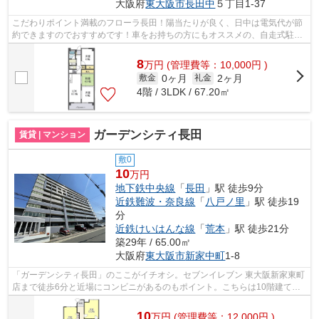
大阪府
東大阪市
長田中
５丁目1-37
こだわりポイント満載のフローラ長田！陽当たりが良く、日中は電気代が節
約できますのでおすすめです！車をお持ちの方にもオススメの、自走式駐車
場を利用できる物件です！こちらは初...
8
万
円
(管理費等：10,000円 )
0ヶ月
2ヶ月
敷金
礼金
4階 / 3LDK / 67.20㎡
ガーデンシティ長田
賃貸 | マンション
敷0
10
万円
地下鉄中央線
「
長田
」駅 徒歩9分
近鉄難波・奈良線
「
八戸ノ里
」駅 徒歩19
分
近鉄けいはんな線
「
荒本
」駅 徒歩21分
築29年 / 65.00㎡
大阪府
東大阪市
新家中町
1-8
「ガーデンシティ長田」のここがイチオシ。セブンイレブン 東大阪新家東町
店まで徒歩6分と近場にコンビニがあるのもポイント。こちらは10階建ての
物件です。近くに駅が2つあるため、用...
10
万
円
(管理費等：12,000円 )