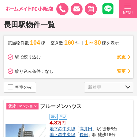
MENU
長田駅物件一覧
104
160
1～30
該当物件数
棟
空き数
件
棟を表示
駅で絞り込む
変更
変更
絞り込み条件：
なし
空室のみ
ブルーメンハウス
賃貸 | マンション
敷0
礼0
4.8
万円
地下鉄中央線
「
高井田
」駅 徒歩8分
地下鉄中央線
「
長田
」駅 徒歩16分