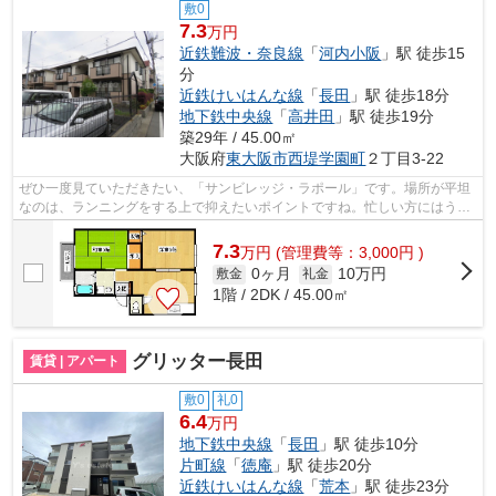
敷0
7.3
万円
近鉄難波・奈良線
「
河内小阪
」駅 徒歩15
分
近鉄けいはんな線
「
長田
」駅 徒歩18分
地下鉄中央線
「
高井田
」駅 徒歩19分
築29年 / 45.00㎡
大阪府
東大阪市
西堤学園町
２丁目3-22
ぜひ一度見ていただきたい、「サンビレッジ・ラポール」です。場所が平坦
なのは、ランニングをする上で抑えたいポイントですね。忙しい方にはうっ
てつけの敷地内ごみ置き場つきの物件...
7.3
万
円
(管理費等：3,000円 )
0ヶ月
10万円
敷金
礼金
1階 / 2DK / 45.00㎡
グリッター長田
賃貸 | アパート
敷0
礼0
6.4
万円
地下鉄中央線
「
長田
」駅 徒歩10分
片町線
「
徳庵
」駅 徒歩20分
近鉄けいはんな線
「
荒本
」駅 徒歩23分