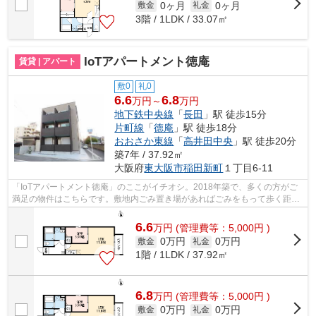
0ヶ月
0ヶ月
敷金
礼金
3階 / 1LDK / 33.07㎡
IoTアパートメント徳庵
賃貸 | アパート
敷0
礼0
6.6
6.8
万円～
万円
地下鉄中央線
「
長田
」駅 徒歩15分
片町線
「
徳庵
」駅 徒歩18分
おおさか東線
「
高井田中央
」駅 徒歩20分
築7年 / 37.92㎡
大阪府
東大阪市
稲田新町
１丁目6-11
「IoTアパートメント徳庵」のここがイチオシ。2018年築で、多くの方がご
満足の物件はこちらです。敷地内ごみ置き場があればごみをもって歩く距離
も少なくてすみます。こちらの物件は、...
6.6
万
円
(管理費等：5,000円 )
0万円
0万円
敷金
礼金
1階 / 1LDK / 37.92㎡
6.8
万
円
(管理費等：5,000円 )
0万円
0万円
敷金
礼金