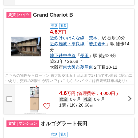
Grand Chariot B
賃貸 | ハイツ
敷0
礼0
4.6
万円
近鉄けいはんな線
「
荒本
」駅 徒歩10分
近鉄難波・奈良線
「
若江岩田
」駅 徒歩14
分
地下鉄中央線
「
長田
」駅 徒歩24分
築23年 / 26.68㎡
大阪府
東大阪市
菱屋東
２丁目18-12
こちらの物件からローソン 東大阪菱江五丁目店まで171mです♪周辺に駅が二
つあり、交通の利便性が高いです♪こちらのハイツには自走式駐車場あり♪朝
に慌てることなく行動するために駅か...
4.6
万
円
(管理費等：4,000円 )
0ヶ月
0ヶ月
敷金
礼金
1階 / 1K / 26.68㎡
オルゴグラート長田
賃貸 | マンション
敷0
礼0