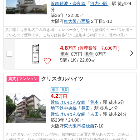
近鉄難波・奈良線
「
河内小阪
」駅 徒歩24
分
築36年 / 22.80㎡
大阪府
東大阪市
西堤
２丁目3-12
共用部には敷地内ごみ置き場・エレベータなど様々な設備やサービスが揃っ
ているので便利です。こちらは徒歩8分に立地する物件です。眺めの良い物
件です。さわやかな朝を迎えることので...
4.8
万
円
(管理費等：7,000円 )
0万円
0万円
敷金
礼金
5階 / 1K / 22.80㎡
クリスタルハイツ
賃貸 | マンション
敷0
礼0
4.2
万円
近鉄けいはんな線
「
荒本
」駅 徒歩5分
地下鉄中央線
「
長田
」駅 徒歩14分
近鉄けいはんな線
「
吉田
」駅 徒歩24分
築23年 / 24.00㎡
大阪府
東大阪市
横枕西
7-10
クリスタルハイツの詳しい情報。敷地内にごみ置き場があるので、ごみ出し
も便利です。駅から徒歩5分というアクセス良好な駅近物件はいかがです