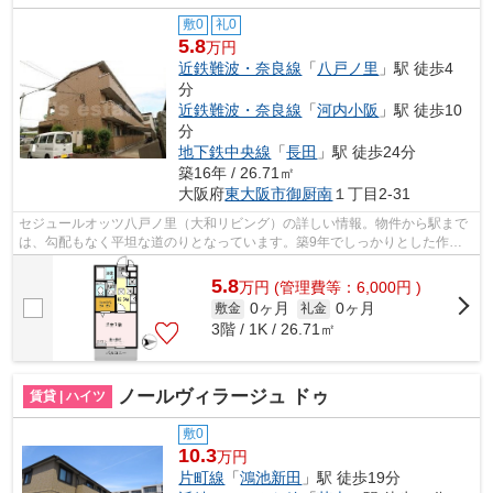
敷0
礼0
5.8
万円
近鉄難波・奈良線
「
八戸ノ里
」駅 徒歩4
分
近鉄難波・奈良線
「
河内小阪
」駅 徒歩10
分
地下鉄中央線
「
長田
」駅 徒歩24分
築16年 / 26.71㎡
大阪府
東大阪市
御厨南
１丁目2-31
セジュールオッツ八戸ノ里（大和リビング）の詳しい情報。物件から駅まで
は、勾配もなく平坦な道のりとなっています。築9年でしっかりとした作り
が特徴の物件です。車をお持ちの方に嬉...
5.8
万
円
(管理費等：6,000円 )
0ヶ月
0ヶ月
敷金
礼金
3階 / 1K / 26.71㎡
ノールヴィラージュ ドゥ
賃貸 | ハイツ
敷0
10.3
万円
片町線
「
鴻池新田
」駅 徒歩19分