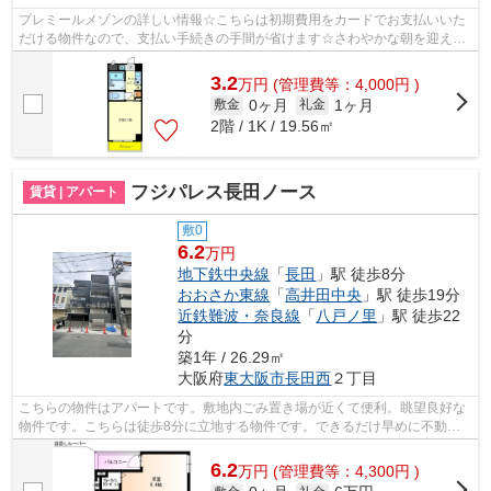
プレミールメゾンの詳しい情報☆こちらは初期費用をカードでお支払いいた
だける物件なので、支払い手続きの手間が省けます☆さわやかな朝を迎える
ことのできる通風良好なマンション☆眺め...
3.2
万
円
(管理費等：4,000円 )
0ヶ月
1ヶ月
敷金
礼金
2階 / 1K / 19.56㎡
フジパレス長田ノース
賃貸 | アパート
敷0
6.2
万円
地下鉄中央線
「
長田
」駅 徒歩8分
おおさか東線
「
高井田中央
」駅 徒歩19分
近鉄難波・奈良線
「
八戸ノ里
」駅 徒歩22
分
築1年 / 26.29㎡
大阪府
東大阪市
長田西
２丁目
こちらの物件はアパートです。敷地内ごみ置き場が近くて便利。眺望良好な
物件です。こちらは徒歩8分に立地する物件です。できるだけ早めに不動産
情報を集めたい方は当社スタッフまでご...
6.2
万
円
(管理費等：4,300円 )