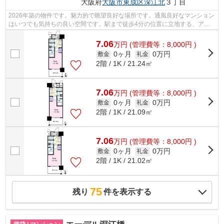
大阪府
大阪市東成区
深江北
３丁目
2026年築の物件です。魅力的で眺望良好な場所です。通風良好なマンション
はいつでも気持ちの良い空間です。駅まで徒歩4分の位置に立地する、アク
セス良好な物件です。より多くの不動産...
7.06
万
円
(管理費等：8,000円 )
0ヶ月
0万円
敷金
礼金
2階 / 1K / 21.24㎡
7.06
万
円
(管理費等：8,000円 )
0ヶ月
0万円
敷金
礼金
2階 / 1K / 21.09㎡
7.06
万
円
(管理費等：8,000円 )
0ヶ月
0万円
敷金
礼金
2階 / 1K / 21.02㎡
75
残り
件を表示する