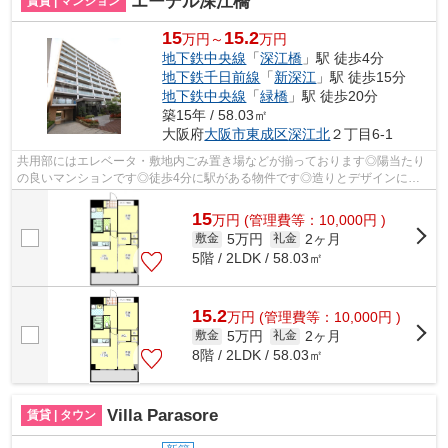
エーデル深江橋
賃貸 | マンション
15
15.2
万円～
万円
地下鉄中央線
「
深江橋
」駅 徒歩4分
地下鉄千日前線
「
新深江
」駅 徒歩15分
地下鉄中央線
「
緑橋
」駅 徒歩20分
築15年 / 58.03㎡
大阪府
大阪市東成区
深江北
２丁目6-1
共用部にはエレベータ・敷地内ごみ置き場などが揃っております◎陽当たり
の良いマンションです◎徒歩4分に駅がある物件です◎造りとデザインに関
して、自信をもって情報を提供できるマン...
15
万
円
(管理費等：10,000円 )
5万円
2ヶ月
敷金
礼金
5階 / 2LDK / 58.03㎡
15.2
万
円
(管理費等：10,000円 )
5万円
2ヶ月
敷金
礼金
8階 / 2LDK / 58.03㎡
Villa Parasore
賃貸 | タウン