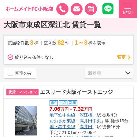
MENU
大阪市東成区深江北 賃貸一覧
3
82
1～3
該当物件数
棟
空き数
件
棟を表示
変更
絞り込み条件：
なし
空室のみ
エスリード大阪イーストエッジ
賃貸 | マンション
敷0
礼0
新築
7.06
7.32
万円～
万円
地下鉄中央線
「
深江橋
」駅 徒歩4分
おおさか東線
「
高井田中央
」駅 徒歩15分
地下鉄中央線
「
高井田
」駅 徒歩16分
予定 / 21.01㎡～22.05㎡