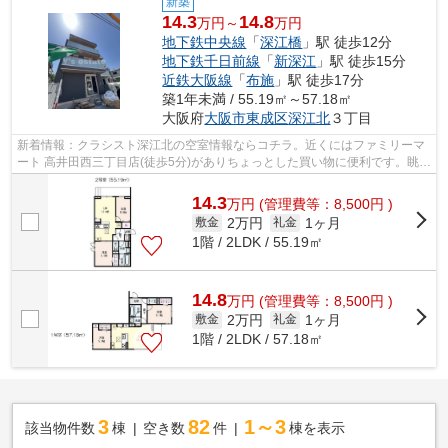
新築
14.3
14.8
万円～
万円
地下鉄中央線
「
深江橋
」駅 徒歩12分
地下鉄千日前線
「
新深江
」駅 徒歩15分
近鉄大阪線
「
布施
」駅 徒歩17分
築1年未満 / 55.19㎡～57.18㎡
大阪府
大阪市東成区
深江北
３丁目
新着情報：クラシスト深江北の空室情報ならコチラ。近くにはファミリーマ
ート 高井田西三丁目店(徒歩5分)がありちょっとした買い物に便利です。眺望
良好なエリアで魅力的です。こちら...
14.3
万
円
(管理費等：8,500円 )
2万円
1ヶ月
敷金
礼金
1階 / 2LDK / 55.19㎡
14.8
万
円
(管理費等：8,500円 )
2万円
1ヶ月
敷金
礼金
1階 / 2LDK / 57.18㎡
3
82
1～3
該当物件数
棟
空き数
件
棟を表示