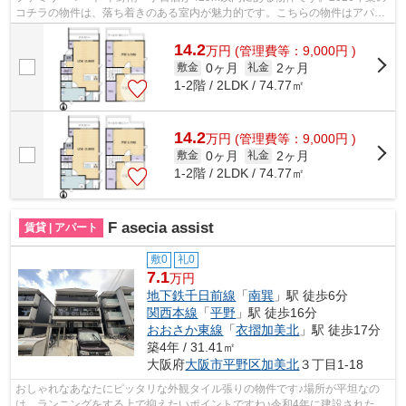
コチラの物件は、落ち着きのある室内が魅力的です。こちらの物件はアパー
トです。駅まで徒歩12分でアクセス可能...
14.2
万
円
(管理費等：9,000円 )
0ヶ月
2ヶ月
敷金
礼金
1-2階 / 2LDK / 74.77㎡
14.2
万
円
(管理費等：9,000円 )
0ヶ月
2ヶ月
敷金
礼金
1-2階 / 2LDK / 74.77㎡
F asecia assist
賃貸 | アパート
敷0
礼0
7.1
万円
地下鉄千日前線
「
南巽
」駅 徒歩6分
関西本線
「
平野
」駅 徒歩16分
おおさか東線
「
衣摺加美北
」駅 徒歩17分
築4年 / 31.41㎡
大阪府
大阪市平野区
加美北
３丁目1-18
おしゃれなあなたにピッタリな外観タイル張りの物件です♪場所が平坦なの
は、ランニングをする上で抑えたいポイントですね♪令和4年に建設された物