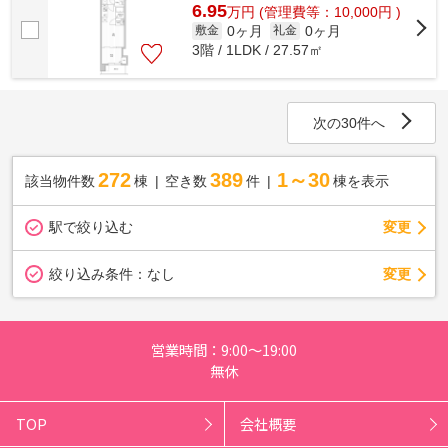
6.95
万
円
(管理費等：10,000円 )
0ヶ月
0ヶ月
敷金
礼金
3階 / 1LDK / 27.57㎡
次の30件へ
272
389
1～30
該当物件数
棟
空き数
件
棟を表示
駅で絞り込む
変更
変更
絞り込み条件：
なし
営業時間：9:00～19:00
無休
TOP
会社概要