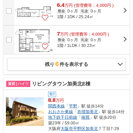
6.4
万
円
(管理費等：4,000円 )
0ヶ月
0ヶ月
敷金
礼金
1階 / 1DK / 25.24㎡
7
万
円
(管理費等：4,000円 )
0ヶ月
0ヶ月
敷金
礼金
1階 / 1LDK / 30.23㎡
6
残り
件を表示する
リビングタウン加美北E棟
賃貸 | ハイツ
敷0
8.8
万円
関西本線
「
平野
」駅 徒歩14分
おおさか東線
「
衣摺加美北
」駅 徒歩14分
地下鉄千日前線
「
南巽
」駅 徒歩20分
築23年 / 59.00㎡
大阪府
大阪市平野区
加美北
７丁目7-29