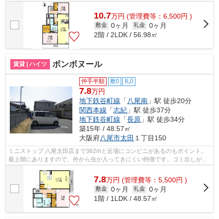
ードでお支払いいただける物件なので、...
10.7
万
円
(管理費等：6,500円 )
0ヶ月
0ヶ月
敷金
礼金
2階 / 2LDK / 56.98㎡
ボンボヌール
賃貸 | ハイツ
仲手半額
敷0
礼0
7.8
万円
地下鉄谷町線
「
八尾南
」駅 徒歩20分
関西本線
「
志紀
」駅 徒歩37分
地下鉄谷町線
「
長原
」駅 徒歩34分
築15年 / 48.57㎡
大阪府
八尾市
太田
１丁目150
ミニストップ 八尾太田店まで362mと近場にコンビニがあるのもポイント。
最上階にありますので、外から虫が入ってきにくい特徴です。ゴミ出しがし
やすい、敷地内ごみ置き場付き物件にな...
7.8
万
円
(管理費等：5,500円 )
0ヶ月
0ヶ月
敷金
礼金
1階 / 1LDK / 48.57㎡