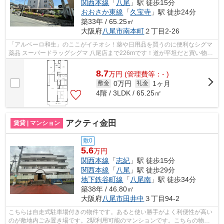
関西本線
「
八尾
」駅 徒歩15分
おおさか東線
「
久宝寺
」駅 徒歩24分
築33年 / 65.25㎡
大阪府
八尾市
南本町
２丁目2-26
「アルベーロ和生」のここがイチオシ！薬や日用品を買うのに便利なシグマ
薬品 スーパードラッグシグマ 八尾店まで226mです！道が平坦だと買い物も
快適にできますね！行く先に応じて経...
8.7
万
円
(管理費等：- )
0万円
1ヶ月
敷金
礼金
4階 / 3LDK / 65.25㎡
アクティ金田
賃貸 | マンション
敷0
5.6
万円
関西本線
「
志紀
」駅 徒歩15分
関西本線
「
八尾
」駅 徒歩29分
地下鉄谷町線
「
八尾南
」駅 徒歩34分
築38年 / 46.80㎡
大阪府
八尾市
田井中
３丁目94-2
こちらは自走式駐車場付きの物件です。あると使い勝手がよく利便性が高い
のが敷地内ごみ置き場です。2駅利用可能のマンションです。こちらの物件