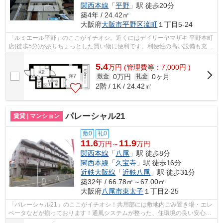
関西本線
「
平野
」駅 徒歩20分
築4年 / 24.42㎡
大阪府
大阪市平野区
流町
１丁目5-24
「ルミエール平野」のここがイチオシ。近くにはデイリーヤマザキ 平野本町
店(徒歩5分)がありちょっとした買い物に便利です。利便性の高い設備も充実
した、高ニーズな2022年築の物件で...
5.4
万
円
(管理費等：7,000円 )
0万円
0ヶ月
敷金
礼金
2階 / 1K / 24.42㎡
パレーシャル21
賃貸 | マンション
敷0
礼0
11.6
11.9
万円～
万円
関西本線
「
八尾
」駅 徒歩8分
関西本線
「
久宝寺
」駅 徒歩16分
近鉄大阪線
「
近鉄八尾
」駅 徒歩31分
築32年 / 66.78㎡～67.00㎡
大阪府
八尾市
東太子
１丁目2-25
「パレーシャル21」のここがイチオシ！共用部には敷地内ごみ置き場・エレ
ベータなどが揃っております！通風システムが整った、住環境の良い安心の
物件です！こちらの物件では初期費用...