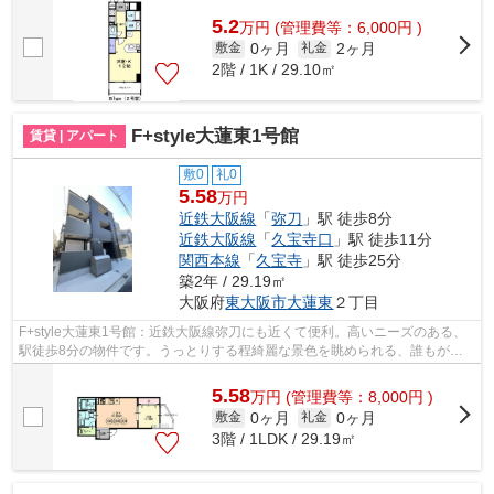
ンションです♪アクセスの良い徒歩8分...
5.2
万
円
(管理費等：6,000円 )
0ヶ月
2ヶ月
敷金
礼金
2階 / 1K / 29.10㎡
F+style大蓮東1号館
賃貸 | アパート
敷0
礼0
5.58
万円
近鉄大阪線
「
弥刀
」駅 徒歩8分
近鉄大阪線
「
久宝寺口
」駅 徒歩11分
関西本線
「
久宝寺
」駅 徒歩25分
築2年 / 29.19㎡
大阪府
東大阪市
大蓮東
２丁目
F+style大蓮東1号館：近鉄大阪線弥刀にも近くて便利。高いニーズのある、
駅徒歩8分の物件です。うっとりする程綺麗な景色を眺められる、誰もが憧
れる物件です。通風システムが整った換...
5.58
万
円
(管理費等：8,000円 )
0ヶ月
0ヶ月
敷金
礼金
3階 / 1LDK / 29.19㎡