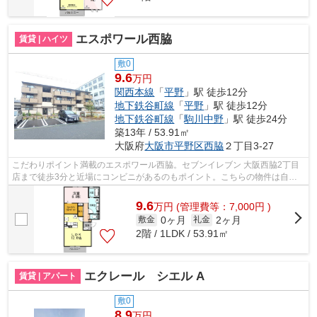
エスポワール西脇
賃貸 | ハイツ
敷0
9.6
万円
関西本線
「
平野
」駅 徒歩12分
地下鉄谷町線
「
平野
」駅 徒歩12分
地下鉄谷町線
「
駒川中野
」駅 徒歩24分
築13年 / 53.91㎡
大阪府
大阪市平野区
西脇
２丁目3-27
こだわりポイント満載のエスポワール西脇。セブンイレブン 大阪西脇2丁目
店まで徒歩3分と近場にコンビニがあるのもポイント。こちらの物件は自走
式駐車場がご利用いただけます。駅近く...
9.6
万
円
(管理費等：7,000円 )
0ヶ月
2ヶ月
敷金
礼金
2階 / 1LDK / 53.91㎡
エクレール シエル A
賃貸 | アパート
敷0
8.9
万円