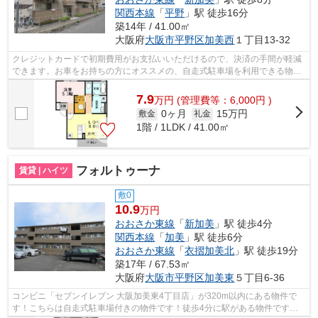
関西本線
「
平野
」駅 徒歩16分
築14年 / 41.00㎡
大阪府
大阪市平野区
加美西
１丁目13-32
クレジットカードで初期費用がお支払いいただけるので、決済の手間が軽減
できます。お車をお持ちの方にオススメの、自走式駐車場を利用できる物件
です。共用部に住民専用のゴミ置き場...
7.9
万
円
(管理費等：6,000円 )
0ヶ月
15万円
敷金
礼金
1階 / 1LDK / 41.00㎡
フォルトゥーナ
賃貸 | ハイツ
敷0
10.9
万円
おおさか東線
「
新加美
」駅 徒歩4分
関西本線
「
加美
」駅 徒歩6分
おおさか東線
「
衣摺加美北
」駅 徒歩19分
築17年 / 67.53㎡
大阪府
大阪市平野区
加美東
５丁目6-36
コンビニ「セブンイレブン 大阪加美東4丁目店」が320m以内にある物件で
す！こちらは自走式駐車場付きの物件です！徒歩4分に駅がある物件です！