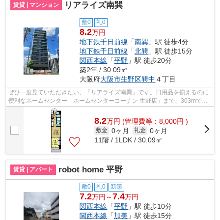
リアライズ南巽
賃貸 | マンション
敷0
礼0
8.2
万円
地下鉄千日前線
「
南巽
」駅 徒歩4分
地下鉄千日前線
「
北巽
」駅 徒歩15分
関西本線
「
平野
」駅 徒歩20分
築2年 / 30.09㎡
大阪府
大阪市生野区
巽中
４丁目
ぜひ一度見ていただきたい、「リアライズ南巽」です。日用品を揃えるのに
便利なホームセンター「ホームセンターコーナン 生野店」まで、303mで
す。通風良好の涼しく気持ちの良い空間を...
8.2
万
円
(管理費等：8,000円 )
0ヶ月
0ヶ月
敷金
礼金
11階 / 1LDK / 30.09㎡
robot home 平野
賃貸 | アパート
敷0
礼0
新築
7.2
7.4
万円～
万円
関西本線
「
平野
」駅 徒歩10分
関西本線
「
加美
」駅 徒歩15分