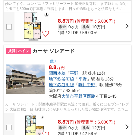
歩いてすぐ。コンビニ「ファミリーマート 加美正覚寺店」まで182m。家か
ら出ても300mで駐車場に到着します。日々の通勤をもっと快適なものにす
る、2駅利用可能な物件です。ウォーキン...
8.8
万
円
(管理費等：5,000円 )
0ヶ月
10万円
敷金
礼金
1階 / 2LDK / 59.00㎡
カーサ ソレアード
賃貸 | ハイツ
敷0
8.8
万円
関西本線
「
平野
」駅 徒歩12分
地下鉄谷町線
「
平野
」駅 徒歩13分
地下鉄谷町線
「
駒川中野
」駅 徒歩25分
築10年 / 42.58㎡
大阪府
大阪市平野区
西脇
４丁目1-45
カーサ ソレアード：関西本線平野駅にも近くて便利。近くにはセブンイレブ
ン 大阪西脇2丁目店(徒歩3分)がありちょっとした買い物に便利です。こちら
の物件は駅まで徒歩で12分で到着し...
8.8
万
円
(管理費等：6,000円 )
0ヶ月
12万円
敷金
礼金
2階 / 1LDK / 42.58㎡