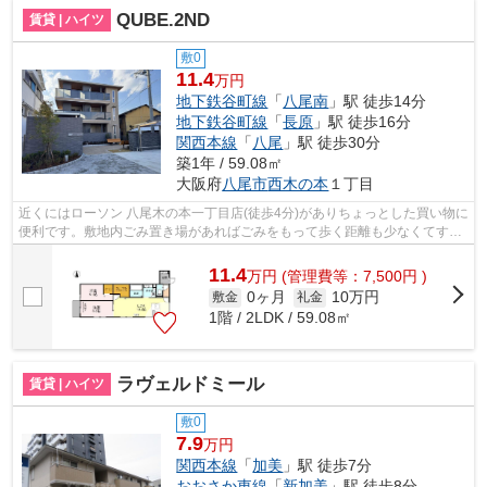
QUBE.2ND
賃貸 | ハイツ
敷0
11.4
万円
地下鉄谷町線
「
八尾南
」駅 徒歩14分
地下鉄谷町線
「
長原
」駅 徒歩16分
関西本線
「
八尾
」駅 徒歩30分
築1年 / 59.08㎡
大阪府
八尾市
西木の本
１丁目
近くにはローソン 八尾木の本一丁目店(徒歩4分)がありちょっとした買い物に
便利です。敷地内ごみ置き場があればごみをもって歩く距離も少なくてすみ
ます。ニーズの高い、2025年築の物...
11.4
万
円
(管理費等：7,500円 )
0ヶ月
10万円
敷金
礼金
1階 / 2LDK / 59.08㎡
ラヴェルドミール
賃貸 | ハイツ
敷0
7.9
万円
関西本線
「
加美
」駅 徒歩7分
おおさか東線
「
新加美
」駅 徒歩8分