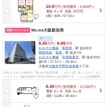
最上階の物件です！ご自身の目で大阪市平...
10.9
万
円
(管理費等：6,000円 )
0ヶ月
20万円
敷金
礼金
1階 / 3DK / 67.53㎡
Mv.ms大阪新加美
賃貸 | マンション
敷0
礼0
6.45
6.95
万円～
万円
おおさか東線
「
新加美
」駅 徒歩6分
関西本線
「
加美
」駅 徒歩7分
おおさか東線
「
衣摺加美北
」駅 徒歩20分
築1年 / 27.57㎡～28.40㎡
大阪府
大阪市平野区
加美東
５丁目
当社イチオシの物件の「Mv.ms大阪新加美」。ぜひ一度ご覧ください。セブ
ンイレブン 大阪加美東4丁目店が384mにある物件です。こちらは初期費用を
カードでお支払いいただける物件なので...
6.45
万
円
(管理費等：12,000円 )
0ヶ月
0ヶ月
敷金
礼金
3階 / 1LDK / 28.40㎡