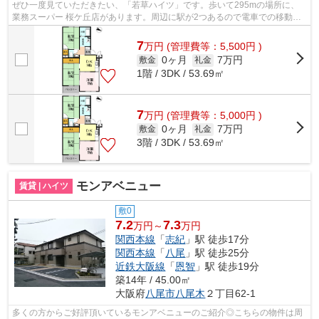
ぜひ一度見ていただきたい、「若草ハイツ」です。歩いて295mの場所に、
業務スーパー 桜ケ丘店があります。周辺に駅が2つあるので電車での移動が
便利です。こちらの物件では初期費用を...
7
万
円
(管理費等：5,500円 )
0ヶ月
7万円
敷金
礼金
1階 / 3DK / 53.69㎡
7
万
円
(管理費等：5,000円 )
0ヶ月
7万円
敷金
礼金
3階 / 3DK / 53.69㎡
モンアベニュー
賃貸 | ハイツ
敷0
7.2
7.3
万円～
万円
関西本線
「
志紀
」駅 徒歩17分
関西本線
「
八尾
」駅 徒歩25分
近鉄大阪線
「
恩智
」駅 徒歩19分
築14年 / 45.00㎡
大阪府
八尾市
八尾木
２丁目62-1
多くの方からご好評頂いているモンアベニューのご紹介◎こちらの物件は周