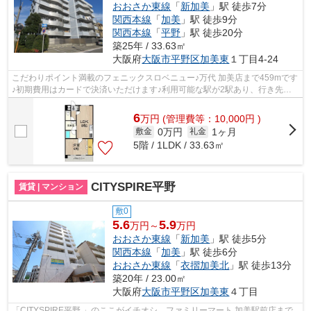
おおさか東線
「
新加美
」駅 徒歩7分
関西本線
「
加美
」駅 徒歩9分
関西本線
「
平野
」駅 徒歩20分
築25年 / 33.63㎡
大阪府
大阪市平野区
加美東
１丁目4-24
こだわりポイント満載のフェニックスロベニュー♪万代 加美店まで459mです
♪初期費用はカードで決済いただけます♪利用可能な駅が2駅あり、行き先に
合わせて使い分けができます♪Y’ｓエス...
6
万
円
(管理費等：10,000円 )
0万円
1ヶ月
敷金
礼金
5階 / 1LDK / 33.63㎡
CITYSPIRE平野
賃貸 | マンション
敷0
5.6
5.9
万円～
万円
おおさか東線
「
新加美
」駅 徒歩5分
関西本線
「
加美
」駅 徒歩6分
おおさか東線
「
衣摺加美北
」駅 徒歩13分
築20年 / 23.00㎡
大阪府
大阪市平野区
加美東
４丁目
「CITYSPIRE平野 」のここがイチオシ。ファミリーマート 加美駅前店まで