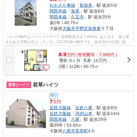
おおさか東線
「
新加美
」駅 徒歩5分
関西本線
「
加美
」駅 徒歩6分
関西本線
「
久宝寺
」駅 徒歩20分
築2年 / 40.75㎡
大阪府
大阪市平野区
加美東
５丁目
こちらの物件はファミリーマート 加美駅前店まで408mにあります。落ち着
きのある空間が広がっている、2023年築の物件です。徒歩5分の位置に駅が
ある物件です。通風良好な条件は健康面...
8.9
万
円
(管理費等：7,000円 )
0ヶ月
15万円
敷金
礼金
1階 / 1LDK / 40.75㎡
若草ハイツ
賃貸 | ハイツ
敷0
7
万円
近鉄大阪線
「
近鉄八尾
」駅 徒歩8分
近鉄大阪線
「
河内山本
」駅 徒歩14分
関西本線
「
八尾
」駅 徒歩29分
築39年 / 53.69㎡
大阪府
八尾市
若草町
4-5