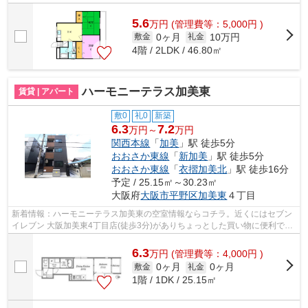
はマンションです。Y’ｓエステートには...
5.6
万
円
(管理費等：5,000円 )
0ヶ月
10万円
敷金
礼金
4階 / 2LDK / 46.80㎡
ハーモニーテラス加美東
賃貸 | アパート
敷0
礼0
新築
6.3
7.2
万円～
万円
関西本線
「
加美
」駅 徒歩5分
おおさか東線
「
新加美
」駅 徒歩5分
おおさか東線
「
衣摺加美北
」駅 徒歩16分
予定 / 25.15㎡～30.23㎡
大阪府
大阪市平野区
加美東
４丁目
新着情報：ハーモニーテラス加美東の空室情報ならコチラ。近くにはセブン
イレブン 大阪加美東4丁目店(徒歩3分)がありちょっとした買い物に便利で
す。徒歩5分の位置に駅がある物件です...
6.3
万
円
(管理費等：4,000円 )
0ヶ月
0ヶ月
敷金
礼金
1階 / 1DK / 25.15㎡