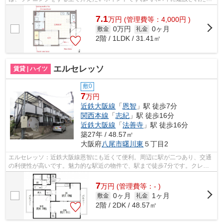
件です♪最上階の物件です♪Y’ｓエステー...
7.1
万
円
(管理費等：4,000円 )
0万円
0ヶ月
敷金
礼金
2階 / 1LDK / 31.41㎡
エルセレッソ
賃貸 | ハイツ
敷0
7
万円
近鉄大阪線
「
恩智
」駅 徒歩7分
関西本線
「
志紀
」駅 徒歩16分
近鉄大阪線
「
法善寺
」駅 徒歩16分
築27年 / 48.57㎡
大阪府
八尾市
曙川東
５丁目2
エルセレッソ：近鉄大阪線恩智にも近くて便利。周辺に駅が二つあり、交通
の利便性が高いです。魅力的な駅近の物件で、駅まで徒歩7分です。クレジ
ットカードで初期費用がお支払いいただ...
7
万
円
(管理費等：- )
0ヶ月
1ヶ月
敷金
礼金
2階 / 2DK / 48.57㎡