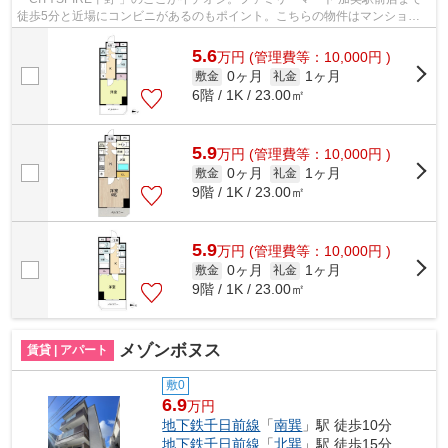
徒歩5分と近場にコンビニがあるのもポイント。こちらの物件はマンション
です。2駅利用可能な物件で移動範囲が広...
5.6
万
円
(管理費等：10,000円 )
0ヶ月
1ヶ月
敷金
礼金
6階 / 1K / 23.00㎡
5.9
万
円
(管理費等：10,000円 )
0ヶ月
1ヶ月
敷金
礼金
9階 / 1K / 23.00㎡
5.9
万
円
(管理費等：10,000円 )
0ヶ月
1ヶ月
敷金
礼金
9階 / 1K / 23.00㎡
メゾンボヌス
賃貸 | アパート
敷0
6.9
万円
地下鉄千日前線
「
南巽
」駅 徒歩10分
地下鉄千日前線
「
北巽
」駅 徒歩15分