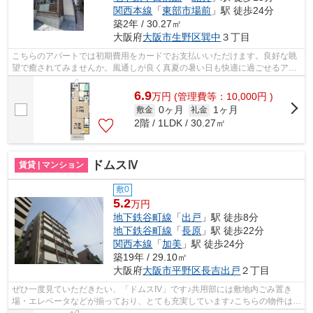
関西本線
「
東部市場前
」駅 徒歩24分
築2年 / 30.27㎡
大阪府
大阪市生野区
巽中
３丁目
こちらのアパートでは初期費用をカードでお支払いいただけます。良好な眺
望で癒されてみませんか。風通しが良く真夏の暑い日も快適に過ごせるアパ
ートです。使い勝手の良いアパートで...
6.9
万
円
(管理費等：10,000円 )
0ヶ月
1ヶ月
敷金
礼金
2階 / 1LDK / 30.27㎡
ドムスⅣ
賃貸 | マンション
敷0
5.2
万円
地下鉄谷町線
「
出戸
」駅 徒歩8分
地下鉄谷町線
「
長原
」駅 徒歩22分
関西本線
「
加美
」駅 徒歩24分
築19年 / 29.10㎡
大阪府
大阪市平野区
長吉出戸
２丁目
ぜひ一度見ていただきたい、「ドムスIV」です♪共用部には敷地内ごみ置き
場・エレベータなどが揃っており、とても充実しています♪こちらの物件はマ