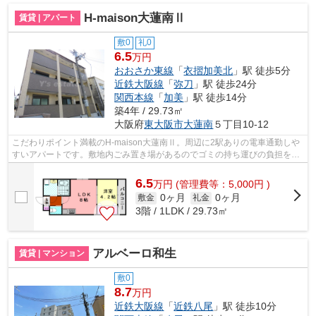
H-maison大蓮南Ⅱ
賃貸 | アパート
敷0
礼0
6.5
万円
おおさか東線
「
衣摺加美北
」駅 徒歩5分
近鉄大阪線
「
弥刀
」駅 徒歩24分
関西本線
「
加美
」駅 徒歩14分
築4年 / 29.73㎡
大阪府
東大阪市
大蓮南
５丁目10-12
こだわりポイント満載のH-maison大蓮南Ⅱ。周辺に2駅ありの電車通勤しや
すいアパートです。敷地内ごみ置き場があるのでゴミの持ち運びの負担を少
しでも減らすことができます。こちらの...
6.5
万
円
(管理費等：5,000円 )
0ヶ月
0ヶ月
敷金
礼金
3階 / 1LDK / 29.73㎡
アルベーロ和生
賃貸 | マンション
敷0
8.7
万円
近鉄大阪線
「
近鉄八尾
」駅 徒歩10分