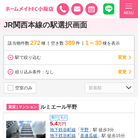
MENU
JR関西本線の駅選択画面
272
389
1～30
該当物件数
棟
空き数
件
棟を表示
駅で絞り込む
変更
変更
絞り込み条件：
なし
空室のみ
ルミエール平野
賃貸 | マンション
敷0
礼0
5.4
万円
地下鉄谷町線
「
平野
」駅 徒歩3分
地下鉄谷町線
「
喜連瓜破
」駅 徒歩15分