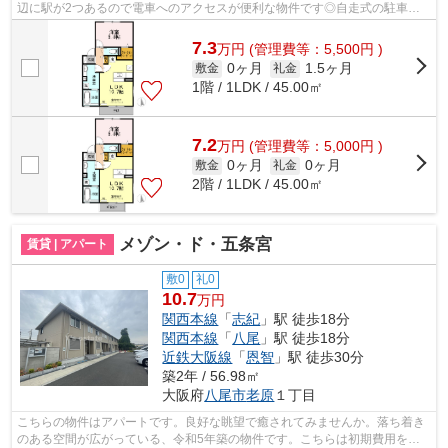
辺に駅が2つあるので電車へのアクセスが便利な物件です◎自走式の駐車場
がある物件です◎上からの騒音がない、上...
7.3
万
円
(管理費等：5,500円 )
0ヶ月
1.5ヶ月
敷金
礼金
1階 / 1LDK / 45.00㎡
7.2
万
円
(管理費等：5,000円 )
0ヶ月
0ヶ月
敷金
礼金
2階 / 1LDK / 45.00㎡
メゾン・ド・五条宮
賃貸 | アパート
敷0
礼0
10.7
万円
関西本線
「
志紀
」駅 徒歩18分
関西本線
「
八尾
」駅 徒歩18分
近鉄大阪線
「
恩智
」駅 徒歩30分
築2年 / 56.98㎡
大阪府
八尾市
老原
１丁目
こちらの物件はアパートです。良好な眺望で癒されてみませんか。落ち着き
のある空間が広がっている、令和5年築の物件です。こちらは初期費用をカ