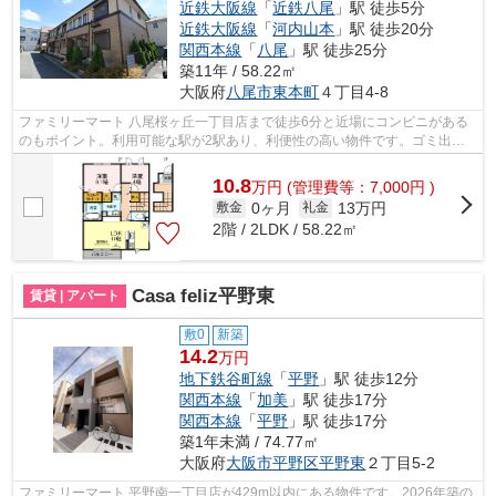
近鉄大阪線
「
近鉄八尾
」駅 徒歩5分
近鉄大阪線
「
河内山本
」駅 徒歩20分
関西本線
「
八尾
」駅 徒歩25分
築11年 / 58.22㎡
大阪府
八尾市
東本町
４丁目4-8
ファミリーマート 八尾桜ヶ丘一丁目店まで徒歩6分と近場にコンビニがある
のもポイント。利用可能な駅が2駅あり、利便性の高い物件です。ゴミ出し
を楽にするために、遠くまで行かずに済...
10.8
万
円
(管理費等：7,000円 )
0ヶ月
13万円
敷金
礼金
2階 / 2LDK / 58.22㎡
Casa feliz平野東
賃貸 | アパート
敷0
新築
14.2
万円
地下鉄谷町線
「
平野
」駅 徒歩12分
関西本線
「
加美
」駅 徒歩17分
関西本線
「
平野
」駅 徒歩17分
築1年未満 / 74.77㎡
大阪府
大阪市平野区
平野東
２丁目5-2
ファミリーマート 平野南一丁目店が429m以内にある物件です。2026年築の