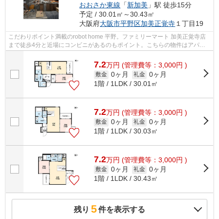
おおさか東線
「
新加美
」駅 徒歩15分
予定 / 30.01㎡～30.43㎡
大阪府
大阪市平野区
加美正覚寺
１丁目19
こだわりポイント満載のrobot home 平野。ファミリーマート 加美正覚寺店
まで徒歩4分と近場にコンビニがあるのもポイント。こちらの物件はアパー
トです。こだわりの条件として多い、駅...
7.2
万
円
(管理費等：3,000円 )
0ヶ月
0ヶ月
敷金
礼金
1階 / 1LDK / 30.01㎡
7.2
万
円
(管理費等：3,000円 )
0ヶ月
0ヶ月
敷金
礼金
1階 / 1LDK / 30.03㎡
7.2
万
円
(管理費等：3,000円 )
0ヶ月
0ヶ月
敷金
礼金
1階 / 1LDK / 30.43㎡
5
残り
件を表示する