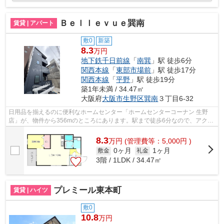
Ｂｅｌｌｅｖｕｅ巽南
賃貸 | アパート
敷0
新築
8.3
万円
地下鉄千日前線
「
南巽
」駅 徒歩6分
関西本線
「
東部市場前
」駅 徒歩17分
関西本線
「
平野
」駅 徒歩19分
築1年未満 / 34.47㎡
大阪府
大阪市生野区
巽南
３丁目6-32
日用品を揃えるのに便利なホームセンター「ホームセンターコーナン 生野
店」が、物件から356mのところにあります。駅まで徒歩6分なので、アクセ
スの良い物件です。令和8年に建設された...
8.3
万
円
(管理費等：5,000円 )
0ヶ月
1ヶ月
敷金
礼金
3階 / 1LDK / 34.47㎡
プレミール東本町
賃貸 | ハイツ
敷0
10.8
万円