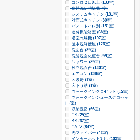
コンロ２口以上 (
133
室)
食器洗い乾燥機 (
室)
システムキッチン (
131
室)
対面式キッチン (
30
室)
バス・トイレ別 (
151
室)
追焚機能浴室 (
68
室)
浴室乾燥機 (
107
室)
温水洗浄便座 (
126
室)
洗面台 (
89
室)
洗髪洗面化粧台 (
99
室)
シャワー (
89
室)
独立洗面台 (
120
室)
エアコン (
138
室)
床暖房 (
1
室)
床下収納 (
1
室)
ウォークインクロゼット (
15
室)
ウォークインシューズクロゼッ
ト (
室)
収納豊富 (
66
室)
CS (
25
室)
BS (
67
室)
CATV (
84
室)
光ファイバー (
43
室)
インターネット対応 (
103
室)