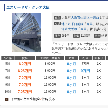
エスリードザ・グレア大阪
大阪府
大阪市生野区
中川西
１丁
住所
交通
地下鉄千日前線
「
今里
」駅 徒歩
近鉄大阪線
「
今里
」駅 徒歩12分
築1年
11階建
鉄筋
築年
階数
構造
「エスリードザ・グレア大阪」のここが
阪中川3丁目店(徒歩5分)がありちょっ
ベー...
所在階
賃料
管理費・共益費
敷金
礼金
間取り
6.2
万円
0ヶ月
5階
8,000円
7万円
1K
6.26
万円
0ヶ月
0万円
7階
8,000円
1K
7.2
万円
0ヶ月
9階
11,000円
1ヶ月
1K
7.2
万円
0ヶ月
9階
11,000円
1ヶ月
1K
7.25
万円
0ヶ月
10階
11,000円
1ヶ月
1K
その他の空室情報(全
7
件)を見る
+