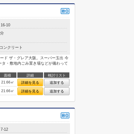
6-10
9分
コンクリート
ード ザ・グレア大阪。スーパー玉出 今
ベータ・敷地内ごみ置き場などが備わって
面積
詳細
検討リスト
21.66㎡
詳細を見る
追加する
21.66㎡
詳細を見る
追加する
-12