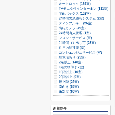
オートロック (
139
室)
TVモニタ付インターホン (
111
室)
宅配ボックス (
102
室)
24時間緊急通報システム (
2
室)
ディンプルキー (
26
室)
防犯カメラ (
49
室)
24時間有人管理 (
1
室)
フロントサービス (
室)
24時間ゴミ出し可 (
23
室)
住戸内覧可能 (
室)
コンシェルジュサービス (
室)
駐車場あり (
25
室)
2階以上 (
140
室)
1階の物件 (
17
室)
10階以上 (
10
室)
20階以上 (
0
室)
最上階 (
29
室)
南向き (
65
室)
角部屋 (
65
室)
新着物件