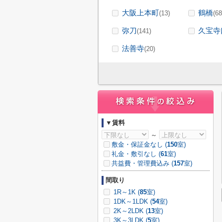
大阪上本町
鶴橋
(13)
(68
弥刀
久宝寺
(141)
法善寺
(20)
▼賃料
～
敷金・保証金なし (
150
室)
礼金・敷引なし (
61
室)
共益費・管理費込み (
157
室)
間取り
1R～1K (
85
室)
1DK～1LDK (
54
室)
2K～2LDK (
13
室)
3K～3LDK (
5
室)