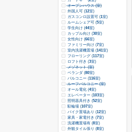
オープンハウス (
室)
外国人可 (
12
室)
ガスコンロ設置可 (
1
室)
ルームシェア可 (
5
室)
学生向け (
44
室)
カップル向け (
30
室)
女性向け (
66
室)
ファミリー向け (
7
室)
室内洗濯機置場 (
141
室)
フローリング (
117
室)
ロフト付き (
3
室)
メゾネット (
室)
ベランダ (
80
室)
バルコニー (
116
室)
ルーフバルコニー (
室)
オール電化 (
4
室)
エレベーター (
103
室)
照明器具付き (
52
室)
駐輪場 (
107
室)
バイク置場あり (
12
室)
家具・家電付き (
7
室)
洗濯機置場有 (
8
室)
外観タイル張り (
8
室)