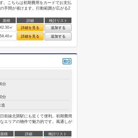
ます。こちらは初期費用をカードでお支払
の手間が省けます。行動範囲が広がる2
面積
詳細
検討リスト
42.30㎡
詳細を見る
追加する
58.40㎡
詳細を見る
追加する
6分
0分
木造
日前線北巽駅にも近くて便利。初期費用
なエリアの物件で魅力的です。風通しが
面積
詳細
検討リスト