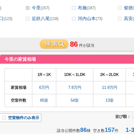
今里
布施
俊徳
)
(157)
(187)
口
近鉄八尾
河内山本
高安
(123)
(118)
(73)
86
件が該当
今里の家賃相場
1R～1K
1DK～1LDK
2K～2LDK
家賃相場
6万円
7.8万円
11.9万円
空室件数
85室
54室
13室
並び順：
空室物件のみ表示
86
157
1-3
該当公開件数
棟 空き数
件