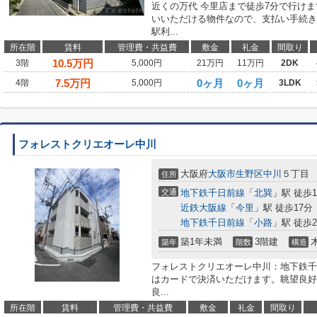
近くの万代 今里店まで徒歩7分で行け
いいただける物件なので、支払い手続き
駅利...
所在階
賃料
管理費・共益費
敷金
礼金
間取り
10.5
万円
3階
5,000円
21万円
11万円
2DK
7.5
万円
0ヶ月
0ヶ月
4階
5,000円
3LDK
フォレストクリエオーレ中川
大阪府
大阪市生野区
中川
５丁目
住所
交通
地下鉄千日前線
「
北巽
」駅 徒歩1
近鉄大阪線
「
今里
」駅 徒歩17分
地下鉄千日前線
「
小路
」駅 徒歩2
築1年未満
3階建
築年
階数
構造
フォレストクリエオーレ中川：地下鉄千
はカードで決済いただけます。眺望良好
良...
所在階
賃料
管理費・共益費
敷金
礼金
間取り