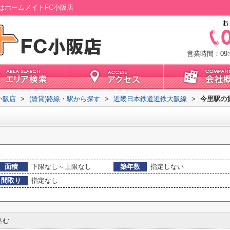
はホームメイトFC小阪店
営業時間：09:0
小阪店
>
(賃貸)路線・駅から探す
>
近畿日本鉄道近鉄大阪線
>
今里駅の
面積
下限なし～上限なし
築年数
指定しない
間取り
指定なし
込む