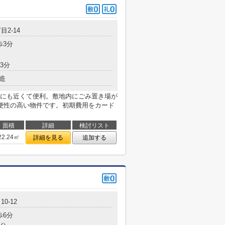
目2-14
歩3分
3分
造
にも近くて便利。敷地内にごみ置き場が
便性の高い物件です。初期費用をカード
面積
詳細
検討リスト
22.24㎡
詳細を見る
追加する
0-12
歩6分