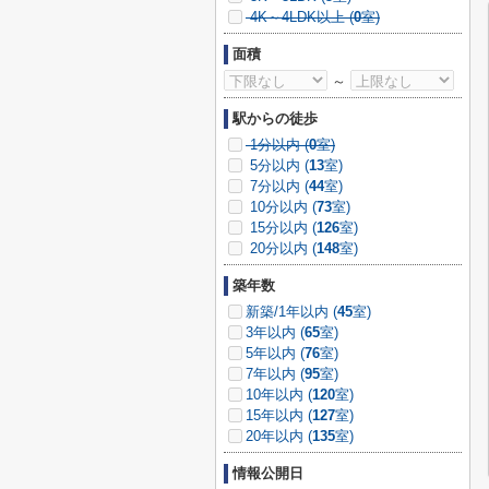
4K～4LDK以上 (
0
室)
面積
～
駅からの徒歩
1分以内 (
0
室)
5分以内 (
13
室)
7分以内 (
44
室)
10分以内 (
73
室)
15分以内 (
126
室)
20分以内 (
148
室)
築年数
新築/1年以内 (
45
室)
3年以内 (
65
室)
5年以内 (
76
室)
7年以内 (
95
室)
10年以内 (
120
室)
15年以内 (
127
室)
20年以内 (
135
室)
情報公開日