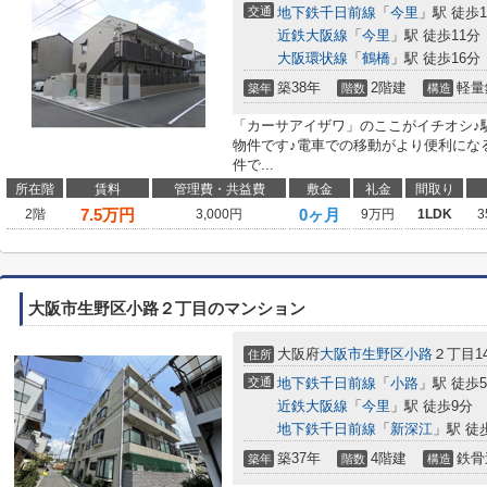
交通
地下鉄千日前線
「
今里
」駅 徒歩1
近鉄大阪線
「
今里
」駅 徒歩11分
大阪環状線
「
鶴橋
」駅 徒歩16分
築38年
2階建
軽量
築年
階数
構造
「カーサアイザワ」のここがイチオシ♪
物件です♪電車での移動がより便利にな
件で...
所在階
賃料
管理費・共益費
敷金
礼金
間取り
7.5
万円
0ヶ月
2階
3,000円
9万円
1LDK
3
大阪市生野区小路２丁目のマンション
大阪府
大阪市生野区
小路
２丁目14
住所
交通
地下鉄千日前線
「
小路
」駅 徒歩
近鉄大阪線
「
今里
」駅 徒歩9分
地下鉄千日前線
「
新深江
」駅 徒
築37年
4階建
鉄骨
築年
階数
構造