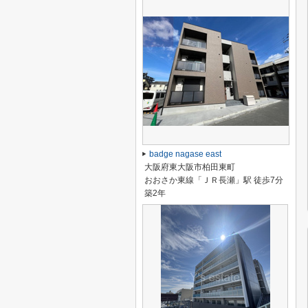
badge nagase east
大阪府東大阪市柏田東町
おおさか東線「ＪＲ長瀬」駅 徒歩7分
築2年