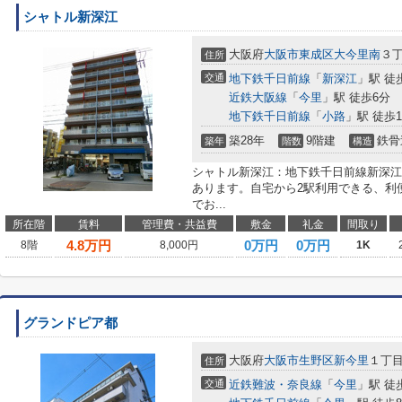
シャトル新深江
大阪府
大阪市東成区
大今里南
３丁
住所
交通
地下鉄千日前線
「
新深江
」駅 徒
近鉄大阪線
「
今里
」駅 徒歩6分
地下鉄千日前線
「
小路
」駅 徒歩1
築28年
9階建
鉄骨
築年
階数
構造
シャトル新深江：地下鉄千日前線新深江
あります。自宅から2駅利用できる、利
でお...
所在階
賃料
管理費・共益費
敷金
礼金
間取り
4.8
万円
0万円
0万円
8階
8,000円
1K
グランドピア都
大阪府
大阪市生野区
新今里
１丁目1
住所
交通
近鉄難波・奈良線
「
今里
」駅 徒