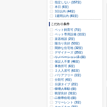
指定しない (
157
室)
本日 (
6
室)
3日以内 (
44
室)
1週間以内 (
81
室)
こだわり条件
ペット飼育可 (
7
室)
ペット専用設備 (
11
室)
楽器相談 (
2
室)
陽当り良好 (
53
室)
閑静な住宅地 (
32
室)
デザイナーズ (
25
室)
リノベーション済 (
室)
保証人不要 (
46
室)
事務所可 (
6
室)
２人入居可 (
61
室)
バリアフリー (
1
室)
分割可 (
4
室)
分譲タイプ (
2
室)
管理人常駐 (
室)
眺望良好 (
31
室)
二世帯住宅 (
室)
フリーレント (
3
室)
カードキー (
2
室)