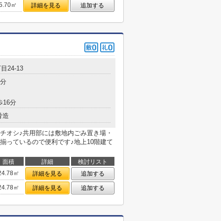
5.70㎡
詳細を見る
追加する
目24-13
5分
歩16分
骨造
チオシ♪共用部には敷地内ごみ置き場・
揃っているので便利です♪地上10階建て
面積
詳細
検討リスト
24.78㎡
詳細を見る
追加する
24.78㎡
詳細を見る
追加する