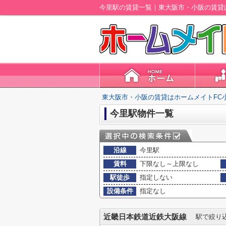
今里駅の賃貸一覧｜東大阪市・小阪の賃貸
東大阪市・小阪の賃貸はホームメイトFC
今里駅物件一覧
沿線
今里駅
賃料
下限なし～上限なし
駅徒歩
指定しない
設備条件
指定なし
近畿日本鉄道近鉄大阪線
駅で絞り