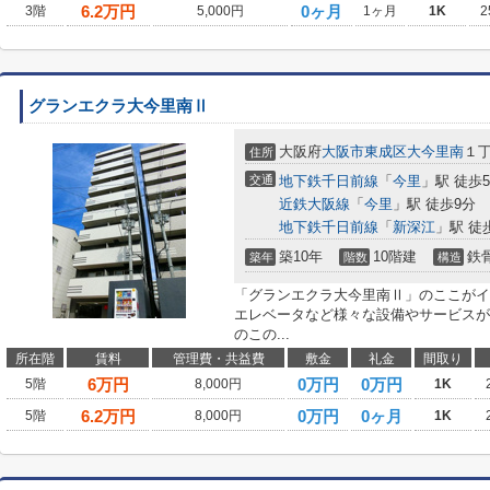
6.2
万円
0ヶ月
3階
5,000円
1ヶ月
1K
2
グランエクラ大今里南Ⅱ
大阪府
大阪市東成区
大今里南
１丁
住所
交通
地下鉄千日前線
「
今里
」駅 徒歩
近鉄大阪線
「
今里
」駅 徒歩9分
地下鉄千日前線
「
新深江
」駅 徒
築10年
10階建
鉄
築年
階数
構造
「グランエクラ大今里南Ⅱ」のここがイ
エレベータなど様々な設備やサービスが
のこの...
所在階
賃料
管理費・共益費
敷金
礼金
間取り
6
万円
0万円
0万円
5階
8,000円
1K
6.2
万円
0万円
0ヶ月
5階
8,000円
1K