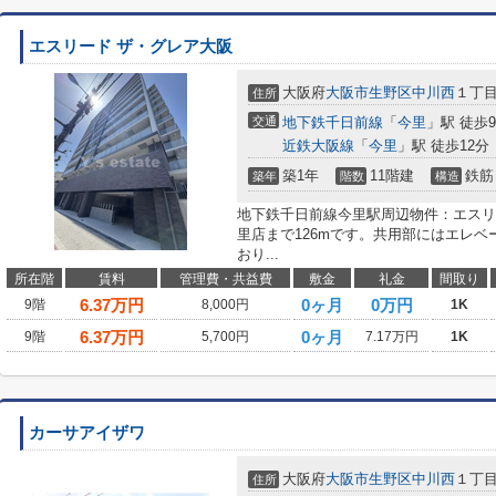
エスリード ザ・グレア大阪
大阪府
大阪市生野区
中川西
１丁目1
住所
交通
地下鉄千日前線
「
今里
」駅 徒歩
近鉄大阪線
「
今里
」駅 徒歩12分
築1年
11階建
鉄筋
築年
階数
構造
地下鉄千日前線今里駅周辺物件：エスリ
里店まで126mです。共用部にはエレ
おり...
所在階
賃料
管理費・共益費
敷金
礼金
間取り
6.37
万円
0ヶ月
0万円
9階
8,000円
1K
6.37
万円
0ヶ月
9階
5,700円
7.17万円
1K
カーサアイザワ
大阪府
大阪市生野区
中川西
１丁目7
住所