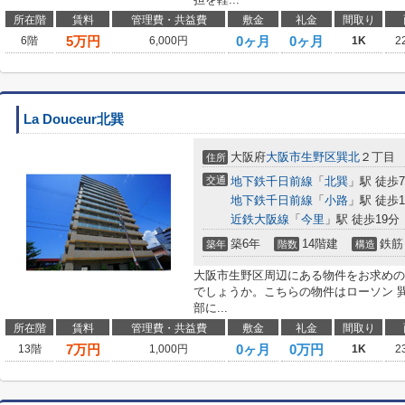
所在階
賃料
管理費・共益費
敷金
礼金
間取り
5
万円
0ヶ月
0ヶ月
6階
6,000円
1K
2
La Douceur北巽
大阪府
大阪市生野区
巽北
２丁目
住所
交通
地下鉄千日前線
「
北巽
」駅 徒歩
地下鉄千日前線
「
小路
」駅 徒歩1
近鉄大阪線
「
今里
」駅 徒歩19分
築6年
14階建
鉄筋
築年
階数
構造
大阪市生野区周辺にある物件をお求めの
でしょうか。こちらの物件はローソン 巽
部に...
所在階
賃料
管理費・共益費
敷金
礼金
間取り
7
万円
0ヶ月
0万円
13階
1,000円
1K
2