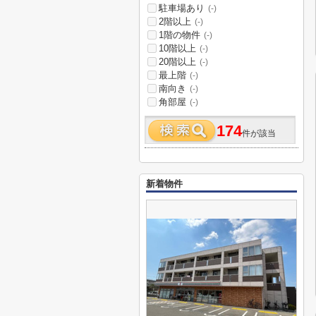
駐車場あり
(-)
2階以上
(-)
1階の物件
(-)
10階以上
(-)
20階以上
(-)
最上階
(-)
南向き
(-)
角部屋
(-)
174
件が該当
新着物件