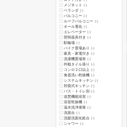
メゾネット
(-)
ベランダ
(-)
バルコニー
(-)
ルーフバルコニー
(-)
オール電化
(-)
エレベーター
(-)
照明器具付き
(-)
駐輪場
(-)
バイク置場あり
(-)
家具・家電付き
(-)
洗濯機置場有
(-)
外観タイル張り
(-)
コンロ２口以上
(-)
食器洗い乾燥機
(-)
システムキッチン
(-)
対面式キッチン
(-)
バス・トイレ別
(-)
追焚機能浴室
(-)
浴室乾燥機
(-)
温水洗浄便座
(-)
洗面台
(-)
洗髪洗面化粧台
(-)
シャワー
(-)