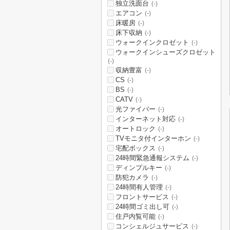
独立洗面台
(-)
エアコン
(-)
床暖房
(-)
床下収納
(-)
ウォークインクロゼット
(-)
ウォークインシューズクロゼット
(-)
収納豊富
(-)
CS
(-)
BS
(-)
CATV
(-)
光ファイバー
(-)
インターネット対応
(-)
オートロック
(-)
TVモニタ付インターホン
(-)
宅配ボックス
(-)
24時間緊急通報システム
(-)
ディンプルキー
(-)
防犯カメラ
(-)
24時間有人管理
(-)
フロントサービス
(-)
24時間ゴミ出し可
(-)
住戸内覧可能
(-)
コンシェルジュサービス
(-)