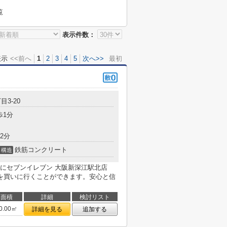
覧
表示件数：
表示
<<前へ
1
2
3
4
5
次へ>>
最初
目3-20
歩1分
2分
鉄筋コンクリート
構造
にセブンイレブン 大阪新深江駅北店
物を買いに行くことができます。安心と信
面積
詳細
検討リスト
0.00㎡
詳細を見る
追加する