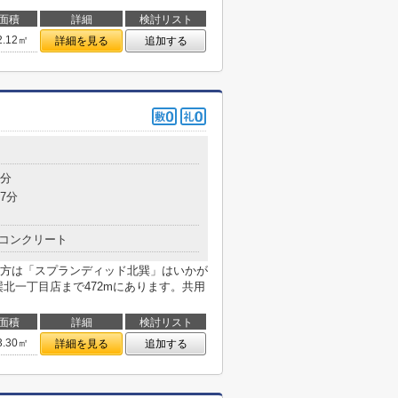
面積
詳細
検討リスト
2.12㎡
詳細を見る
追加する
7分
7分
コンクリート
方は「スプランディッド北巽」はいかが
北一丁目店まで472mにあります。共用
面積
詳細
検討リスト
3.30㎡
詳細を見る
追加する