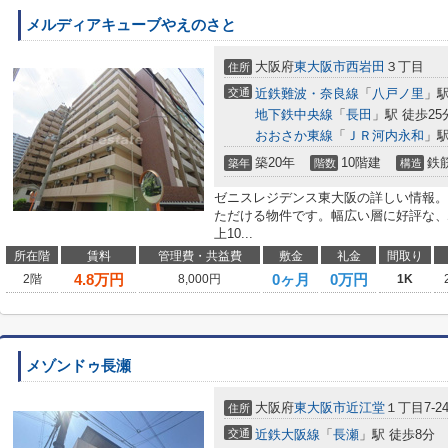
メルディアキューブやえのさと
大阪府
東大阪市
西岩田
３丁目
住所
交通
近鉄難波・奈良線
「
八戸ノ里
」駅
地下鉄中央線
「
長田
」駅 徒歩25
おおさか東線
「
ＪＲ河内永和
」駅
築20年
10階建
鉄
築年
階数
構造
ゼニスレジデンス東大阪の詳しい情報。
ただける物件です。幅広い層に好評な、
上10...
所在階
賃料
管理費・共益費
敷金
礼金
間取り
4.8
万円
0ヶ月
0万円
2階
8,000円
1K
メゾンドゥ長瀬
大阪府
東大阪市
近江堂
１丁目7-2
住所
交通
近鉄大阪線
「
長瀬
」駅 徒歩8分