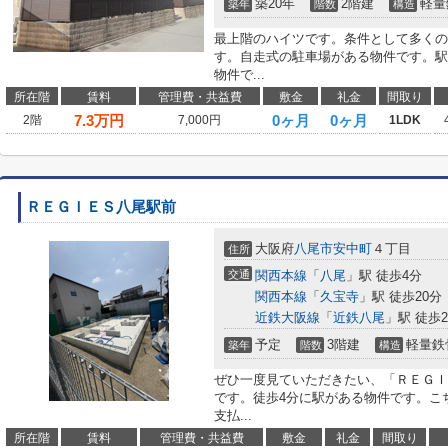
築20年
2階建
軽量
築年
階数
構造
最上階のハイツです。条件として多くの
す。自走式の駐車場がある物件です。駅
物件で...
所在階
賃料
管理費・共益費
敷金
礼金
間取り
7.3
万円
0ヶ月
0ヶ月
2階
7,000円
1LDK
ＲＥＧＩＥＳ八尾駅前
大阪府
八尾市
安中町
４丁目
住所
交通
関西本線
「
八尾
」駅 徒歩4分
関西本線
「
久宝寺
」駅 徒歩20分
近鉄大阪線
「
近鉄八尾
」駅 徒歩2
予定
3階建
軽量鉄
築年
階数
構造
ぜひ一度見ていただきたい、「ＲＥＧＩ
です。徒歩4分に駅がある物件です。こ
支払...
所在階
賃料
管理費・共益費
敷金
礼金
間取り