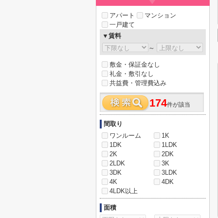
アパート
マンション
一戸建て
▼賃料
～
敷金・保証金なし
礼金・敷引なし
共益費・管理費込み
174
件が該当
間取り
ワンルーム
1K
1DK
1LDK
2K
2DK
2LDK
3K
3DK
3LDK
4K
4DK
4LDK以上
面積