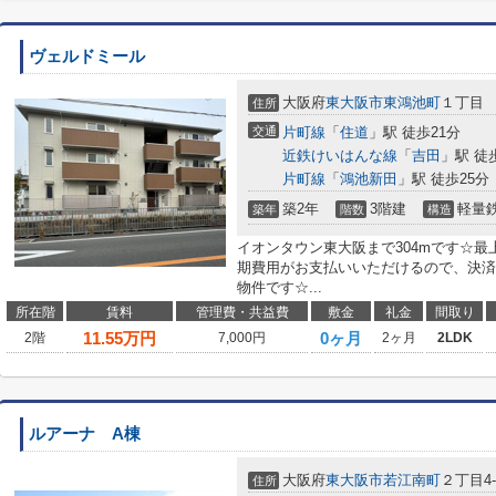
ヴェルドミール
大阪府
東大阪市
東鴻池町
１丁目
住所
交通
片町線
「
住道
」駅 徒歩21分
近鉄けいはんな線
「
吉田
」駅 徒
片町線
「
鴻池新田
」駅 徒歩25分
築2年
3階建
軽量
築年
階数
構造
イオンタウン東大阪まで304mです☆
期費用がお支払いいただけるので、決済
物件です☆...
所在階
賃料
管理費・共益費
敷金
礼金
間取り
11.55
万円
0ヶ月
2階
7,000円
2ヶ月
2LDK
ルアーナ A棟
大阪府
東大阪市
若江南町
２丁目4-
住所