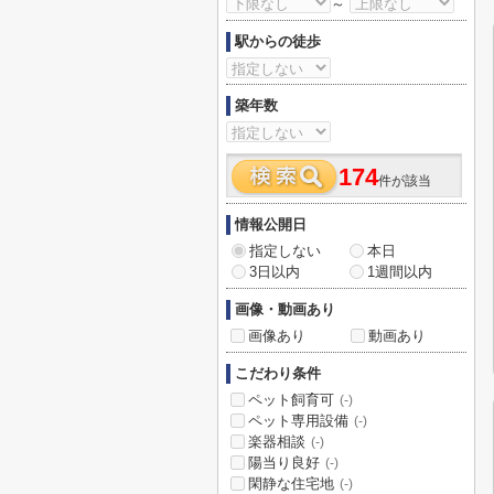
～
駅からの徒歩
築年数
174
件が該当
情報公開日
指定しない
本日
3日以内
1週間以内
画像・動画あり
画像あり
動画あり
こだわり条件
ペット飼育可
(-)
ペット専用設備
(-)
楽器相談
(-)
陽当り良好
(-)
閑静な住宅地
(-)