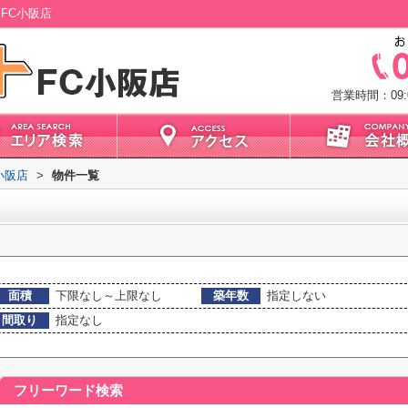
FC小阪店
営業時間：09:0
小阪店
>
物件一覧
面積
下限なし～上限なし
築年数
指定しない
間取り
指定なし
フリーワード検索