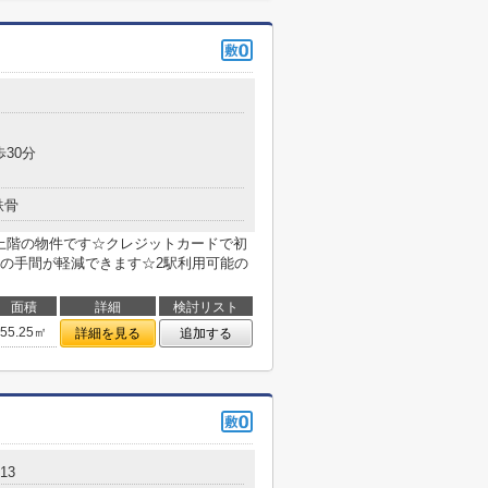
歩30分
鉄骨
最上階の物件です☆クレジットカードで初
の手間が軽減できます☆2駅利用可能の
面積
詳細
検討リスト
55.25㎡
詳細を見る
追加する
13