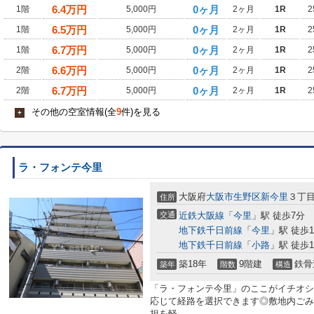
6.4
万円
0ヶ月
1階
5,000円
2ヶ月
1R
2
6.5
万円
0ヶ月
1階
5,000円
2ヶ月
1R
2
6.7
万円
0ヶ月
1階
5,000円
2ヶ月
1R
2
6.6
万円
0ヶ月
2階
5,000円
2ヶ月
1R
2
6.7
万円
0ヶ月
2階
5,000円
2ヶ月
1R
2
その他の空室情報(全
9
件)を見る
+
ラ・フォンテ今里
大阪府
大阪市生野区
新今里
３丁目8
住所
交通
近鉄大阪線
「
今里
」駅 徒歩7分
地下鉄千日前線
「
今里
」駅 徒歩1
地下鉄千日前線
「
小路
」駅 徒歩1
築18年
9階建
鉄骨
築年
階数
構造
「ラ・フォンテ今里」のここがイチオシ
応じて経路を選択できます◎敷地内ごみ
担を軽...