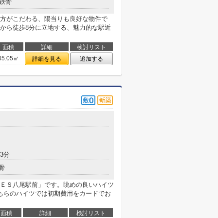
鉄骨
方がこだわる、陽当りも良好な物件で
から徒歩8分に立地する、魅力的な駅近
面積
詳細
検討リスト
45.05㎡
詳細を見る
追加する
3分
骨
ＥＳ八尾駅前」です。眺めの良いハイツ
ちらのハイツでは初期費用をカードでお
面積
詳細
検討リスト