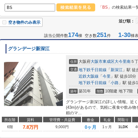
「BS」
の検索結果一
並び順：
空き物件のみ表示
174
251
1-30
該当公開件数
棟 空き数
件
棟
グランデージ新深江
大阪府
大阪市東成区
大今里南
５丁
住所
交通
地下鉄千日前線
「
新深江
」駅 徒
近鉄大阪線
「
今里
」駅 徒歩10分
地下鉄千日前線
「
小路
」駅 徒歩1
築31年
10階建 地下7階
築年
階数
グランデージ新深江の詳しい情報。近く
(43m)があるので、気軽に夜食や飲み
頼のマ...
所在階
賃料
管理費・共益費
敷金
礼金
間取り
7.8
万円
0ヶ月
6階
9,000円
1ヶ月
1LDK
4