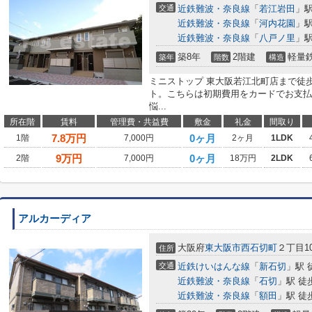
交通
近鉄難波・奈良線
「
若江岩田
」駅
近鉄難波・奈良線
「
河内花園
」駅
近鉄難波・奈良線
「
八戸ノ里
」駅
築8年
2階建
軽量
築年
階数
構造
ミニストップ 東大阪若江北町店まで徒
ト。こちらは初期費用をカードでお支払
悩...
所在階
賃料
管理費・共益費
敷金
礼金
間取り
7.8
万円
0ヶ月
1階
7,000円
2ヶ月
1LDK
9
万円
0ヶ月
2階
7,000円
18万円
2LDK
アルカーディア
大阪府
東大阪市
西石切町
２丁目10
住所
交通
近鉄けいはんな線
「
新石切
」駅 
近鉄難波・奈良線
「
石切
」駅 徒
近鉄難波・奈良線
「
額田
」駅 徒