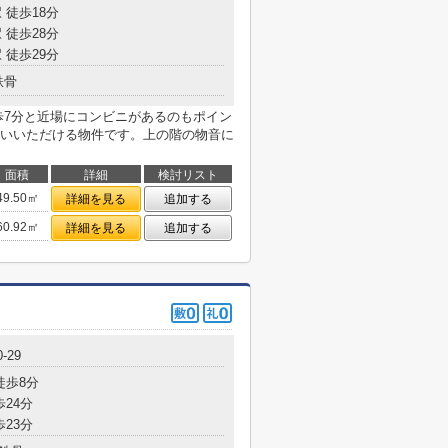
 徒歩18分
 徒歩28分
 徒歩29分
鉄骨
歩7分と近場にコンビニがあるのもポイン
いいただける物件です。上の階の物音に
面積
詳細
検討リスト
49.50㎡
詳細を見る
追加する
60.92㎡
詳細を見る
追加する
-29
徒歩8分
歩24分
歩23分