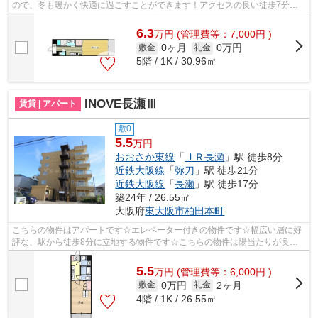
ので、冬も暖かく快適に過ごすことができます！アクセスの良い徒歩7分の
物件です！こちらはマンションタイプに...
6.3
万
円
(管理費等：7,000円 )
0ヶ月
0万円
敷金
礼金
5階 / 1K / 30.96㎡
INOVE長瀬Ⅲ
賃貸 | アパート
敷0
5.5
万円
おおさか東線
「
ＪＲ長瀬
」駅 徒歩8分
近鉄大阪線
「
弥刀
」駅 徒歩21分
近鉄大阪線
「
長瀬
」駅 徒歩17分
築24年 / 26.55㎡
大阪府
東大阪市
柏田本町
こちらの物件はアパートです☆エレベーター付きの物件です☆幅広い層に好
評な、駅から徒歩8分に立地する物件です☆こちらの物件は陽当たりが良好
です☆地域によっては建物の高さの制限があ...
5.5
万
円
(管理費等：6,000円 )
0万円
2ヶ月
敷金
礼金
4階 / 1K / 26.55㎡