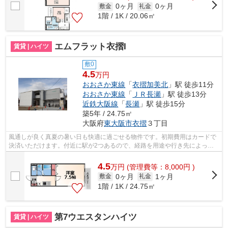
0ヶ月
0ヶ月
敷金
礼金
1階 / 1K / 20.06㎡
エムフラット衣摺I
賃貸 | ハイツ
敷0
4.5
万円
おおさか東線
「
衣摺加美北
」駅 徒歩11分
おおさか東線
「
ＪＲ長瀬
」駅 徒歩13分
近鉄大阪線
「
長瀬
」駅 徒歩15分
築5年 / 24.75㎡
大阪府
東大阪市
衣摺
３丁目
風通しが良く真夏の暑い日も快適に過ごせる物件です。初期費用はカードで
決済いただけます。付近に駅が2つあるので、経路を用途や行き先によって
選べる物件です。清潔感のある室内が魅...
4.5
万
円
(管理費等：8,000円 )
0ヶ月
1ヶ月
敷金
礼金
1階 / 1K / 24.75㎡
第7ウエスタンハイツ
賃貸 | ハイツ