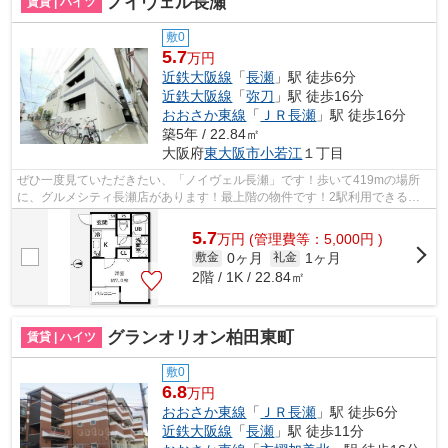
ノイヴェル長瀬
賃貸 | ハイツ
敷0
5.7
万円
近鉄大阪線
「
長瀬
」駅 徒歩6分
近鉄大阪線
「
弥刀
」駅 徒歩16分
おおさか東線
「
ＪＲ長瀬
」駅 徒歩16分
築5年 / 22.84㎡
大阪府
東大阪市
小若江
１丁目
ぜひ一度見ていただきたい、「ノイヴェル長瀬」です！歩いて419mの場所
に、グルメシティ長瀬店があります！最上階の物件です！2駅利用できる物
件は電車での移動が便利です！より詳しい...
5.7
万
円
(管理費等：5,000円 )
0ヶ月
1ヶ月
敷金
礼金
2階 / 1K / 22.84㎡
グランオリオン柏田東町
賃貸 | ハイツ
敷0
6.8
万円
おおさか東線
「
ＪＲ長瀬
」駅 徒歩6分
近鉄大阪線
「
長瀬
」駅 徒歩11分