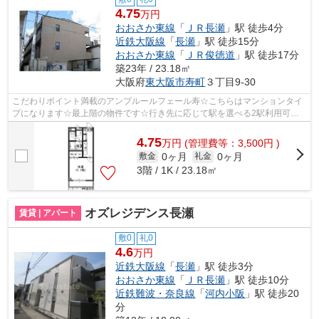
4.75
万円
おおさか東線
「
ＪＲ長瀬
」駅 徒歩4分
近鉄大阪線
「
長瀬
」駅 徒歩15分
おおさか東線
「
ＪＲ俊徳道
」駅 徒歩17分
築23年 / 23.18㎡
大阪府
東大阪市
寿町
３丁目9-30
こだわりポイント満載のアンプルールフェール寿☆こちらはマンションタイ
プになります☆最上階の物件です☆行き先に応じて駅を選べる2駅利用可能
なマンションです☆東大阪市エリアとおおさ...
4.75
万
円
(管理費等：3,500円 )
0ヶ月
0ヶ月
敷金
礼金
3階 / 1K / 23.18㎡
オズレジデンス長瀬
賃貸 | アパート
敷0
礼0
4.6
万円
近鉄大阪線
「
長瀬
」駅 徒歩3分
おおさか東線
「
ＪＲ長瀬
」駅 徒歩10分
近鉄難波・奈良線
「
河内小阪
」駅 徒歩20
分