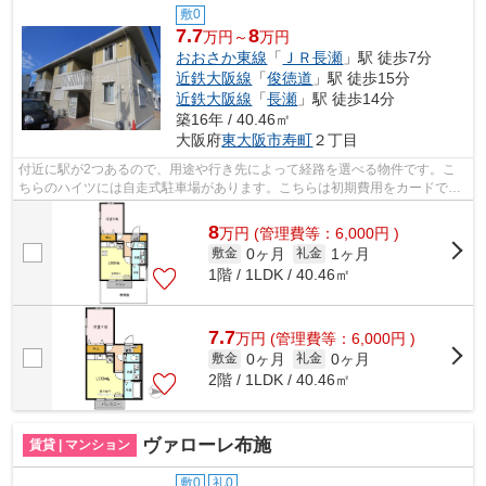
敷0
7.7
8
万円～
万円
おおさか東線
「
ＪＲ長瀬
」駅 徒歩7分
近鉄大阪線
「
俊徳道
」駅 徒歩15分
近鉄大阪線
「
長瀬
」駅 徒歩14分
築16年 / 40.46㎡
大阪府
東大阪市
寿町
２丁目
付近に駅が2つあるので、用途や行き先によって経路を選べる物件です。こ
ちらのハイツには自走式駐車場があります。こちらは初期費用をカードでお
支払いいただける物件です。敷地内にゴ...
8
万
円
(管理費等：6,000円 )
0ヶ月
1ヶ月
敷金
礼金
1階 / 1LDK / 40.46㎡
7.7
万
円
(管理費等：6,000円 )
0ヶ月
0ヶ月
敷金
礼金
2階 / 1LDK / 40.46㎡
ヴァローレ布施
賃貸 | マンション
敷0
礼0