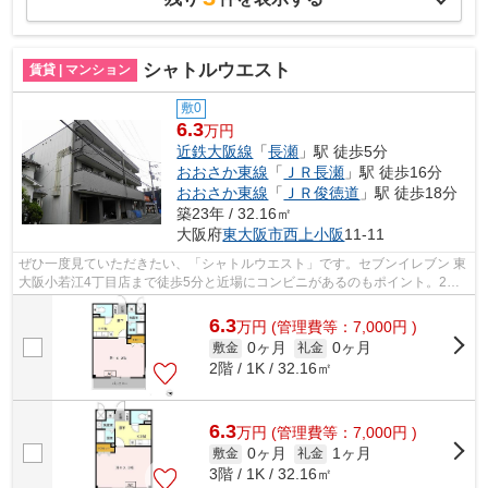
シャトルウエスト
賃貸 | マンション
敷0
6.3
万円
近鉄大阪線
「
長瀬
」駅 徒歩5分
おおさか東線
「
ＪＲ長瀬
」駅 徒歩16分
おおさか東線
「
ＪＲ俊徳道
」駅 徒歩18分
築23年 / 32.16㎡
大阪府
東大阪市
西上小阪
11-11
ぜひ一度見ていただきたい、「シャトルウエスト」です。セブンイレブン 東
大阪小若江4丁目店まで徒歩5分と近場にコンビニがあるのもポイント。2駅
利用できる場所にあり、行き先に合わ...
6.3
万
円
(管理費等：7,000円 )
0ヶ月
0ヶ月
敷金
礼金
2階 / 1K / 32.16㎡
6.3
万
円
(管理費等：7,000円 )
0ヶ月
1ヶ月
敷金
礼金
3階 / 1K / 32.16㎡