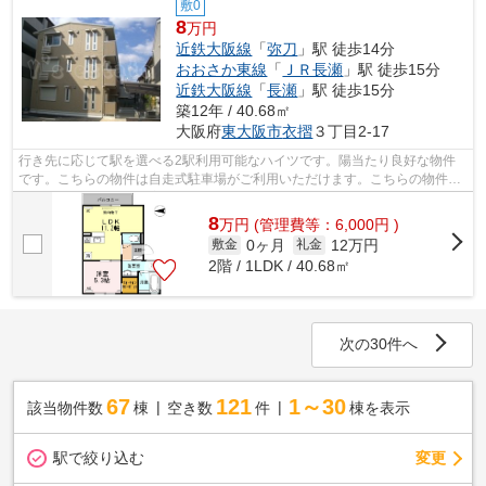
敷0
8
万円
近鉄大阪線
「
弥刀
」駅 徒歩14分
おおさか東線
「
ＪＲ長瀬
」駅 徒歩15分
近鉄大阪線
「
長瀬
」駅 徒歩15分
築12年 / 40.68㎡
大阪府
東大阪市
衣摺
３丁目2-17
行き先に応じて駅を選べる2駅利用可能なハイツです。陽当たり良好な物件
です。こちらの物件は自走式駐車場がご利用いただけます。こちらの物件は
駅まで徒歩で14分で到着します。当社ス...
8
万
円
(管理費等：6,000円 )
0ヶ月
12万円
敷金
礼金
2階 / 1LDK / 40.68㎡
次の30件へ
67
121
1～30
該当物件数
棟
空き数
件
棟を表示
駅で絞り込む
変更