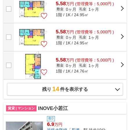
5.58
万
円
(管理費等：5,000円 )
0ヶ月
1ヶ月
敷金
礼金
1階 / 1K / 24.95㎡
5.58
万
円
(管理費等：5,000円 )
0ヶ月
1ヶ月
敷金
礼金
1階 / 1K / 24.95㎡
5.58
万
円
(管理費等：5,000円 )
0ヶ月
1ヶ月
敷金
礼金
1階 / 1K / 24.76㎡
14
残り
件を表示する
INOVE小若江
賃貸 | マンション
敷0
6.9
万円
近鉄大阪線
「
長瀬
」駅 徒歩10分