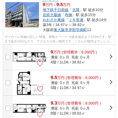
9
9.5
万円～
万円
地下鉄千日前線
「
北巽
」駅 徒歩10分
近鉄大阪線
「
布施
」駅 徒歩15分
おおさか東線
「
ＪＲ長瀬
」駅 徒歩14分
築3年 / 34.97㎡～38.82㎡
大阪府
東大阪市
岸田堂南町
12
ヴァローレ布施の詳しい情報。業務スーパー 大阪布施店まで103mです。駅
まで徒歩10分なので、アクセスの良い物件です。こちらの物件はマンション
です。より詳しい情報や内見のご予約は...
9
万
円
(管理費等：8,000円 )
0ヶ月
0ヶ月
敷金
礼金
4階 / 1LDK / 38.82㎡
9.5
万
円
(管理費等：8,000円 )
0ヶ月
0ヶ月
敷金
礼金
5階 / 1LDK / 34.97㎡
9.3
万
円
(管理費等：8,000円 )
0ヶ月
0ヶ月
敷金
礼金
8階 / 1LDK / 38.82㎡