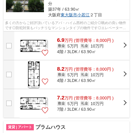
分
築37年 / 63.90㎡
大阪府
東大阪市
小若江
２丁目
多くの方からご好評頂いているアバ・ハイム西村のご紹介◎眺めの良い物件
です◎防犯対策もバッチリなマンションタイプの物件です◎エレベーターが
2基あります◎東大阪市で新しい住環境をお...
6.9
万
円
(管理費等：8,000円 )
5万円
10万円
敷金
礼金
4階 / 3LDK / 63.90㎡
8.2
万
円
(管理費等：8,000円 )
5万円
10万円
敷金
礼金
4階 / 3LDK / 63.90㎡
7.2
万
円
(管理費等：8,000円 )
5万円
10万円
敷金
礼金
7階 / 3LDK / 63.90㎡
プラムハウス
賃貸 | アパート