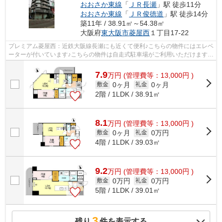
おおさか東線
「
ＪＲ長瀬
」駅 徒歩11分
おおさか東線
「
ＪＲ俊徳道
」駅 徒歩14分
築11年 / 38.91㎡～54.38㎡
大阪府
東大阪市
菱屋西
１丁目17-22
プレミアム菱屋西：近鉄大阪線長瀬にも近くて便利♪こちらの物件にはエレベ
ーターが付いています♪こちらの物件は自走式駐車場がご利用いただけます
♪2駅利用できる場所にあり、行き先に...
7.9
万
円
(管理費等：13,000円 )
0ヶ月
0ヶ月
敷金
礼金
2階 / 1LDK / 38.91㎡
8.1
万
円
(管理費等：13,000円 )
0ヶ月
0万円
敷金
礼金
4階 / 1LDK / 39.03㎡
9.2
万
円
(管理費等：13,000円 )
0万円
0万円
敷金
礼金
5階 / 1LDK / 39.01㎡
3
残り
件を表示する