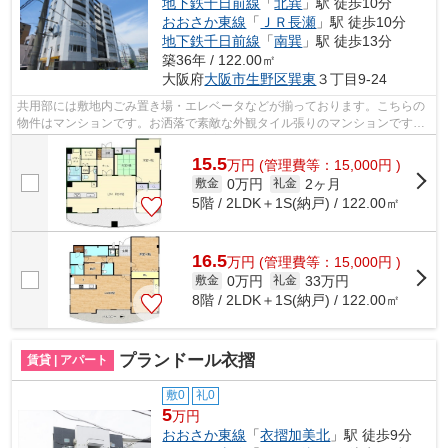
地下鉄千日前線
「
北巽
」駅 徒歩10分
おおさか東線
「
ＪＲ長瀬
」駅 徒歩10分
地下鉄千日前線
「
南巽
」駅 徒歩13分
築36年 / 122.00㎡
大阪府
大阪市生野区
巽東
３丁目9-24
共用部には敷地内ごみ置き場・エレベータなどが揃っております。こちらの
物件はマンションです。お洒落で素敵な外観タイル張りのマンションです。
上階無しの物件は素晴らしいので一度...
15.5
万
円
(管理費等：15,000円 )
0万円
2ヶ月
敷金
礼金
5階 / 2LDK＋1S(納戸) / 122.00㎡
16.5
万
円
(管理費等：15,000円 )
0万円
33万円
敷金
礼金
8階 / 2LDK＋1S(納戸) / 122.00㎡
プランドール衣摺
賃貸 | アパート
敷0
礼0
5
万円
おおさか東線
「
衣摺加美北
」駅 徒歩9分