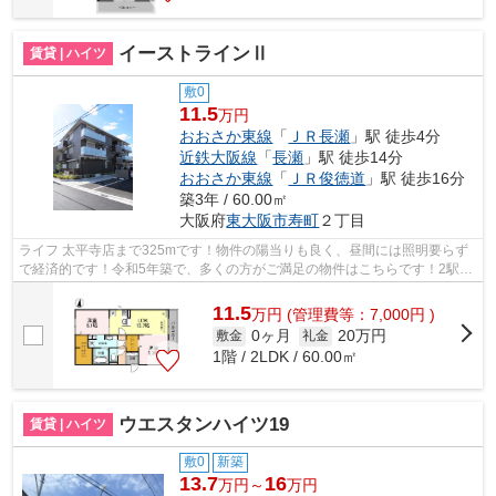
イーストラインⅡ
賃貸 | ハイツ
敷0
11.5
万円
おおさか東線
「
ＪＲ長瀬
」駅 徒歩4分
近鉄大阪線
「
長瀬
」駅 徒歩14分
おおさか東線
「
ＪＲ俊徳道
」駅 徒歩16分
築3年 / 60.00㎡
大阪府
東大阪市
寿町
２丁目
ライフ 太平寺店まで325mです！物件の陽当りも良く、昼間には照明要らず
で経済的です！令和5年築で、多くの方がご満足の物件はこちらです！2駅利
用可能な物件なので行動範囲も広がりま...
11.5
万
円
(管理費等：7,000円 )
0ヶ月
20万円
敷金
礼金
1階 / 2LDK / 60.00㎡
ウエスタンハイツ19
賃貸 | ハイツ
敷0
新築
13.7
16
万円～
万円