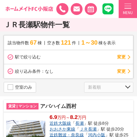
MENU
ＪＲ長瀬駅物件一覧
67
121
1～30
該当物件数
棟
空き数
件
棟を表示
駅で絞り込む
変更
変更
絞り込み条件：
なし
空室のみ
アバハイム西村
賃貸 | マンション
6.9
8.2
万円～
万円
近鉄大阪線
「
長瀬
」駅 徒歩8分
おおさか東線
「
ＪＲ長瀬
」駅 徒歩20分
近鉄難波・奈良線
「
河内小阪
」駅 徒歩25