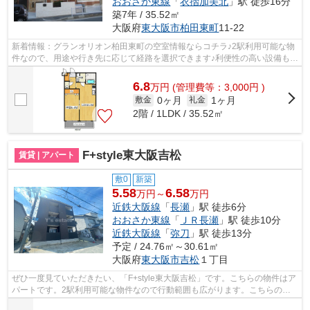
おおさか東線
「
衣摺加美北
」駅 徒歩16分
築7年 / 35.52㎡
大阪府
東大阪市
柏田東町
11-22
新着情報：グランオリオン柏田東町の空室情報ならコチラ♪2駅利用可能な物
件なので、用途や行き先に応じて経路を選択できます♪利便性の高い設備も充
実した、高ニーズな2018年築の物件で...
6.8
万
円
(管理費等：3,000円 )
0ヶ月
1ヶ月
敷金
礼金
2階 / 1LDK / 35.52㎡
F+style東大阪吉松
賃貸 | アパート
敷0
新築
5.58
6.58
万円～
万円
近鉄大阪線
「
長瀬
」駅 徒歩6分
おおさか東線
「
ＪＲ長瀬
」駅 徒歩10分
近鉄大阪線
「
弥刀
」駅 徒歩13分
予定 / 24.76㎡～30.61㎡
大阪府
東大阪市
吉松
１丁目
ぜひ一度見ていただきたい、「F+style東大阪吉松」です。こちらの物件はア
パートです。2駅利用可能な物件なので行動範囲も広がります。こちらの物
件は眺望良好です。東大阪市で新しい...