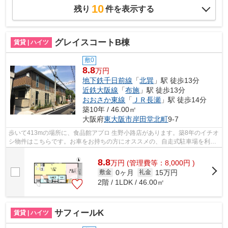
10
残り
件を表示する
グレイスコートB棟
賃貸 | ハイツ
敷0
8.8
万円
地下鉄千日前線
「
北巽
」駅 徒歩13分
近鉄大阪線
「
布施
」駅 徒歩13分
おおさか東線
「
ＪＲ長瀬
」駅 徒歩14分
築10年 / 46.00㎡
大阪府
東大阪市
岸田堂北町
9-7
歩いて413mの場所に、食品館アプロ 生野小路店があります。築8年のイチオ
シ物件はこちらです。お車をお持ちの方にオススメの、自走式駐車場を利用
できる物件です。こちらの物件は駅ま...
8.8
万
円
(管理費等：8,000円 )
0ヶ月
15万円
敷金
礼金
2階 / 1LDK / 46.00㎡
サフィールK
賃貸 | ハイツ