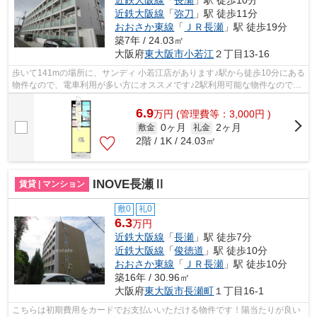
近鉄大阪線
「
弥刀
」駅 徒歩11分
おおさか東線
「
ＪＲ長瀬
」駅 徒歩19分
築7年 / 24.03㎡
大阪府
東大阪市
小若江
２丁目13-16
歩いて141mの場所に、サンディ 小若江店があります♪駅から徒歩10分にある
物件なので、電車利用が多い方にオススメです♪2駅利用可能な物件なので交
通の利便性が良いのが魅力です♪こちら...
6.9
万
円
(管理費等：3,000円 )
0ヶ月
2ヶ月
敷金
礼金
2階 / 1K / 24.03㎡
INOVE長瀬Ⅱ
賃貸 | マンション
敷0
礼0
6.3
万円
近鉄大阪線
「
長瀬
」駅 徒歩7分
近鉄大阪線
「
俊徳道
」駅 徒歩10分
おおさか東線
「
ＪＲ長瀬
」駅 徒歩10分
築16年 / 30.96㎡
大阪府
東大阪市
長瀬町
１丁目16-1
こちらは初期費用をカードでお支払いいただける物件です！陽当たりが良い