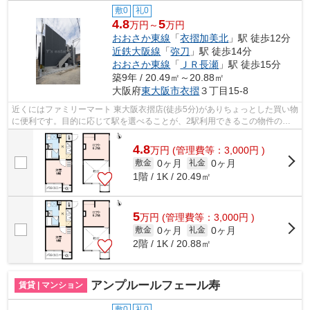
敷0
礼0
4.8
5
万円～
万円
おおさか東線
「
衣摺加美北
」駅 徒歩12分
近鉄大阪線
「
弥刀
」駅 徒歩14分
おおさか東線
「
ＪＲ長瀬
」駅 徒歩15分
築9年 / 20.49㎡～20.88㎡
大阪府
東大阪市
衣摺
３丁目15-8
近くにはファミリーマート 東大阪衣摺店(徒歩5分)がありちょっとした買い物
に便利です。目的に応じて駅を選べることが、2駅利用できるこの物件のメ
リットです。築9年でしっかりとした...
4.8
万
円
(管理費等：3,000円 )
0ヶ月
0ヶ月
敷金
礼金
1階 / 1K / 20.49㎡
5
万
円
(管理費等：3,000円 )
0ヶ月
0ヶ月
敷金
礼金
2階 / 1K / 20.88㎡
アンプルールフェール寿
賃貸 | マンション
敷0
礼0