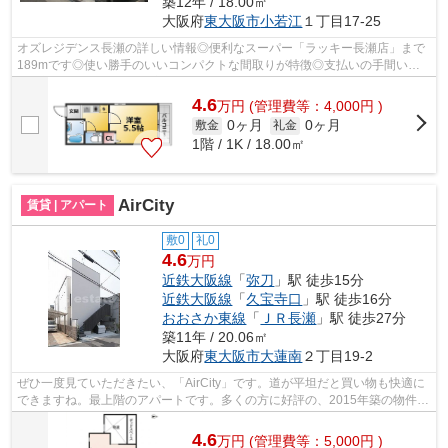
築12年 / 18.00㎡
大阪府
東大阪市
小若江
１丁目17-25
オズレジデンス長瀬の詳しい情報◎便利なスーパー「ラッキー長瀬店」まで
189mです◎使い勝手のいいコンパクトな間取りが特徴◎支払いの手間いら
ず◎初期費用のカード決済が可能です◎できる...
4.6
万
円
(管理費等：4,000円 )
0ヶ月
0ヶ月
敷金
礼金
1階 / 1K / 18.00㎡
AirCity
賃貸 | アパート
敷0
礼0
4.6
万円
近鉄大阪線
「
弥刀
」駅 徒歩15分
近鉄大阪線
「
久宝寺口
」駅 徒歩16分
おおさか東線
「
ＪＲ長瀬
」駅 徒歩27分
築11年 / 20.06㎡
大阪府
東大阪市
大蓮南
２丁目19-2
ぜひ一度見ていただきたい、「AirCity」です。道が平坦だと買い物も快適に
できますね。最上階のアパートです。多くの方に好評の、2015年築の物件と
なっております。より多くの不動産情...
4.6
万
円
(管理費等：5,000円 )