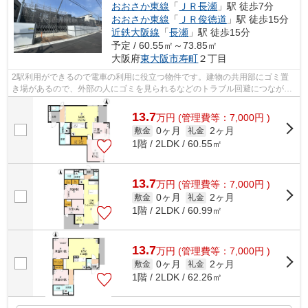
おおさか東線
「
ＪＲ長瀬
」駅 徒歩7分
おおさか東線
「
ＪＲ俊徳道
」駅 徒歩15分
近鉄大阪線
「
長瀬
」駅 徒歩15分
予定 / 60.55㎡～73.85㎡
大阪府
東大阪市
寿町
２丁目
2駅利用ができるので電車の利用に役立つ物件です。建物の共用部にゴミ置
き場があるので、外部の人にゴミを見られるなどのトラブル回避につながり
ます。陽当りの良い明るい環境が魅力の...
13.7
万
円
(管理費等：7,000円 )
0ヶ月
2ヶ月
敷金
礼金
1階 / 2LDK / 60.55㎡
13.7
万
円
(管理費等：7,000円 )
0ヶ月
2ヶ月
敷金
礼金
1階 / 2LDK / 60.99㎡
13.7
万
円
(管理費等：7,000円 )
0ヶ月
2ヶ月
敷金
礼金
1階 / 2LDK / 62.26㎡