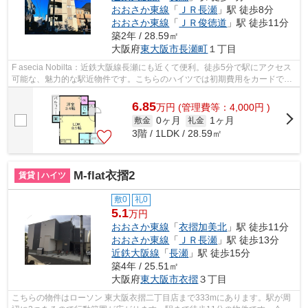
おおさか東線
「
ＪＲ長瀬
」駅 徒歩8分
おおさか東線
「
ＪＲ俊徳道
」駅 徒歩11分
築2年 / 28.59㎡
大阪府
東大阪市
長瀬町
１丁目
F asecia Nobilta：近鉄大阪線長瀬にも近くて便利。徒歩5分で駅にアクセス
可能な、魅力的な駅近物件です。こちらのハイツでは初期費用をカードでお
支払いいただけます。近くに駅が2つ...
6.85
万
円
(管理費等：4,000円 )
0ヶ月
1ヶ月
敷金
礼金
3階 / 1LDK / 28.59㎡
M-flat衣摺2
賃貸 | ハイツ
敷0
礼0
5.1
万円
おおさか東線
「
衣摺加美北
」駅 徒歩11分
おおさか東線
「
ＪＲ長瀬
」駅 徒歩13分
近鉄大阪線
「
長瀬
」駅 徒歩15分
築4年 / 25.51㎡
大阪府
東大阪市
衣摺
３丁目
こちらの物件はローソン 東大阪衣摺二丁目店まで333mにあります。駅が周