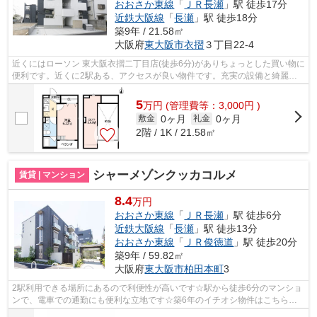
おおさか東線
「
ＪＲ長瀬
」駅 徒歩17分
近鉄大阪線
「
長瀬
」駅 徒歩18分
築9年 / 21.58㎡
大阪府
東大阪市
衣摺
３丁目22-4
近くにはローソン 東大阪衣摺二丁目店(徒歩6分)がありちょっとした買い物に
便利です。近くに2駅ある、アクセスが良い物件です。充実の設備と綺麗な
室内を兼ね備えた、2017年築の物件で...
5
万
円
(管理費等：3,000円 )
0ヶ月
0ヶ月
敷金
礼金
2階 / 1K / 21.58㎡
シャーメゾンクッカコルメ
賃貸 | マンション
8.4
万円
おおさか東線
「
ＪＲ長瀬
」駅 徒歩6分
近鉄大阪線
「
長瀬
」駅 徒歩13分
おおさか東線
「
ＪＲ俊徳道
」駅 徒歩20分
築9年 / 59.82㎡
大阪府
東大阪市
柏田本町
3
2駅利用できる場所にあるので利便性が高いです☆駅から徒歩6分のマンショ
ンで、電車での通勤にも便利な立地です☆築6年のイチオシ物件はこちらで
す☆こちらの物件はマンションです☆より詳...