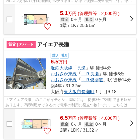
辺に2つあるので行動範囲が広がります。駅まで徒歩11分の物件です。令和4
年築の物件です。多種多様な物件を取り...
5.1
万
円
(管理費等：2,000円 )
0ヶ月
0ヶ月
敷金
礼金
1階 / 1K / 25.51㎡
アイエア長瀬
賃貸 | アパート
敷0
礼0
6.5
万円
近鉄大阪線
「
長瀬
」駅 徒歩4分
おおさか東線
「
ＪＲ長瀬
」駅 徒歩8分
おおさか東線
「
ＪＲ俊徳道
」駅 徒歩14分
築4年 / 31.32㎡
大阪府
東大阪市
長瀬町
１丁目9-18
「アイエア長瀬」のここがイチオシ。周辺には、徒歩3分で利用できる駅が
あります。2駅利用ができるので電車の利用に役立つ物件です。こちらは初
期費用をカードでお支払いいただける物...
6.5
万
円
(管理費等：4,000円 )
0ヶ月
0ヶ月
敷金
礼金
2階 / 1DK / 31.32㎡