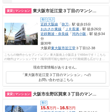
東大阪市近江堂３丁目のマンション
賃貸 | マンション
敷0
礼0
近鉄大阪線
「
弥刀
」駅 徒歩15分
おおさか東線
「
ＪＲ長瀬
」駅 徒歩26分
近鉄難波・奈良線
「
河内小阪
」駅 徒歩34
分
築30年
大阪府
東大阪市
近江堂
３丁目12-38
こちらの物件からセブンイレブン 東大阪南上小阪店まで466mです！こちら
の物件はマンションです！2駅利用可能な物件なので行動範囲も広がりま
す！駅まで徒歩15分と、立地が魅力的な物...
現在空室情報がありません。
「東大阪市近江堂３丁目のマンション」への
お問い合わせはこちら
大阪市生野区巽東３丁目のマンション
賃貸 | マンション
敷0
15.5
16.5
万円～
万円