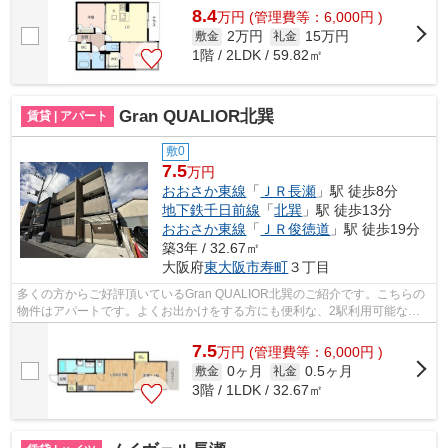
8.4
万
円
(管理費等：6,000円 )
2万円
15万円
敷金
礼金
1階 / 2LDK / 59.82㎡
Gran QUALIOR北巽
賃貸 | アパート
敷0
7.5
万円
おおさか東線
「
ＪＲ長瀬
」駅 徒歩8分
地下鉄千日前線
「
北巽
」駅 徒歩13分
おおさか東線
「
ＪＲ俊徳道
」駅 徒歩19分
築3年 / 32.67㎡
大阪府
東大阪市
寿町
３丁目
多くの方からご好評頂いているGran QUALIOR北巽のご紹介です。こちらの
物件はアパートです。よくお出かけをする方にも便利な、2駅利用可能な物
件です。駅から徒歩8分に立地する物件で...
7.5
万
円
(管理費等：6,000円 )
0ヶ月
0.5ヶ月
敷金
礼金
3階 / 1LDK / 32.67㎡