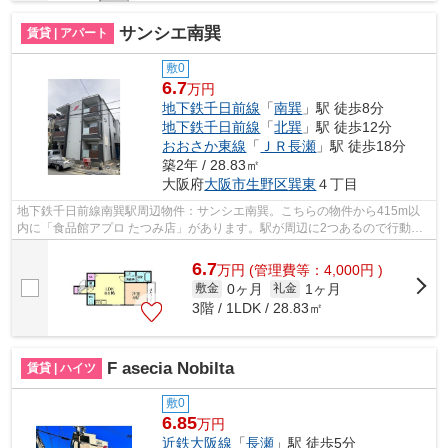
サンシエ南巽
賃貸 | アパート
敷0
6.7
万円
地下鉄千日前線
「
南巽
」駅 徒歩8分
地下鉄千日前線
「
北巽
」駅 徒歩12分
おおさか東線
「
ＪＲ長瀬
」駅 徒歩18分
築2年 / 28.83㎡
大阪府
大阪市生野区
巽東
４丁目
地下鉄千日前線南巽駅周辺物件：サンシエ南巽。こちらの物件から415m以
内に「食品館アプロ たつみ店」があります。駅が周辺に2つあるので行動範
囲が広がります。こちらの物件では初期...
6.7
万
円
(管理費等：4,000円 )
0ヶ月
1ヶ月
敷金
礼金
3階 / 1LDK / 28.83㎡
F asecia Nobilta
賃貸 | ハイツ
敷0
6.85
万円
近鉄大阪線
「
長瀬
」駅 徒歩5分