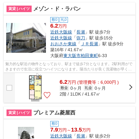
メゾン・ド・ラパン
賃貸 | ハイツ
敷0
礼0
6.2
万円
近鉄大阪線
「
長瀬
」駅 徒歩7分
近鉄大阪線
「
弥刀
」駅 徒歩15分
おおさか東線
「
ＪＲ長瀬
」駅 徒歩9分
築16年 / 41.67㎡
大阪府
東大阪市
柏田東町
6-33
魅力的な駅近の物件となっており、駅まで徒歩7分となります。2駅利用がで
きますので生活に役立つハイツになります。陽当たりが良く洗濯物が早く乾
くので、家族の多いファミリーの方に...
6.2
万
円
(管理費等：6,000円 )
0ヶ月
0ヶ月
敷金
礼金
2階 / 1LDK / 41.67㎡
プレミアム菱屋西
賃貸 | ハイツ
敷0
7.9
13.5
万円～
万円
近鉄大阪線
「
長瀬
」駅 徒歩2分