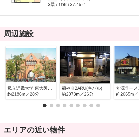
2階
27.45㎡
1DK
周辺施設
私立近畿大学 東大阪キャンパス
麺やKIBARU(キバル)
丸源ラーメ
約2186m／28分
約2073m／26分
約2665m／
エリアの近い物件