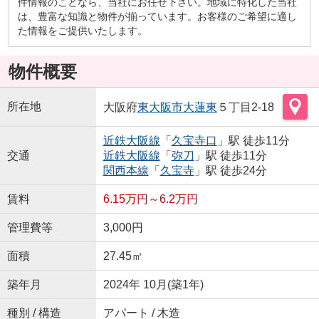
件情報のことなら、当社にお任せ下さい。地域に特化した当社
は、豊富な知識と物件が揃っています。お客様のご希望に適し
た情報をご提供いたします。
物件概要
所在地
大阪府
東大阪市
大蓮東
５丁目2-18
近鉄大阪線
「
久宝寺口
」駅 徒歩11分
交通
近鉄大阪線
「
弥刀
」駅 徒歩11分
関西本線
「
久宝寺
」駅 徒歩24分
賃料
6.15万円～6.2万円
管理費等
3,000円
面積
27.45㎡
築年月
2024年 10月(築1年)
種別 / 構造
アパート / 木造