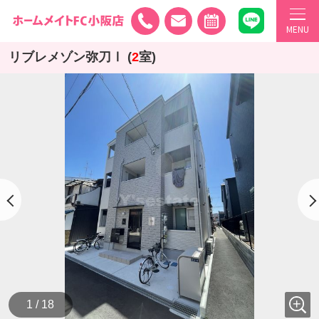
MENU
リブレメゾン弥刀Ⅰ (
2
室)
1 / 18