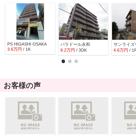
PS HIGASHI OSAKA
パラドール永和
サンライズ
3.6
万
円
/ 1K
8.2
万
円
/ 3DK
4.6
万
円
/ 1
お客様の声