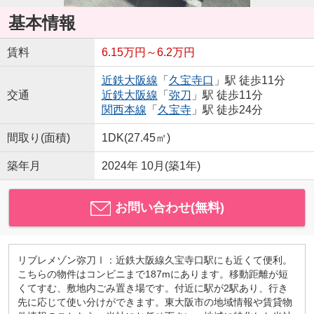
基本情報
賃料
6.15万円～6.2万円
近鉄大阪線
「
久宝寺口
」駅 徒歩11分
交通
近鉄大阪線
「
弥刀
」駅 徒歩11分
関西本線
「
久宝寺
」駅 徒歩24分
間取り(面積)
1DK(27.45㎡)
築年月
2024年 10月(築1年)
お問い合わせ(無料)
リブレメゾン弥刀Ⅰ：近鉄大阪線久宝寺口駅にも近くて便利。
こちらの物件はコンビニまで187mにあります。移動距離が短
くてすむ、敷地内ごみ置き場です。付近に駅が2駅あり、行き
先に応じて使い分けができます。東大阪市の地域情報や賃貸物