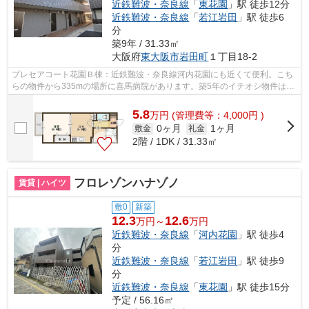
近鉄難波・奈良線
「
東花園
」駅 徒歩12分
近鉄難波・奈良線
「
若江岩田
」駅 徒歩6
分
築9年 / 31.33㎡
大阪府
東大阪市
岩田町
１丁目18-2
プレセアコート花園Ｂ棟：近鉄難波・奈良線河内花園にも近くて便利。こち
らの物件から335mの場所に喜馬病院があります。築5年のイチオシ物件はこ
ちらです。ご利用可能な駅が2つあり、...
5.8
万
円
(管理費等：4,000円 )
0ヶ月
1ヶ月
敷金
礼金
2階 / 1DK / 31.33㎡
フロレゾンハナゾノ
賃貸 | ハイツ
敷0
新築
12.3
12.6
万円～
万円
近鉄難波・奈良線
「
河内花園
」駅 徒歩4
分
近鉄難波・奈良線
「
若江岩田
」駅 徒歩9
分
近鉄難波・奈良線
「
東花園
」駅 徒歩15分
予定 / 56.16㎡