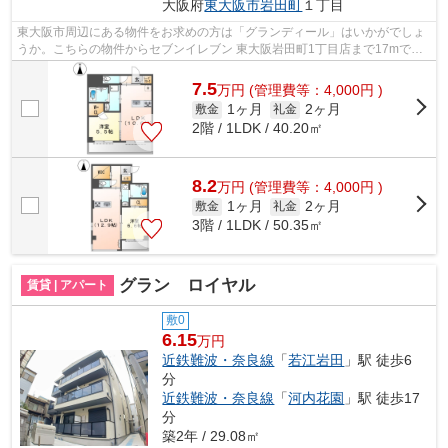
大阪府
東大阪市
岩田町
１丁目
東大阪市周辺にある物件をお求めの方は「グランディール」はいかがでしょ
うか。こちらの物件からセブンイレブン 東大阪岩田町1丁目店まで17mで
す。周辺には、徒歩4分で利用できる駅が...
7.5
万
円
(管理費等：4,000円 )
1ヶ月
2ヶ月
敷金
礼金
2階 / 1LDK / 40.20㎡
8.2
万
円
(管理費等：4,000円 )
1ヶ月
2ヶ月
敷金
礼金
3階 / 1LDK / 50.35㎡
グラン ロイヤル
賃貸 | アパート
敷0
6.15
万円
近鉄難波・奈良線
「
若江岩田
」駅 徒歩6
分
近鉄難波・奈良線
「
河内花園
」駅 徒歩17
分
築2年 / 29.08㎡