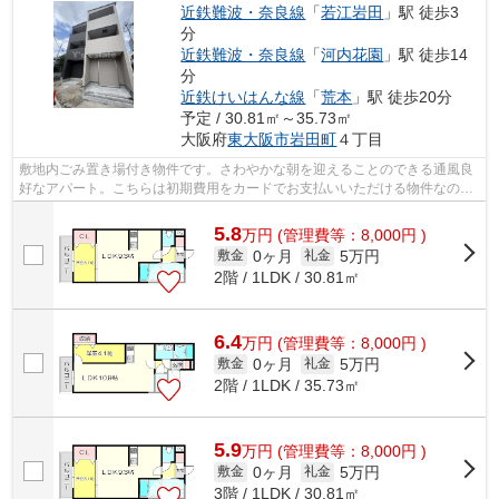
近鉄難波・奈良線
「
若江岩田
」駅 徒歩3
分
近鉄難波・奈良線
「
河内花園
」駅 徒歩14
分
近鉄けいはんな線
「
荒本
」駅 徒歩20分
予定 / 30.81㎡～35.73㎡
大阪府
東大阪市
岩田町
４丁目
敷地内ごみ置き場付き物件です。さわやかな朝を迎えることのできる通風良
好なアパート。こちらは初期費用をカードでお支払いいただける物件なの
で、支払い手続きの手間が省けます。魅...
5.8
万
円
(管理費等：8,000円 )
0ヶ月
5万円
敷金
礼金
2階 / 1LDK / 30.81㎡
6.4
万
円
(管理費等：8,000円 )
0ヶ月
5万円
敷金
礼金
2階 / 1LDK / 35.73㎡
5.9
万
円
(管理費等：8,000円 )
0ヶ月
5万円
敷金
礼金
3階 / 1LDK / 30.81㎡