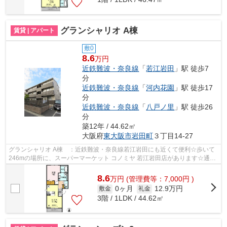
グランシャリオ A棟
賃貸 | アパート
敷0
8.6
万円
近鉄難波・奈良線
「
若江岩田
」駅 徒歩7
分
近鉄難波・奈良線
「
河内花園
」駅 徒歩17
分
近鉄難波・奈良線
「
八戸ノ里
」駅 徒歩26
分
築12年 / 44.62㎡
大阪府
東大阪市
岩田町
３丁目14-27
グランシャリオ A棟 ：近鉄難波・奈良線若江岩田にも近くて便利☆歩いて
246mの場所に、スーパーマーケット コノミヤ 若江岩田店があります☆通風
システムが整った換気がしやすい物件で...
8.6
万
円
(管理費等：7,000円 )
0ヶ月
12.9万円
敷金
礼金
3階 / 1LDK / 44.62㎡