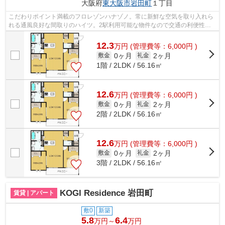
大阪府
東大阪市
岩田町
１丁目
こだわりポイント満載のフロレゾンハナゾノ。常に新鮮な空気を取り入れら
れる通風良好な間取りのハイツ。2駅利用可能な物件なので交通の利便性が
良いのが魅力です。クレジットカードで...
12.3
万
円
(管理費等：6,000円 )
0ヶ月
2ヶ月
敷金
礼金
1階 / 2LDK / 56.16㎡
12.6
万
円
(管理費等：6,000円 )
0ヶ月
2ヶ月
敷金
礼金
2階 / 2LDK / 56.16㎡
12.6
万
円
(管理費等：6,000円 )
0ヶ月
2ヶ月
敷金
礼金
3階 / 2LDK / 56.16㎡
KOGI Residence 岩田町
賃貸 | アパート
敷0
新築
5.8
6.4
万円～
万円