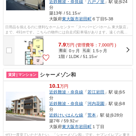
近鉄難波・奈良線
「
八戸ノ里
」駅 徒歩24
分
築13年 / 51.15㎡
大阪府
東大阪市
岩田町
６丁目5-38
日用品を揃えるのに便利なホームセンター「スーパービバホーム 東大阪店」
まで、491mです。こちらの物件には自走式駐車場があります。遠くの風景
を見つめることは視力回復にも繋がりま...
7.9
万
円
(管理費等：7,000円 )
0ヶ月
1.5ヶ月
敷金
礼金
1階 / 1LDK / 51.15㎡
シャーメゾン和
賃貸 | マンション
10.1
万円
近鉄難波・奈良線
「
若江岩田
」駅 徒歩5
分
近鉄難波・奈良線
「
河内花園
」駅 徒歩8
分
近鉄けいはんな線
「
荒本
」駅 徒歩28分
築7年 / 59.92㎡
大阪府
東大阪市
岩田町
１丁目
ぜひ一度見ていただきたい、「シャーメゾン和」です。セブンイレブン 東大