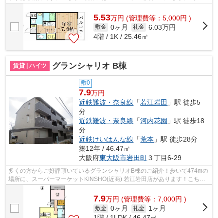
用できる立地となっていて、アクセスが...
5.53
万
円
(管理費等：5,000円 )
0ヶ月
6.03万円
敷金
礼金
4階 / 1K / 25.46㎡
グランシャリオ B棟
賃貸 | ハイツ
敷0
7.9
万円
近鉄難波・奈良線
「
若江岩田
」駅 徒歩5
分
近鉄難波・奈良線
「
河内花園
」駅 徒歩18
分
近鉄けいはんな線
「
荒本
」駅 徒歩28分
築12年 / 46.47㎡
大阪府
東大阪市
岩田町
３丁目6-29
多くの方からご好評頂いているグランシャリオB棟のご紹介！歩いて474mの
場所に、スーパーマーケットKINSHO(近商) 若江岩田店があります！こちら
の2014年築の物件は多くの方からご好評...
7.9
万
円
(管理費等：7,000円 )
0ヶ月
1ヶ月
敷金
礼金
1階 / 1LDK / 46.47㎡