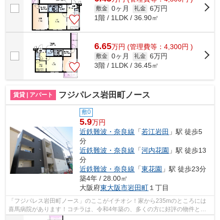
0ヶ月
6万円
敷金
礼金
1階 / 1LDK / 36.90㎡
6.65
万
円
(管理費等：4,300円 )
0ヶ月
6万円
敷金
礼金
3階 / 1LDK / 36.45㎡
フジパレス岩田町ノース
賃貸 | アパート
敷0
5.9
万円
近鉄難波・奈良線
「
若江岩田
」駅 徒歩5
分
近鉄難波・奈良線
「
河内花園
」駅 徒歩13
分
近鉄難波・奈良線
「
東花園
」駅 徒歩23分
築4年 / 28.00㎡
大阪府
東大阪市
岩田町
１丁目
「フジパレス岩田町ノース」のここがイチオシ！家から235mのところには
喜馬病院があります！コチラは、令和4年築の、多くの方に好評の物件とな
ります！使い勝手の良いアパートでイチオ...