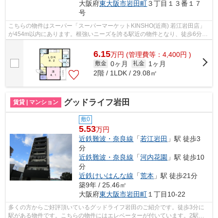
大阪府
東大阪市
岩田町
３丁目１３番１７
号
こちらの物件はスーパー「スーパーマーケットKINSHO(近商) 若江岩田店」
が454m以内にあります。根強いニーズを誇る駅近の物件となり、徒歩6分に
駅があります。お客様からのお問い合わ...
6.15
万
円
(管理費等：4,400円 )
0ヶ月
1ヶ月
敷金
礼金
2階 / 1LDK / 29.08㎡
グッドライフ岩田
賃貸 | マンション
敷0
5.53
万円
近鉄難波・奈良線
「
若江岩田
」駅 徒歩3
分
近鉄難波・奈良線
「
河内花園
」駅 徒歩10
分
近鉄けいはんな線
「
荒本
」駅 徒歩21分
築9年 / 25.46㎡
大阪府
東大阪市
岩田町
１丁目10-22
多くの方からご好評頂いているグッドライフ岩田のご紹介です。徒歩3分に
駅がある物件です。こちらの物件にはエレベーターが付いています。2駅利