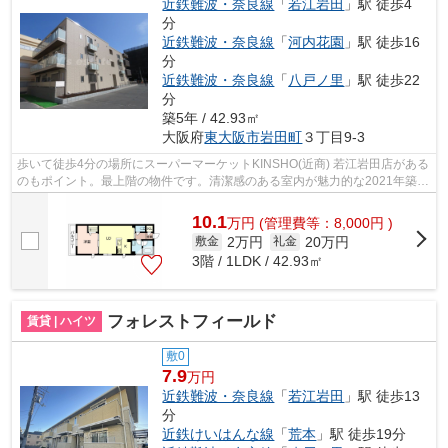
近鉄難波・奈良線
「
若江岩田
」駅 徒歩4
分
近鉄難波・奈良線
「
河内花園
」駅 徒歩16
分
近鉄難波・奈良線
「
八戸ノ里
」駅 徒歩22
分
築5年 / 42.93㎡
大阪府
東大阪市
岩田町
３丁目9-3
歩いて徒歩4分の場所にスーパーマーケットKINSHO(近商) 若江岩田店がある
のもポイント。最上階の物件です。清潔感のある室内が魅力的な2021年築の
物件となっており、一押しです。駅ま...
10.1
万
円
(管理費等：8,000円 )
2万円
20万円
敷金
礼金
3階 / 1LDK / 42.93㎡
フォレストフィールド
賃貸 | ハイツ
敷0
7.9
万円
近鉄難波・奈良線
「
若江岩田
」駅 徒歩13
分
近鉄けいはんな線
「
荒本
」駅 徒歩19分