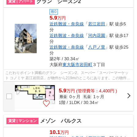
グラン シーズン2
賃貸 | アパート
敷0
5.9
万円
近鉄難波・奈良線
「
若江岩田
」駅 徒歩5
分
近鉄難波・奈良線
「
河内花園
」駅 徒歩17
分
近鉄難波・奈良線
「
八戸ノ里
」駅 徒歩25
分
築2年 / 30.34㎡
大阪府
東大阪市
岩田町
３丁目
こだわりポイント満載のグラン シーズン2。スーパー「スーパーマーケッ
ト コノミヤ 若江岩田店」が物件から219mのところにあります。この物件は
内観も綺麗で設備も充実した、令和6年...
5.9
万
円
(管理費等：4,400円 )
0ヶ月
1ヶ月
敷金
礼金
1階 / 1LDK / 30.34㎡
メゾン パルクス
賃貸 | マンション
10.1
万円