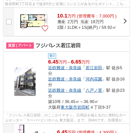
阪岩田町1丁目店まで徒歩5分と近場にコンビニがあるのもポイント。こちら
の物件には自走式駐車場があります。...
10.1
万
円
(管理費等：7,000円 )
2万円
18万円
敷金
礼金
1階 / 1LDK＋1S(納戸) / 59.92㎡
フジパレス若江岩田
賃貸 | アパート
敷0
6.45
6.65
万円～
万円
近鉄難波・奈良線
「
若江岩田
」駅 徒歩5
分
近鉄難波・奈良線
「
河内花園
」駅 徒歩16
分
近鉄難波・奈良線
「
八戸ノ里
」駅 徒歩23
分
築10年 / 36.45㎡～36.90㎡
大阪府
東大阪市
岩田町
４丁目9-37
「フジパレス若江岩田」のここがイチオシ。日用品を揃えるのに便利なホー
ムセンター「スーパービバホーム 東大阪店」まで、364mです。住環境がよ
く通風良好で日も入るアパートをご提供...
6.45
万
円
(管理費等：4,300円 )