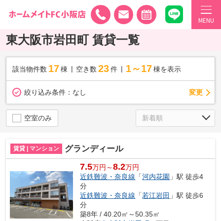
MENU
東大阪市岩田町 賃貸一覧
17
23
1～17
該当物件数
棟
空き数
件
棟を表示
変更
絞り込み条件：
なし
空室のみ
グランディール
賃貸 | マンション
7.5
8.2
万円～
万円
近鉄難波・奈良線
「
河内花園
」駅 徒歩4
分
近鉄難波・奈良線
「
若江岩田
」駅 徒歩6
分
築8年 / 40.20㎡～50.35㎡