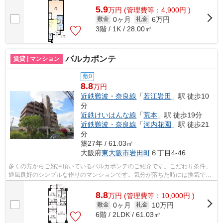
5.9
万
円
(管理費等：4,900円 )
0ヶ月
6万円
敷金
礼金
3階 / 1K / 28.00㎡
バルカポンテ
賃貸 | マンション
敷0
8.8
万円
近鉄難波・奈良線
「
若江岩田
」駅 徒歩10
分
近鉄けいはんな線
「
荒本
」駅 徒歩19分
近鉄難波・奈良線
「
河内花園
」駅 徒歩21
分
築27年 / 61.03㎡
大阪府
東大阪市
岩田町
６丁目4-46
多くの方からご好評頂いているバルカポンテのご紹介です。こだわり条件、
通風良好のシンプルな作りのマンションです。気分が落ちた時には換気でリ
フレッシュしましょう。周辺に駅が二...
8.8
万
円
(管理費等：10,000円 )
0ヶ月
10万円
敷金
礼金
6階 / 2LDK / 61.03㎡