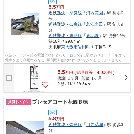
敷0
5.5
万円
近鉄難波・奈良線
「
河内花園
」駅 徒歩6
分
近鉄難波・奈良線
「
若江岩田
」駅 徒歩9
分
近鉄難波・奈良線
「
東花園
」駅 徒歩14分
築15年 / 29.84㎡
大阪府
東大阪市
岩田町
１丁目5-15
根強いニーズを誇る駅近の物件となり、徒歩6分に駅があります！日頃から
電車をよく利用するなら2駅利用可能な物件はいかがでしょうか！こちらは
初期費用をカードでお支払いいただける...
5.5
万
円
(管理費等：4,000円 )
0ヶ月
1ヶ月
敷金
礼金
2階 / 1K / 29.84㎡
プレセアコート花園Ｂ棟
賃貸 | ハイツ
敷0
5.8
万円
近鉄難波・奈良線
「
河内花園
」駅 徒歩3
分