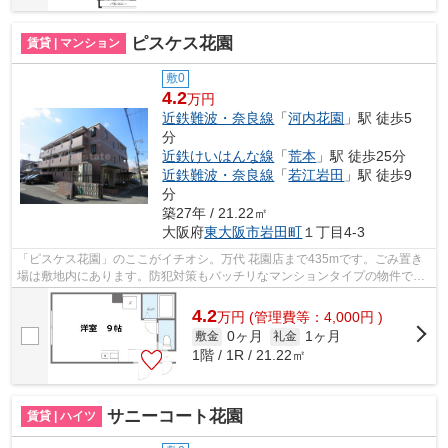
ピスケス花園
賃貸 | マンション
敷0
4.2
万円
近鉄難波・奈良線
「
河内花園
」駅 徒歩5
分
近鉄けいはんな線
「
荒本
」駅 徒歩25分
近鉄難波・奈良線
「
若江岩田
」駅 徒歩9
分
築27年 / 21.22㎡
大阪府
東大阪市
岩田町
１丁目4-3
「ピスケス花園」のここがイチオシ。万代 花園店まで435mです。ごみ置き
場は敷地内にあります。防犯対策もバッチリなマンションタイプの物件で
す。Y’ｓエステートでは近鉄難波・奈良線...
4.2
万
円
(管理費等：4,000円 )
0ヶ月
1ヶ月
敷金
礼金
1階 / 1R / 21.22㎡
サニーコート花園
賃貸 | ハイツ