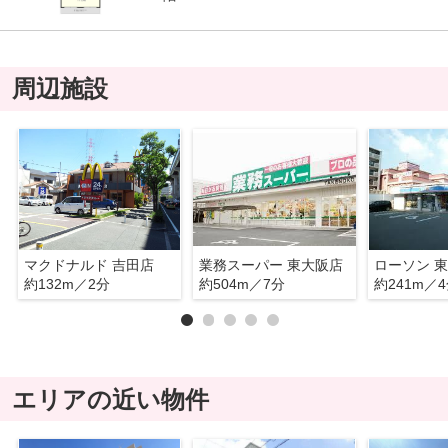
周辺施設
マクドナルド 吉田店
業務スーパー 東大阪店
約132m／2分
約504m／7分
約241m／
エリアの近い物件