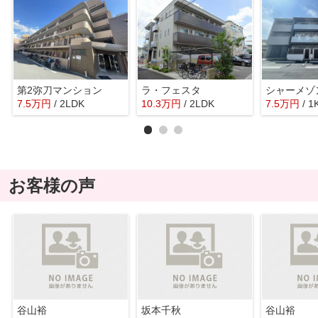
第2弥刀マンション
ラ・フェスタ
7.5
万
円
/ 2LDK
10.3
万
円
/ 2LDK
7.5
万
円
/ 1
お客様の声
谷山裕
坂本千秋
谷山裕