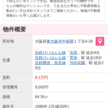
で抑えたいポイントですね。眺望良好なエリアの物件です。こ
ちらの物件はマンションです。できるだけ早めに不動産情報を
集めたい方は当社スタッフまでご連絡ください。地域の不動産
情報をいち早くお届けします。
物件概要
所在地
大阪府
東大阪市
中新開
１丁目4-28
近鉄けいはんな線
「
吉田
」駅 徒歩8分
近鉄けいはんな線
「
荒本
」駅 徒歩18分
交通
近鉄難波・奈良線
「
河内花園
」駅 徒歩2
9分
賃料
8.1万円
管理費等
9,000円
面積
64.36㎡
築年月
1996年 2月(築30年)