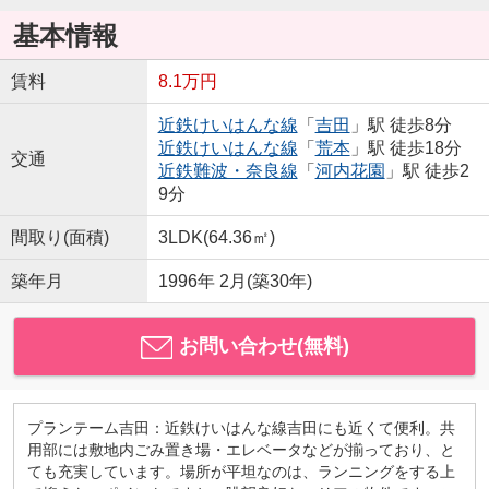
基本情報
賃料
8.1万円
近鉄けいはんな線
「
吉田
」駅 徒歩8分
近鉄けいはんな線
「
荒本
」駅 徒歩18分
交通
近鉄難波・奈良線
「
河内花園
」駅 徒歩2
9分
間取り(面積)
3LDK(64.36㎡)
築年月
1996年 2月(築30年)
お問い合わせ(無料)
プランテーム吉田：近鉄けいはんな線吉田にも近くて便利。共
用部には敷地内ごみ置き場・エレベータなどが揃っており、と
ても充実しています。場所が平坦なのは、ランニングをする上