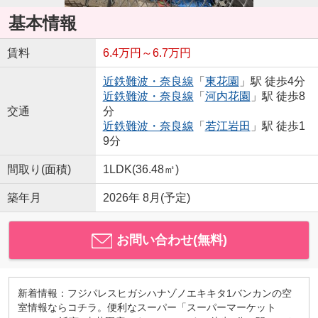
基本情報
賃料
6.4万円～6.7万円
近鉄難波・奈良線
「
東花園
」駅 徒歩4分
近鉄難波・奈良線
「
河内花園
」駅 徒歩8
交通
分
近鉄難波・奈良線
「
若江岩田
」駅 徒歩1
9分
間取り(面積)
1LDK(36.48㎡)
築年月
2026年 8月(予定)
お問い合わせ(無料)
新着情報：フジパレスヒガシハナゾノエキキタ1バンカンの空
室情報ならコチラ。便利なスーパー「スーパーマーケット