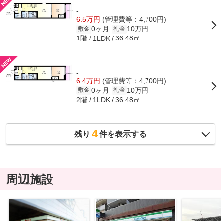
-
6.5万円
(管理費等：4,700円)
0ヶ月
10万円
敷金
礼金
1階
36.48㎡
1LDK
-
6.4万円
(管理費等：4,700円)
0ヶ月
10万円
敷金
礼金
2階
36.48㎡
1LDK
4
残り
件を表示する
周辺施設