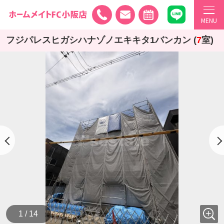
MENU
フジパレスヒガシハナゾノエキキタ1バンカン (
7
室)
1 / 14