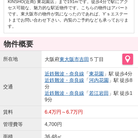
KINSHO(近商) 東花園店」まで191mです。徒歩4分で駅にアク
セス可能な、魅力的な駅近物件です。こちらの物件はアパート
です。東大阪市の物件が気になったのであれば、Y’ｓエステー
トまでお問い合わせ下さい。内覧のご予約なども承っておりま
す。
物件概要
所在地
大阪府
東大阪市
吉田
５丁目
近鉄難波・奈良線
「
東花園
」駅 徒歩4分
近鉄難波・奈良線
「
河内花園
」駅 徒歩8
交通
分
近鉄難波・奈良線
「
若江岩田
」駅 徒歩1
9分
賃料
6.4万円～6.7万円
管理費等
4,700円
面積
36.48㎡