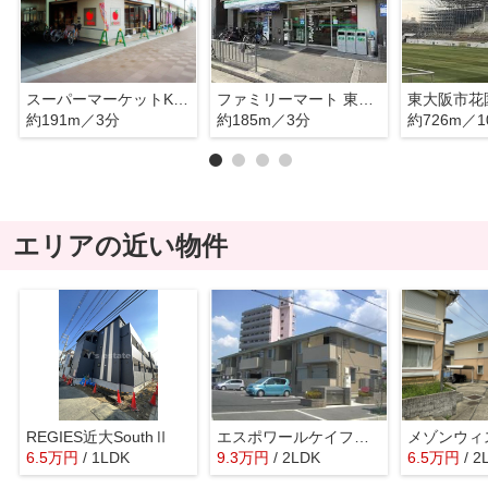
スーパーマーケットKINSHO(近商) 東花園店
ファミリーマート 東花園駅前店
約191m／3分
約185m／3分
約726m／1
エリアの近い物件
REGIES近大SouthⅡ
エスポワールケイフォー
メゾンウィ
6.5
万
円
/ 1LDK
9.3
万
円
/ 2LDK
6.5
万
円
/ 2