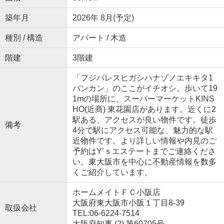
築年月
2026年 8月(予定)
種別 / 構造
アパート / 木造
階建
3階建
「フジパレスヒガシハナゾノエキキタ1
バンカン」のここがイチオシ。歩いて19
1mの場所に、スーパーマーケットKINS
HO(近商) 東花園店があります。近くに2
駅ある、アクセスが良い物件です。徒歩
備考
4分で駅にアクセス可能な、魅力的な駅
近物件です。より詳しい情報や内見のご
予約はY’ｓエステートまでご連絡くださ
い。東大阪市を中心に不動産情報を数多
くご紹介しています。
ホームメイトＦＣ小阪店
大阪府東大阪市小阪１丁目8-39
取扱会社
TEL:06-6224-7514
大阪府知事 (2) 第60705号