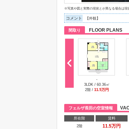
※写真や図と実際の現状とが異なる場合は現
コメント
【外観】
FLOOR PLANS
間取り
-
3LDK / 60.36㎡
2階 /
11.5万円
VA
フェルザ長田の空室情報
所在階
賃料
11.5万円
2階