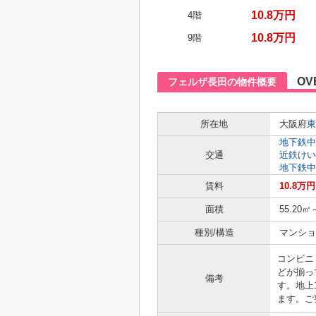
10.8万円
4階
10.8万円
9階
OV
フェルザ長田の物件概要
所在地
大阪府
東
地下鉄中
交通
近鉄けい
地下鉄中
賃料
10.8万
面積
55.20㎡
種別/構造
マンショ
コンビニ
どが揃っ
備考
す。地上
ます。ご