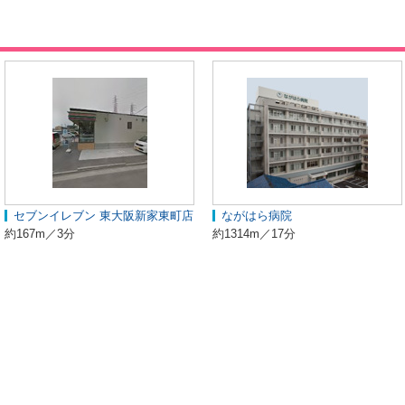
セブンイレブン 東大阪新家東町店
ながはら病院
約167m／3分
約1314m／17分