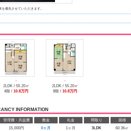
状を優先させていただきます。
-
-
2LDK / 55.20㎡
2LDK / 55.20㎡
4階 /
10.8万円
9階 /
10.8万円
CANCY INFORMATION
管理費・共益費
敷金
礼金
間取り
面積
15,000円
0ヶ月
1ヶ月
3LDK
60.36㎡