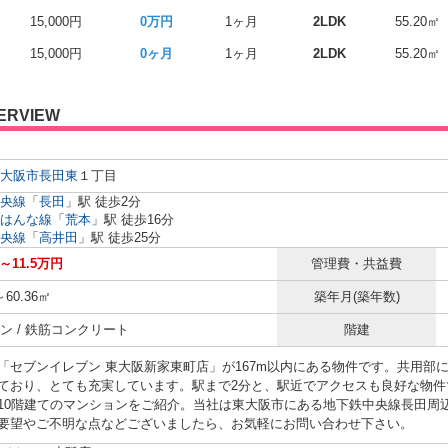
15,000円
0万円
1ヶ月
2LDK
55.20㎡
15,000円
0ヶ月
1ヶ月
2LDK
55.20㎡
ERVIEW
大阪市
長田東
１丁目
央線
「
長田
」駅 徒歩2分
はんな線
「
荒本
」駅 徒歩16分
央線
「
高井田
」駅 徒歩25分
円～11.5万円
管理費・共益費
～60.36㎡
築年月(築年数)
ン / 鉄筋コンクリート
階建
「セブンイレブン 東大阪新家東町店」が167m以内にある物件です。共用部
ており、とても充実しています。駅まで2分と、駅近でアクセスも良好な物件
10階建てのマンションをご紹介。当社は東大阪市にある地下鉄中央線長田周
要望やご不明な点などございましたら、お気軽にお問い合わせ下さい。