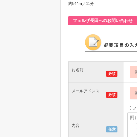
約844m／11分
フェルザ長田へのお問い合わせ
お名前
必須
メールアドレス
必須
【 
内容
任意