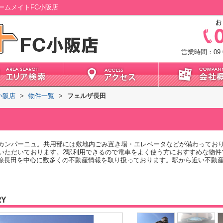
ームメイトFC小阪店
営業時間：09:0
小阪店
>
物件一覧
>
フェルザ長田
カンパーニュ。共用部には敷地内ごみ置き場・エレベータなどが備わっており
いただいております。2駅利用できるので電車をよく使う方におすすめな物件
央線長田を中心に数多くの不動産情報を取り扱っております。駅から近い不動産
RY