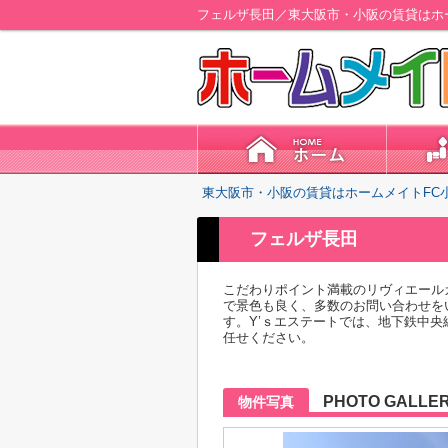
フェルザ長田／東大阪市・小阪の賃貸はホ
東大阪市・小阪の賃貸はホームメイトFC
フェルザ長田
こだわりポイント満載のリヴィエール
で景色も良く、多数のお問い合わせを
す。Y’ｓエステートでは、地下鉄中
任せください。
PHOTO GALLE
物件写真