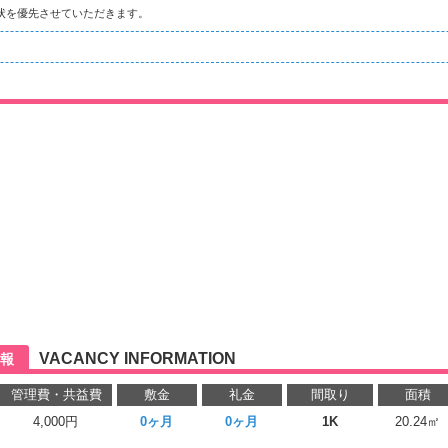
状を優先させていただきます。
VACANCY INFORMATION
報
管理費・共益費
敷金
礼金
間取り
面積
4,000円
0ヶ月
0ヶ月
1K
20.24㎡