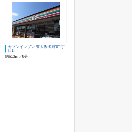
セブンイレブン 東大阪御厨東1丁
目店
約613m／8分