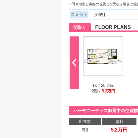
※写真や図と実際の現状とが異なる場合は現
コメント
【外観】
FLOOR PLANS
間取り
-
1K / 20.24㎡
2階 /
5.2万円
ハーモニーテラス御厨中の空室情
所在階
賃料
5.2万円
2階