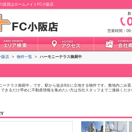
の賃貸はホームメイトFC小阪店
営業時間：09:0
小阪店
>
物件一覧
>
ハーモニーテラス御厨中
ニーテラス御厨中」です。駅から徒歩9分に立地する物件です。敷地内ごみ置
。できるだけ早めに不動産情報を集めたい方は当社スタッフまでご連絡くださ
RY