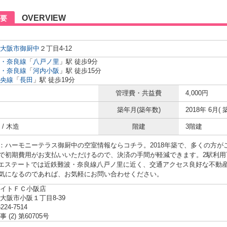
OVERVIEW
要
大阪市
御厨中
２丁目4-12
・奈良線
「
八戸ノ里
」駅 徒歩9分
・奈良線
「
河内小阪
」駅 徒歩15分
央線
「
長田
」駅 徒歩19分
管理費・共益費
4,000円
築年月(築年数)
2018年 6月( 
/ 木造
階建
3階建
：ハーモニーテラス御厨中の空室情報ならコチラ。2018年築で、多くの方
で初期費用がお支払いいただけるので、決済の手間が軽減できます。2駅利用
ｓエステートでは近鉄難波・奈良線八戸ノ里に近く、交通アクセス良好な不動
気になるのであれば、お気軽にお問い合わせください。
イトＦＣ小阪店
大阪市小阪１丁目8-39
6224-7514
 (2) 第60705号