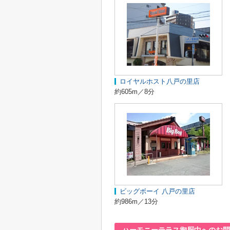
ロイヤルホスト八戸の里店
約605m／8分
ビッグボーイ 八戸の里店
約986m／13分