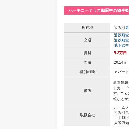
ハーモニーテラス御厨中の物件概
所在地
大阪府
東
近鉄難波
交通
近鉄難波
地下鉄中
賃料
5.2万円
面積
20.24㎡
種別/構造
アパート 
新着情報
トカード
備考
す。Y’
報などが
ホームメ
大阪府東
取扱会社
TEL:06-
大阪府知事