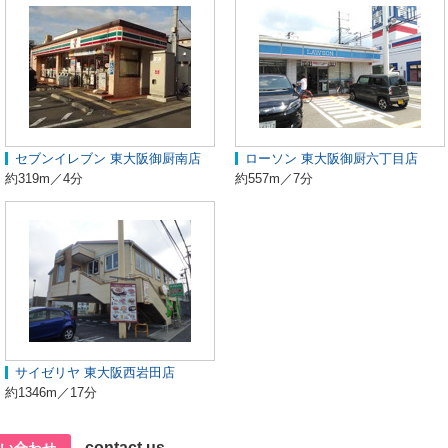
セブンイレブン 東大阪御厨南店
ローソン 東大阪御厨六丁目店
約319m／4分
約557m／7分
サイゼリヤ 東大阪西岩田店
約1346m／17分
contact us