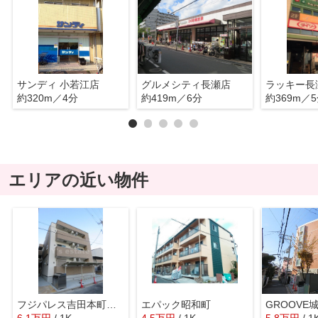
サンディ 小若江店
グルメシティ長瀬店
ラッキー長
約320m／4分
約419m／6分
約369m／
エリアの近い物件
フジパレス吉田本町Ⅲ番館
エパック昭和町
GROOVE
6.1
万
円
/ 1K
4.5
万
円
/ 1K
5.8
万
円
/ 1