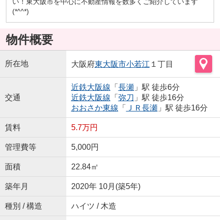
い！東大阪市を中心に不動産情報を数多くご紹介しています
(*^^*)
物件概要
所在地
大阪府
東大阪市
小若江
１丁目
近鉄大阪線
「
長瀬
」駅 徒歩6分
交通
近鉄大阪線
「
弥刀
」駅 徒歩16分
おおさか東線
「
ＪＲ長瀬
」駅 徒歩16分
賃料
5.7万円
管理費等
5,000円
面積
22.84㎡
築年月
2020年 10月(築5年)
種別 / 構造
ハイツ / 木造