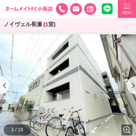
MENU
ノイヴェル長瀬 (
1
室)
1 / 19