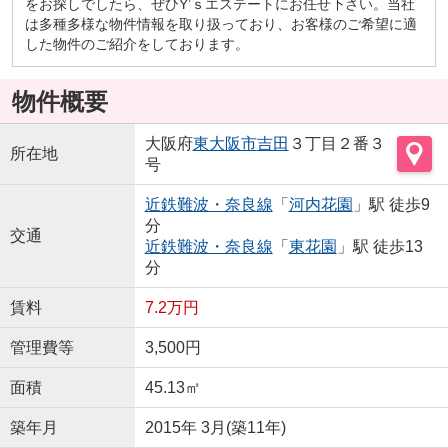
をお探しでしたら、ぜひY’ｓエステートにお任せ下さい。当社
は多種多様な物件情報を取り扱っており、お客様のご希望に適
した物件のご紹介をしております。
物件概要
大阪府
東大阪市
吉田
３丁目２番３
所在地
号
近鉄難波・奈良線
「
河内花園
」駅 徒歩9
分
交通
近鉄難波・奈良線
「
東花園
」駅 徒歩13
分
賃料
7.2万円
管理費等
3,500円
面積
45.13㎡
築年月
2015年 3月(築11年)