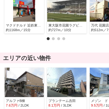
マクドナルド 近鉄東花園駅前店
東大阪市花園ラグビー場
万代 花園店
約1168m／15分
約727m／10分
約512m／
エリアの近い物件
アルファB棟
プランテーム吉田
メゾン ド
7.6
万
円
/ 2LDK
8.1
万
円
/ 3LDK
9.5
万
円
/ 1