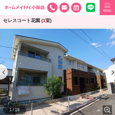
MENU
セレスコート花園 (
1
室)
1 / 19