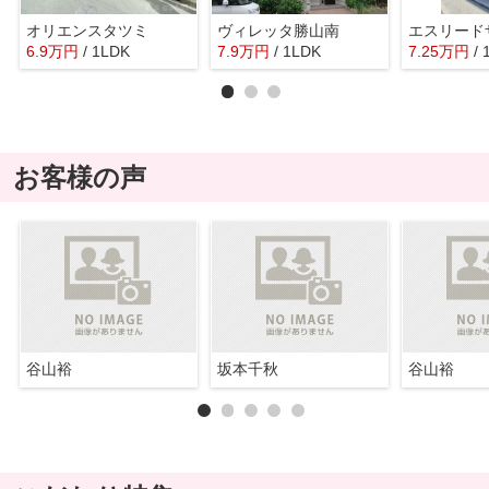
オリエンスタツミ
ヴィレッタ勝山南
6.9
万
円
/ 1LDK
7.9
万
円
/ 1LDK
7.25
万
円
/ 
お客様の声
谷山裕
坂本千秋
谷山裕