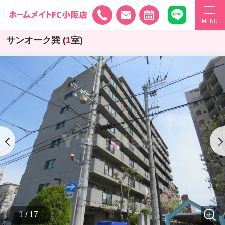
MENU
サンオーク巽 (
1
室)
1 / 17