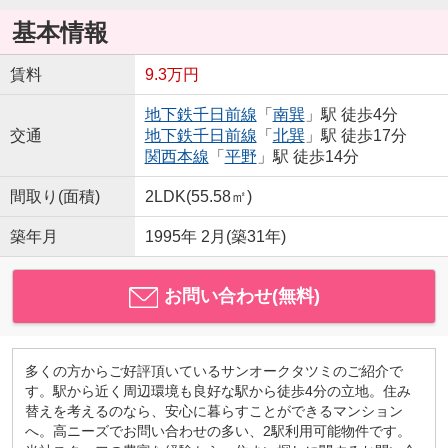
基本情報
賃料
9.3万円
地下鉄千日前線
「
南巽
」駅 徒歩4分
交通
地下鉄千日前線
「
北巽
」駅 徒歩17分
関西本線
「
平野
」駅 徒歩14分
間取り(面積)
2LDK(55.58㎡)
築年月
1995年 2月(築31年)
お問い合わせ(無料)
多くの方からご好評頂いているサンオークタツミのご紹介で
す。駅から近く周辺環境も良好な駅から徒歩4分の立地。住み
替えを考えるのなら、安心に暮らすことができるマンション
へ。高ニーズでお問い合わせの多い、2駅利用可能物件です。