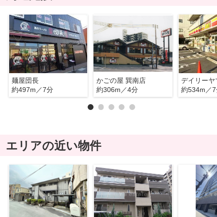
麺屋団長
かごの屋 巽南店
約497m／7分
約306m／4分
約534m／
エリアの近い物件