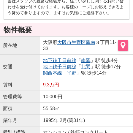
当社スタッフの豊富な経験から、住まい探しに関するお問い合
わせを受け付けております。お客様のニーズにお応えできるよ
う努めて参りますので、まずはお気軽にご連絡下さい。
物件概要
大阪府
大阪市生野区
巽南
３丁目11-
所在地
33
地下鉄千日前線
「
南巽
」駅 徒歩4分
交通
地下鉄千日前線
「
北巽
」駅 徒歩17分
関西本線
「
平野
」駅 徒歩14分
賃料
9.3万円
管理費等
10,000円
面積
55.58㎡
築年月
1995年 2月(築31年)
種別 / 構造
マンション / 鉄筋コンクリート