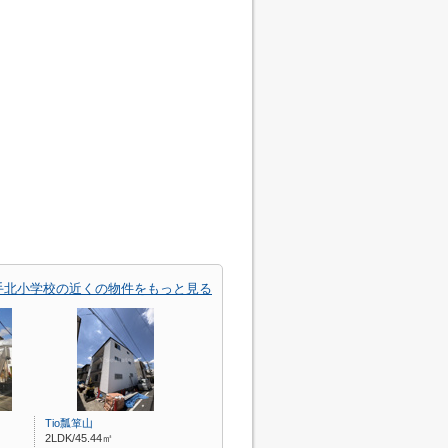
手北小学校の近くの物件をもっと見る
Tio瓢箪山
2LDK/45.44㎡