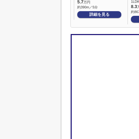
5.7
1LD
万円
8.3
約390m／5分
約86
詳細を見る