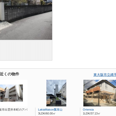
近くの物件
東大阪市立縄
阪市出雲井本町のアパ
LakiaMaison瓢箪山
Ortensia
3LDK/60.00㎡
1LDK/37.13㎡