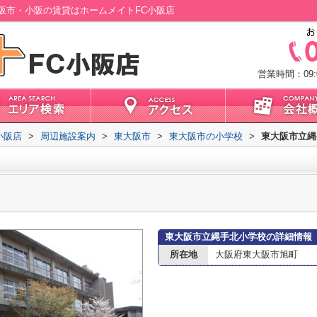
阪市・小阪の賃貸はホームメイトFC小阪店
営業時間：09:0
小阪店
>
周辺施設案内
>
東大阪市
>
東大阪市の小学校
>
東大阪市立縄
東大阪市立縄手北小学校の詳細情報
所在地
大阪府東大阪市旭町