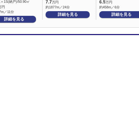
K＋1S(納戸)/50.90㎡
7.7
6.5
万円
万円
万円
約1877m／24分
約458m／6分
7m／11分
詳細を見る
詳細を見る
詳細を見る