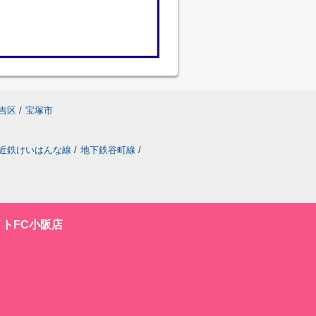
吉区
/
宝塚市
近鉄けいはんな線
/
地下鉄谷町線
/
トFC小阪店