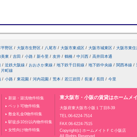
市平野区
/
大阪市生野区
/
八尾市
/
大阪市東成区
/
大阪市城東区
/
大阪市東住
加美東
/
吉田
/
小路
/
新今里
/
友井
/
鶴橋
/
中川西
/
高井田本通
線
/
近鉄大阪線
/
おおさか東線
/
地下鉄千日前線
/
地下鉄中央線
/
関西本線
/
片町線
施
/
小路
/
東花園
/
河内花園
/
荒本
/
若江岩田
/
長瀬
/
長田
/
今里
東大阪市・小阪の賃貸はホームメイ
新築・築浅物件特集
ペット可物件特集
大阪府東大阪市小阪１丁目8-39
敷金礼金0物件特集
TEL:06-6224-7514
駅徒歩10分以内物件特集
FAX:06-6224-7515
女性向け物件特集
Copyright(c) ホームメイトＦＣ小阪店
All Rights Reserved.