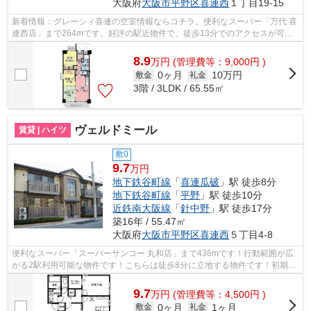
大阪府
大阪市平野区
喜連西
１丁目19-15
新着情報：グレーシィ喜連の空室情報ならコチラ。便利なスーパー「万代 喜
連西店」まで264mです。好評の駅近物件で、徒歩13分でのアクセスが可能
です。陽が当たる物件は湿気も少なく健...
8.9
万
円
(管理費等：9,000円 )
0ヶ月
10万円
敷金
礼金
3階 / 3LDK / 65.55㎡
ヴェルドミール
賃貸 | ハイツ
敷0
9.7
万円
地下鉄谷町線
「
喜連瓜破
」駅 徒歩8分
地下鉄谷町線
「
平野
」駅 徒歩10分
近鉄南大阪線
「
針中野
」駅 徒歩17分
築16年 / 55.47㎡
大阪府
大阪市平野区
喜連西
５丁目4-8
便利なスーパー「スーパーサンコー 丸和店」まで436mです！行動範囲が広
がる2駅利用可能な物件です！こちらは徒歩8分に立地する物件です！初期費
用はカードで決済いただけます！より詳...
9.7
万
円
(管理費等：4,500円 )
0ヶ月
1ヶ月
敷金
礼金