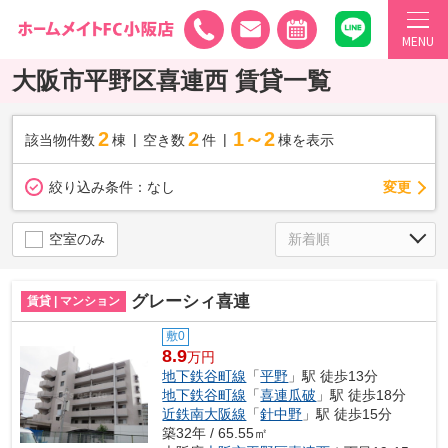
MENU
大阪市平野区喜連西 賃貸一覧
2
2
1～2
該当物件数
棟
空き数
件
棟を表示
変更
絞り込み条件：
なし
空室のみ
グレーシィ喜連
賃貸 | マンション
敷0
8.9
万円
地下鉄谷町線
「
平野
」駅 徒歩13分
地下鉄谷町線
「
喜連瓜破
」駅 徒歩18分
近鉄南大阪線
「
針中野
」駅 徒歩15分
築32年 / 65.55㎡