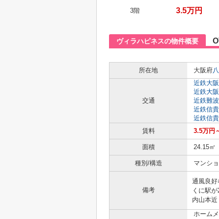
3.5万円
3階
O
ヴィラハピネスの物件概要
所在地
大阪府
八
近鉄大阪
近鉄大阪
交通
近鉄難波
近鉄信貴
近鉄信貴
賃料
3.5万円
面積
24.15㎡
種別/構造
マンショ
通風良好
備考
くに駅が
内山本近
ホームメ