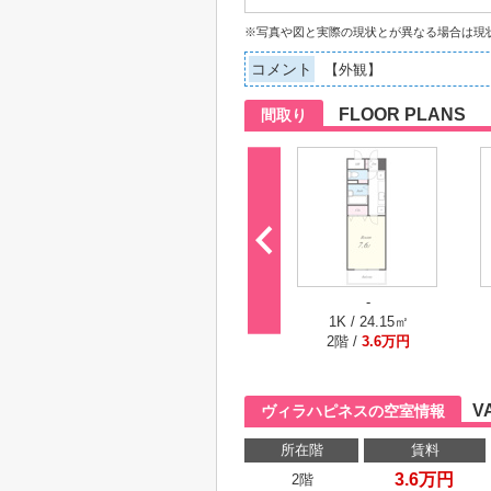
※写真や図と実際の現状とが異なる場合は現
コメント
【外観】
FLOOR PLANS
間取り
-
1K / 24.15㎡
2階 /
3.6万円
V
ヴィラハピネスの空室情報
所在階
賃料
3.6万円
2階