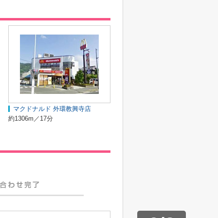
マクドナルド 外環教興寺店
約1306m／17分