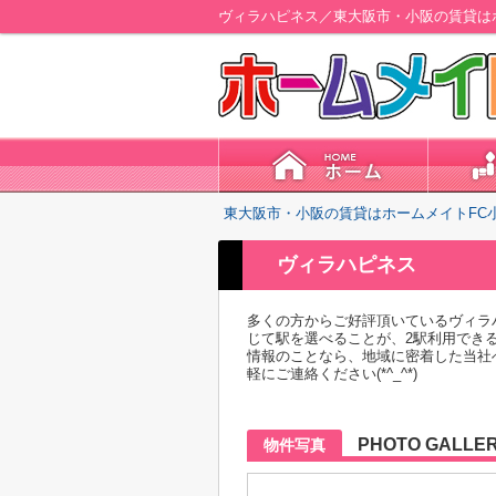
ヴィラハピネス／東大阪市・小阪の賃貸は
東大阪市・小阪の賃貸はホームメイトFC
ヴィラハピネス
多くの方からご好評頂いているヴィラ
じて駅を選べることが、2駅利用でき
情報のことなら、地域に密着した当社
軽にご連絡ください(*^_^*)
PHOTO GALLE
物件写真