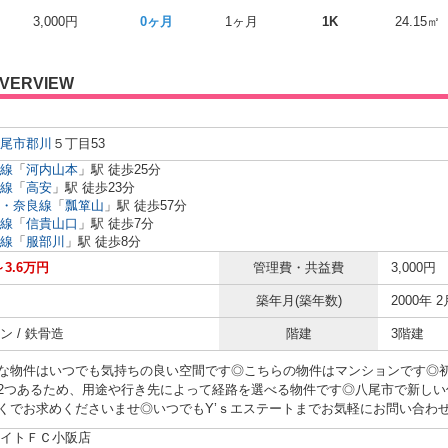
3,000円
0ヶ月
1ヶ月
1K
24.15㎡
VERVIEW
尾市
郡川
５丁目53
線
「
河内山本
」駅 徒歩25分
線
「
高安
」駅 徒歩23分
・奈良線
「
瓢箪山
」駅 徒歩57分
線
「
信貴山口
」駅 徒歩7分
線
「
服部川
」駅 徒歩8分
～3.6万円
管理費・共益費
3,000円
築年月(築年数)
2000年 2
ン / 鉄骨造
階建
3階建
な物件はいつでも気持ちの良い空間です◎こちらの物件はマンションです◎
2つあるため、用途や行き先によって経路を選べる物件です◎八尾市で新しい
くでお求めくださいませ◎いつでもY’ｓエステートまでお気軽にお問い合わせくだ
イトＦＣ小阪店