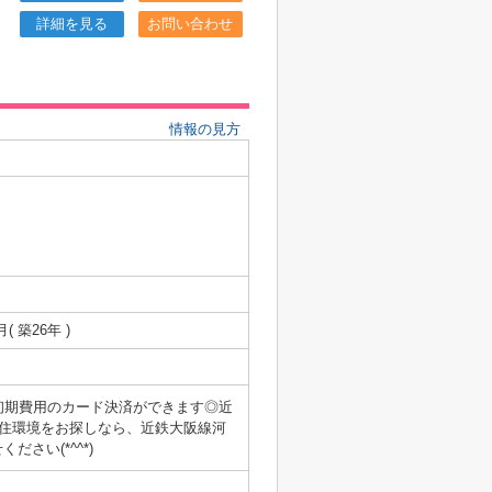
詳細を見る
お問い合わせ
情報の見方
月( 築26年 )
初期費用のカード決済ができます◎近
住環境をお探しなら、近鉄大阪線河
さい(*^^*)