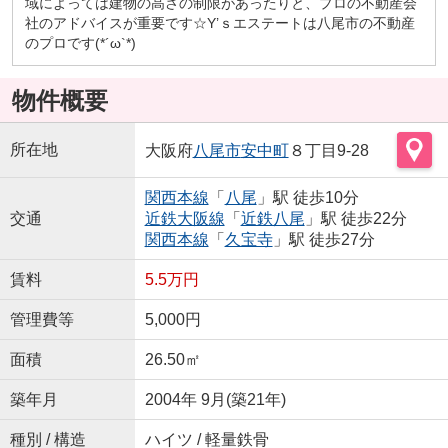
域によっては建物の高さの制限があったりと、プロの不動産会
社のアドバイスが重要です☆Y’ｓエステートは八尾市の不動産
のプロです(*´ω`*)
物件概要
所在地
大阪府
八尾市
安中町
８丁目9-28
関西本線
「
八尾
」駅 徒歩10分
交通
近鉄大阪線
「
近鉄八尾
」駅 徒歩22分
関西本線
「
久宝寺
」駅 徒歩27分
賃料
5.5万円
管理費等
5,000円
面積
26.50㎡
築年月
2004年 9月(築21年)
種別 / 構造
ハイツ / 軽量鉄骨