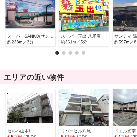
スーパーSANKO(サンコー) 八尾店
スーパー玉出 八尾店
サンディ 
約238m／3分
約361m／5分
約597m／
エリアの近い物件
セルバ山本I
リバーヒル八尾
ドエル光南
6.5
万
円
/ 2LDK
5.5
万
円
/ 2DK
6.4
万
円
/ 2