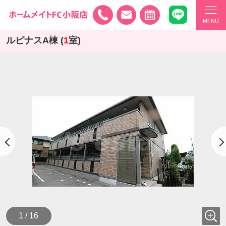
MENU
ルピナスA棟 (
1
室)
1 / 16