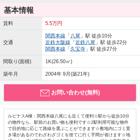
基本情報
賃料
5.5万円
関西本線
「
八尾
」駅 徒歩10分
交通
近鉄大阪線
「
近鉄八尾
」駅 徒歩22分
関西本線
「
久宝寺
」駅 徒歩27分
間取り(面積)
1K(26.50㎡)
築年月
2004年 9月(築21年)
お問い合わせ(無料)
ルピナスA棟：関西本線八尾にも近くて便利☆駅から徒歩10分
の物件なら、駅前のお買い物も便利です☆2駅利用可能な物件
で目的地に応じて路線を選ぶことができます☆敷地内にゴミ置
き場があるのでわざわざゴミを捨てに行く手間が省けます☆地