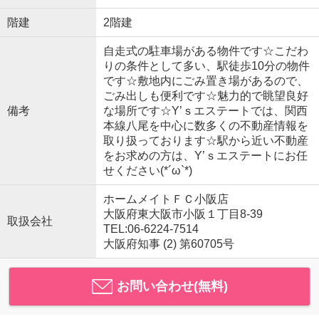
階建
2階建
自走式の駐車場がある物件です☆こだわ
りの条件として多い、駅徒歩10分の物件
です☆敷地内にごみ置き場があるので、
ごみ出しも便利です☆魅力的で眺望良好
備考
な場所です☆Y’ｓエステートでは、関西
本線八尾を中心に数多くの不動産情報を
取り扱っております☆駅から近い不動産
をお求めの方は、Y’ｓエステートにお任
せください(*´ω`*)
ホームメイトＦＣ小阪店
大阪府東大阪市小阪１丁目8-39
取扱会社
TEL:06-6224-7514
大阪府知事 (2) 第60705号
お問い合わせ(無料)