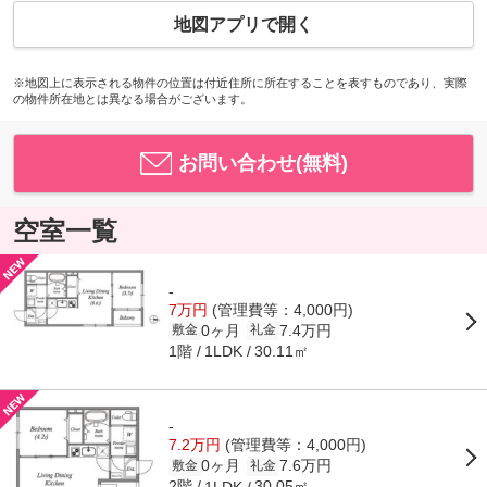
地図アプリで開く
※地図上に表示される物件の位置は付近住所に所在することを表すものであり、実際
の物件所在地とは異なる場合がございます。
お問い合わせ(無料)
空室一覧
-
7万円
(管理費等：4,000円)
0ヶ月
7.4万円
敷金
礼金
1階
30.11㎡
1LDK
-
7.2万円
(管理費等：4,000円)
0ヶ月
7.6万円
敷金
礼金
2階
30.05㎡
1LDK