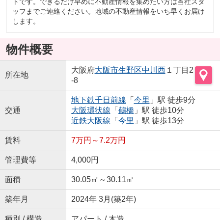
トです。できるだけ早めに不動産情報を集めたい方は当社スタ
ッフまでご連絡ください。地域の不動産情報をいち早くお届け
します。
物件概要
大阪府
大阪市生野区
中川西
１丁目2
所在地
-8
地下鉄千日前線
「
今里
」駅 徒歩9分
交通
大阪環状線
「
鶴橋
」駅 徒歩10分
近鉄大阪線
「
今里
」駅 徒歩13分
賃料
7万円～7.2万円
管理費等
4,000円
面積
30.05㎡～30.11㎡
築年月
2024年 3月(築2年)
種別 / 構造
アパート / 木造