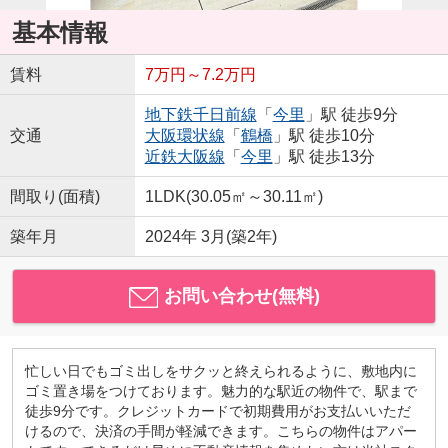
基本情報
賃料
7万円～7.2万円
地下鉄千日前線
「
今里
」駅 徒歩9分
交通
大阪環状線
「
鶴橋
」駅 徒歩10分
近鉄大阪線
「
今里
」駅 徒歩13分
間取り(面積)
1LDK(30.05㎡～30.11㎡)
築年月
2024年 3月(築2年)
お問い合わせ(無料)
忙しい日でもゴミ出しをサクッと終えられるように、敷地内に
ゴミ置き場をつけております。魅力的な駅近の物件で、駅まで
徒歩9分です。クレジットカードで初期費用がお支払いいただ
けるので、決済の手間が軽減できます。こちらの物件はアパー