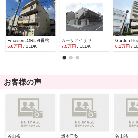
FmaisonLOREⅥ番館
カーサアイザワ
Garden H
6.8
万
円
/ 1LDK
7.5
万
円
/ 1LDK
8.1
万
円
/ 1
お客様の声
谷山裕
坂本千秋
谷山裕