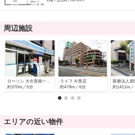
周辺施設
ローソン 大今里南一丁目店
ライフ 今里店
医療法人朋
約370m／5分
約478m／6分
約1411m／
エリアの近い物件