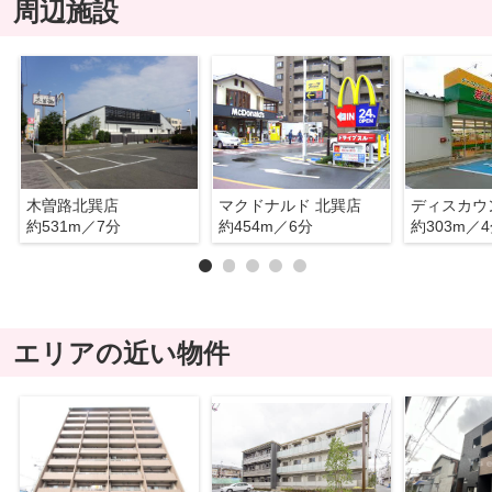
周辺施設
木曽路北巽店
マクドナルド 北巽店
約531m／7分
約454m／6分
約303m／
エリアの近い物件