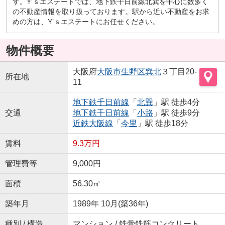
す。Y’ｓエステートでは、地下鉄千日前線北巽を中心に数多く
の不動産情報を取り扱っております。駅から近い不動産をお求
めの方は、Y’ｓエステートにお任せください。
物件概要
大阪府
大阪市生野区
巽北
３丁目20-
所在地
11
地下鉄千日前線
「
北巽
」駅 徒歩4分
交通
地下鉄千日前線
「
小路
」駅 徒歩9分
近鉄大阪線
「
今里
」駅 徒歩18分
賃料
9.3万円
管理費等
9,000円
面積
56.30㎡
築年月
1989年 10月(築36年)
種別 / 構造
マンション / 鉄骨鉄筋コンクリート