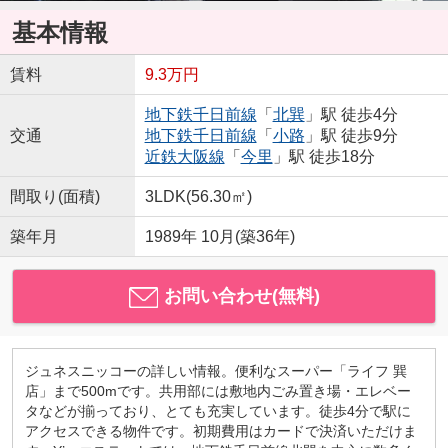
基本情報
賃料
9.3万円
地下鉄千日前線
「
北巽
」駅 徒歩4分
交通
地下鉄千日前線
「
小路
」駅 徒歩9分
近鉄大阪線
「
今里
」駅 徒歩18分
間取り(面積)
3LDK(56.30㎡)
築年月
1989年 10月(築36年)
お問い合わせ(無料)
ジュネスニッコーの詳しい情報。便利なスーパー「ライフ 巽
店」まで500mです。共用部には敷地内ごみ置き場・エレベー
タなどが揃っており、とても充実しています。徒歩4分で駅に
アクセスできる物件です。初期費用はカードで決済いただけま