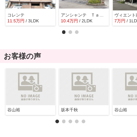
コレンテ
アンシャンテ Ｔａｔｓｕｍｉ
ヴィエント
11.5
万
円
/ 3LDK
10.4
万
円
/ 2LDK
7
万
円
/ 1L
お客様の声
谷山裕
坂本千秋
谷山裕