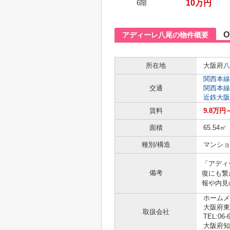
10万円
6階
O
アディーレ八尾の物件概要
所在地
大阪府
八
関西本線
交通
関西本線
近鉄大阪
賃料
9.8万円
面積
65.54㎡
種別/構造
マンショ
「アディ
備考
復にも繋
報や内見
ホームメ
大阪府東
取扱会社
TEL:06-
大阪府知事