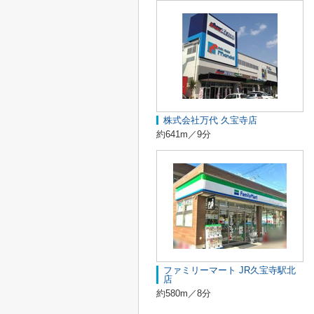
株式会社万代 久宝寺店
約641m／9分
ファミリーマート JR久宝寺駅北
店
約580m／8分