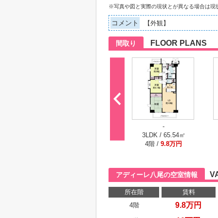
※写真や図と実際の現状とが異なる場合は現
コメント
【外観】
FLOOR PLANS
間取り
-
3LDK / 65.54㎡
4階 /
9.8万円
V
アディーレ八尾の空室情報
所在階
賃料
9.8万円
4階