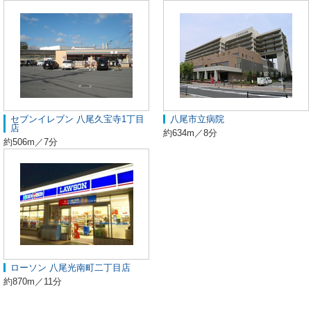
セブンイレブン 八尾久宝寺1丁目
八尾市立病院
店
約634m／8分
約506m／7分
ローソン 八尾光南町二丁目店
約870m／11分