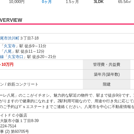
10,000円
0ヶ月
1.5ヶ月
3LDK
65.54㎡
VERVIEW
尾市
渋川町
３丁目7-18
「
久宝寺
」駅 徒歩9～11分
「
八尾
」駅 徒歩11～12分
線
「
久宝寺口
」駅 徒歩20～21分
～10万円
管理費・共益費
築年月(築年数)
ン / 鉄筋コンクリート
階建
ーレ八尾」のここがイチオシ。魅力的な駅近の物件で、駅まで徒歩9分です。
がりますので健康的になれます。2駅利用可能なので、用途や行き先に応じて
のご予約はY’ｓエステートまでご連絡ください。八尾市を中心に不動産情報
イトＦＣ小阪店
大阪市小阪１丁目8-39
6224-7514
 (2) 第60705号