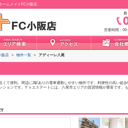
ホームメイトFC小阪店
営業時間：09:0
小阪店
>
物件一覧
>
アディーレ八尾
近くて便利。周辺に2駅ありの電車通勤しやすい物件です。利便性の高い徒歩
ンションです。Y’ｓエステートには、八尾市エリアの賃貸情報が豊富です。
RY