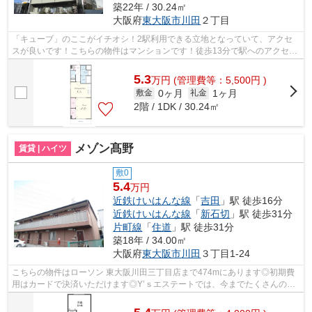
築22年 / 30.24㎡
大阪府
東大阪市
川田
２丁目
「キューブ」のここがイチオシ！2駅利用できる立地となっていて、アクセ
スが良いです！こちらの物件はマンションです！徒歩13分で駅へのアクセス
ができる物件です！Y’ｓエステートには...
5.3
万
円
(管理費等：5,500円 )
0ヶ月
1ヶ月
敷金
礼金
2階 / 1DK / 30.24㎡
メゾン髙野
賃貸 | ハイツ
敷0
5.4
万円
近鉄けいはんな線
「
吉田
」駅 徒歩16分
近鉄けいはんな線
「
新石切
」駅 徒歩31分
片町線
「
住道
」駅 徒歩31分
築18年 / 34.00㎡
大阪府
東大阪市
川田
３丁目1-24
こちらの物件はローソン 東大阪川田三丁目店まで474mにあります◎初期費
用はカードで決済いただけます◎Y’ｓエステートでは、今までたくさんの近
鉄けいはんな線吉田周辺にある物件をご紹...