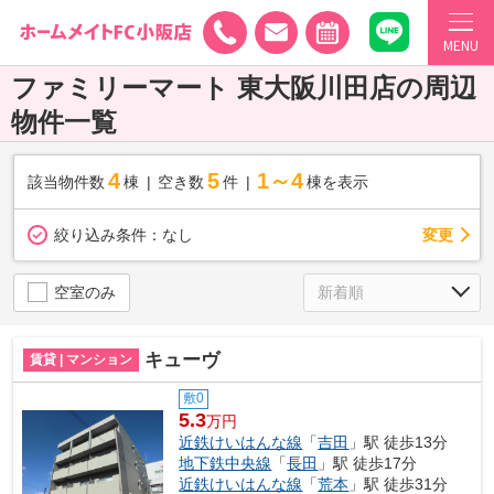
MENU
ファミリーマート 東大阪川田店の周辺
物件一覧
4
5
1～4
該当物件数
棟
空き数
件
棟を表示
変更
絞り込み条件：
なし
空室のみ
キューヴ
賃貸 | マンション
敷0
5.3
万円
近鉄けいはんな線
「
吉田
」駅 徒歩13分
地下鉄中央線
「
長田
」駅 徒歩17分
近鉄けいはんな線
「
荒本
」駅 徒歩31分