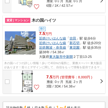
0ヶ月
0ヶ月
敷金
礼金
6階 / 1K / 42.57㎡
木の国ハイツ
賃貸 | マンション
敷0
7.5
万円
近鉄けいはんな線
「
吉田
」駅 徒歩6分
近鉄けいはんな線
「
新石切
」駅 徒歩20分
近鉄難波・奈良線
「
東花園
」駅 徒歩35分
築38年 / 54.38㎡
大阪府
東大阪市
中新開
２丁目13-25
木の国ハイツの詳しい情報！歩いて402mの場所に、業務スーパー 東大阪店
があります！造りとデザインに関して、自信をもって情報を提供できるマン
ションです！こちらはエレベーター付き...
7.5
万
円
(管理費等：8,000円 )
0ヶ月
2ヶ月
敷金
礼金
3階 / 3DK / 54.38㎡
4
5
1～4
該当物件数
棟
空き数
件
棟を表示