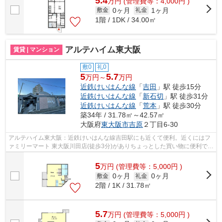
5.4
万
円
(管理費等：4,000円 )
0ヶ月
1ヶ月
敷金
礼金
1階 / 1DK / 34.00㎡
アルテハイム東大阪
賃貸 | マンション
敷0
礼0
5
5.7
万円～
万円
近鉄けいはんな線
「
吉田
」駅 徒歩15分
近鉄けいはんな線
「
新石切
」駅 徒歩31分
近鉄けいはんな線
「
荒本
」駅 徒歩30分
築34年 / 31.78㎡～42.57㎡
大阪府
東大阪市
吉原
２丁目6-30
アルテハイム東大阪：近鉄けいはんな線吉田駅にも近くて便利。近くにはフ
ァミリーマート 東大阪川田店(徒歩3分)がありちょっとした買い物に便利で
す。共用部にはエレベータ・敷地内ご...
5
万
円
(管理費等：5,000円 )
0ヶ月
0ヶ月
敷金
礼金
2階 / 1K / 31.78㎡
5.7
万
円
(管理費等：5,000円 )