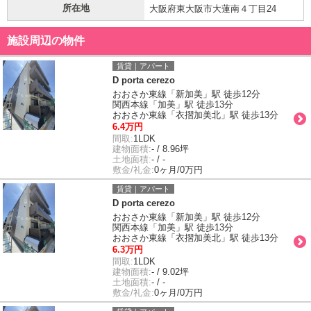
所在地
大阪府東大阪市大蓮南４丁目24
施設周辺の物件
賃貸｜アパート
D porta cerezo
おおさか東線「新加美」駅 徒歩12分
関西本線「加美」駅 徒歩13分
おおさか東線「衣摺加美北」駅 徒歩13分
6.4万円
間取:
1LDK
建物面積:
- / 8.96坪
土地面積:
- / -
敷金/礼金:
0ヶ月/0万円
賃貸｜アパート
D porta cerezo
おおさか東線「新加美」駅 徒歩12分
関西本線「加美」駅 徒歩13分
おおさか東線「衣摺加美北」駅 徒歩13分
6.3万円
間取:
1LDK
建物面積:
- / 9.02坪
土地面積:
- / -
敷金/礼金:
0ヶ月/0万円