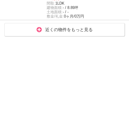
間取:
1LDK
建物面積:
- / 8.89坪
土地面積:
- / -
敷金/礼金:
0ヶ月/0万円
近くの物件をもっと見る