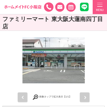
MENU
ファミリーマート 東大阪大蓮南四丁目
店
前
次
画像タップで拡大表示【
1
/1】