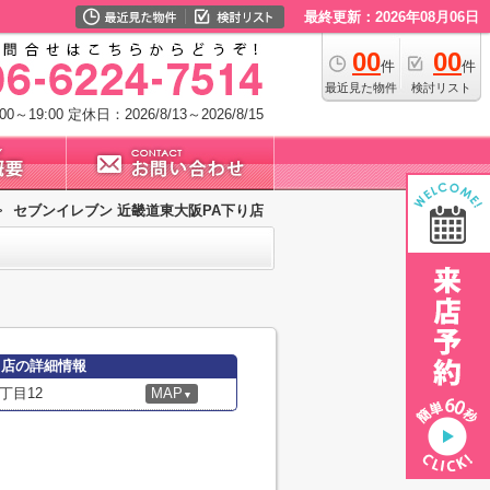
最終更新：2026年08月06日
00
00
件
件
最近見た物件
検討リスト
0～19:00
定休日：2026/8/13～2026/8/15
>
セブンイレブン 近畿道東大阪PA下り店
り店の詳細情報
丁目12
MAP
▼