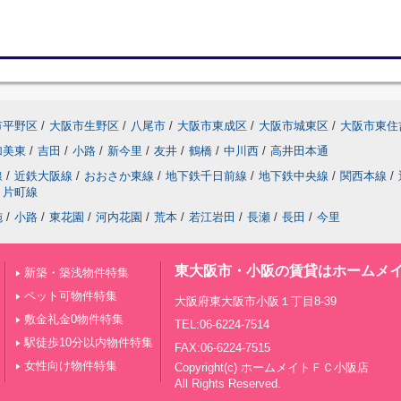
市平野区
/
大阪市生野区
/
八尾市
/
大阪市東成区
/
大阪市城東区
/
大阪市東住
加美東
/
吉田
/
小路
/
新今里
/
友井
/
鶴橋
/
中川西
/
高井田本通
線
/
近鉄大阪線
/
おおさか東線
/
地下鉄千日前線
/
地下鉄中央線
/
関西本線
/
片町線
施
/
小路
/
東花園
/
河内花園
/
荒本
/
若江岩田
/
長瀬
/
長田
/
今里
東大阪市・小阪の賃貸はホームメイ
新築・築浅物件特集
ペット可物件特集
大阪府東大阪市小阪１丁目8-39
敷金礼金0物件特集
TEL:06-6224-7514
駅徒歩10分以内物件特集
FAX:06-6224-7515
女性向け物件特集
Copyright(c) ホームメイトＦＣ小阪店
All Rights Reserved.