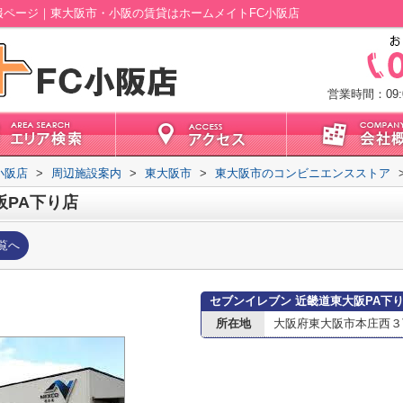
報ページ｜東大阪市・小阪の賃貸はホームメイトFC小阪店
営業時間：09:0
小阪店
>
周辺施設案内
>
東大阪市
>
東大阪市のコンビニエンスストア
阪PA下り店
覧へ
セブンイレブン 近畿道東大阪PA下
所在地
大阪府東大阪市本庄西３