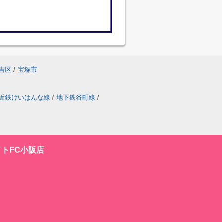
吉区
/
宝塚市
近鉄けいはんな線
/
地下鉄谷町線
/
トFC小阪店