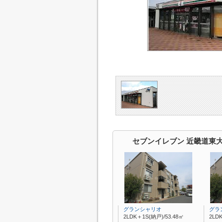
セブンイレブン 近畿道東
グランシャリオ
グラ
2LDK＋1S(納戸)/53.48㎡
2LD