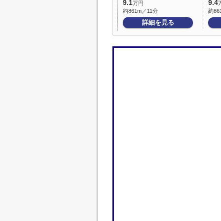
9.1
9.4
万円
約861m／11分
約86
詳細を見る