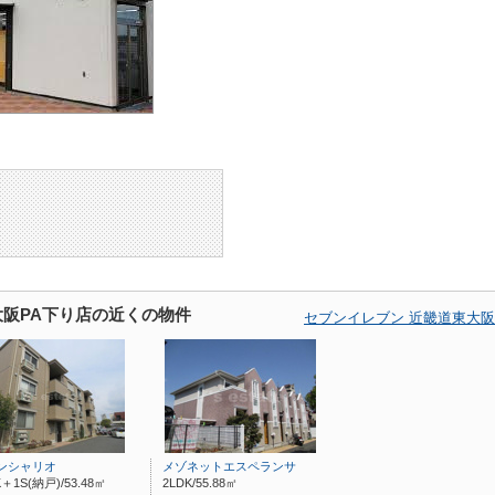
大阪PA下り店の近くの物件
セブンイレブン 近畿道東大
ンシャリオ
メゾネットエスペランサ
K＋1S(納戸)/53.48㎡
2LDK/55.88㎡