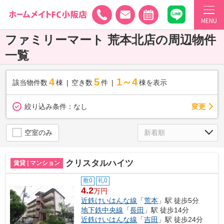
MENU
ファミリーマート 荒本北店の周辺物件
一覧
4
5
1～4
該当物件数
棟
空き数
件
棟を表示
変更
絞り込み条件：
なし
空室のみ
クリスタルハイツ
賃貸 | マンション
敷0
礼0
4.2
万円
近鉄けいはんな線
「
荒本
」駅 徒歩5分
地下鉄中央線
「
長田
」駅 徒歩14分
近鉄けいはんな線
「
吉田
」駅 徒歩24分