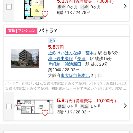
5.1
万
円
(管理費等：7,000円 )
0ヶ月
0ヶ月
敷金
礼金
6階 / 1K / 24.78㎡
パトラY
賃貸 | マンション
敷0
5.8
万円
近鉄けいはんな線
「
荒本
」駅 徒歩6分
地下鉄中央線
「
長田
」駅 徒歩15分
片町線
「
鴻池新田
」駅 徒歩29分
築20年 / 28.02㎡
大阪府
東大阪市
荒本北
２丁目
パトラY：近鉄けいはんな線荒本駅にも近くて便利。パトラY：近鉄けいはん
な線荒本駅にも近くて便利。初期費用はカードで決済いただけます。駅徒歩
6分に駅が立地する物件なので、電車を...
5.8
万
円
(管理費等：10,000円 )
0ヶ月
1ヶ月
敷金
礼金
3階 / 1K / 28.02㎡