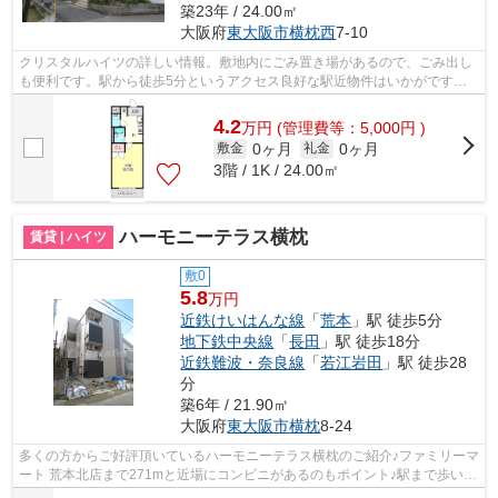
築23年 / 24.00㎡
大阪府
東大阪市
横枕西
7-10
クリスタルハイツの詳しい情報。敷地内にごみ置き場があるので、ごみ出し
も便利です。駅から徒歩5分というアクセス良好な駅近物件はいかがです
か。クレジットカードで初期費用をお支払...
4.2
万
円
(管理費等：5,000円 )
0ヶ月
0ヶ月
敷金
礼金
3階 / 1K / 24.00㎡
ハーモニーテラス横枕
賃貸 | ハイツ
敷0
5.8
万円
近鉄けいはんな線
「
荒本
」駅 徒歩5分
地下鉄中央線
「
長田
」駅 徒歩18分
近鉄難波・奈良線
「
若江岩田
」駅 徒歩28
分
築6年 / 21.90㎡
大阪府
東大阪市
横枕
8-24
多くの方からご好評頂いているハーモニーテラス横枕のご紹介♪ファミリーマ
ート 荒本北店まで271mと近場にコンビニがあるのもポイント♪駅まで歩いて
アクセスできる、徒歩5分に立地する...