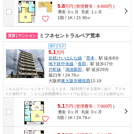
5.8
万
円
(管理費等：4,000円 )
0ヶ月
1ヶ月
敷金
礼金
1階 / 1K / 21.90㎡
ミフネセントラルベア荒本
賃貸 | マンション
敷0
礼0
5.1
万円
近鉄けいはんな線
「
荒本
」駅 徒歩8分
地下鉄中央線
「
長田
」駅 徒歩17分
片町線
「
鴻池新田
」駅 徒歩29分
築21年 / 24.78㎡
大阪府
東大阪市
横枕西
12-19
こちらはマンションタイプになります。2駅利用できる場所にあり、アクセ
スが便利です。こちらは初期費用をカードでお支払いいただける物件なの
で、支払い手続きの手間が省けます。駅か...
5.1
万
円
(管理費等：7,000円 )
0ヶ月
0ヶ月
敷金
礼金
5階 / 1K / 24.78㎡