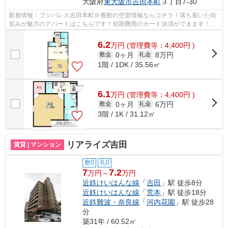
大阪府
東大阪市
吉田本町
３丁目7-30
新着情報：フジパレス吉田本町Ⅲ番館の空室情報ならコチラ！落ち着いた街
並みが魅力のアパートはこちらです！初期費用のカード決済ができます！敷
地内にはちゃんとごみ置き場もあります...
6.2
万
円
(管理費等：4,400円 )
0ヶ月
8万円
敷金
礼金
1階 / 1DK / 35.56㎡
6.1
万
円
(管理費等：4,400円 )
0ヶ月
6万円
敷金
礼金
3階 / 1K / 31.12㎡
リアライズ吉田
賃貸 | マンション
敷0
礼0
7
7.2
万円～
万円
近鉄けいはんな線
「
吉田
」駅 徒歩8分
近鉄けいはんな線
「
荒本
」駅 徒歩18分
近鉄難波・奈良線
「
河内花園
」駅 徒歩28
分
築31年 / 60.52㎡