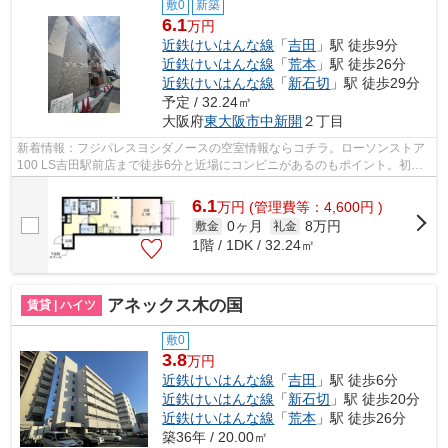
敷0
新築
6.1
万円
近鉄けいはんな線
「
吉田
」駅 徒歩9分
近鉄けいはんな線
「
荒本
」駅 徒歩26分
近鉄けいはんな線
「
新石切
」駅 徒歩29分
予定 / 32.24㎡
大阪府
東大阪市
中新開
２丁目
新着情報：フジパレスヨシダノースの空室情報ならコチラ。ローソンストア
100 LS吉田駅前店まで徒歩6分と近場にコンビニがあるのもポイント。初期
費用をカードでお支払いいただけるので...
6.1
万
円
(管理費等：4,600円 )
0ヶ月
8万円
敷金
礼金
1階 / 1DK / 32.24㎡
アネックス木の国
賃貸 | ハイツ
敷0
3.8
万円
近鉄けいはんな線
「
吉田
」駅 徒歩6分
近鉄けいはんな線
「
新石切
」駅 徒歩20分
近鉄けいはんな線
「
荒本
」駅 徒歩26分
築36年 / 20.00㎡