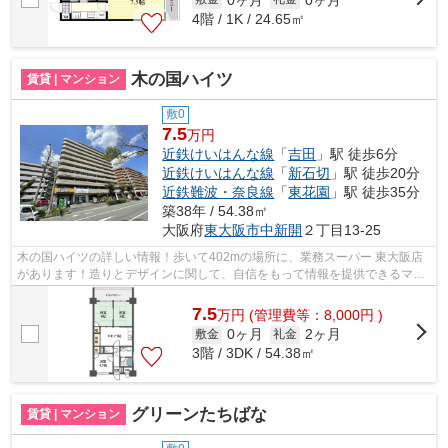
4階 / 1K / 24.65㎡
木の国ハイツ
賃貸 | マンション
敷0
7.5
万円
近鉄けいはんな線
「
吉田
」駅 徒歩6分
近鉄けいはんな線
「
新石切
」駅 徒歩20分
近鉄難波・奈良線
「
東花園
」駅 徒歩35分
築38年 / 54.38㎡
大阪府
東大阪市
中新開
２丁目13-25
木の国ハイツの詳しい情報！歩いて402mの場所に、業務スーパー 東大阪店
があります！造りとデザインに関して、自信をもって情報を提供できるマン
ションです！こちらはエレベーター付き...
7.5
万
円
(管理費等：8,000円 )
0ヶ月
2ヶ月
敷金
礼金
3階 / 3DK / 54.38㎡
グリーンたちばな
賃貸 | マンション