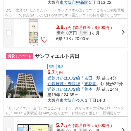
大阪府
東大阪市
中新開
２丁目13-22
ぜひ一度見ていただきたい、「アネックス木の国」です☆こちらは初期費用
をカードでお支払いいただける物件です☆重たいゴミの持ち運びがしやす
く、敷地内にごみ置き場があります☆駅から...
3.8
万
円
(管理費等：8,500円 )
0万円
1ヶ月
敷金
礼金
6階 / 1K / 20.00㎡
サンフィエルト吉田
賃貸 | アパート
敷0
礼0
5.7
万円
近鉄けいはんな線
「
吉田
」駅 徒歩4分
近鉄難波・奈良線
「
東花園
」駅 徒歩29分
近鉄けいはんな線
「
荒本
」駅 徒歩24分
築19年 / 24.65㎡
大阪府
東大阪市
今米
１丁目14-3
「サンフィエルト吉田」のここがイチオシ。家からすぐの場所にローソンス
トア100 LS吉田駅前店(34m)があります。お財布にも優しい、照明要らずの
明るいアパートとなっています。初期費...
5.7
万
円
(管理費等：5,000円 )
0ヶ月
0ヶ月
敷金
礼金