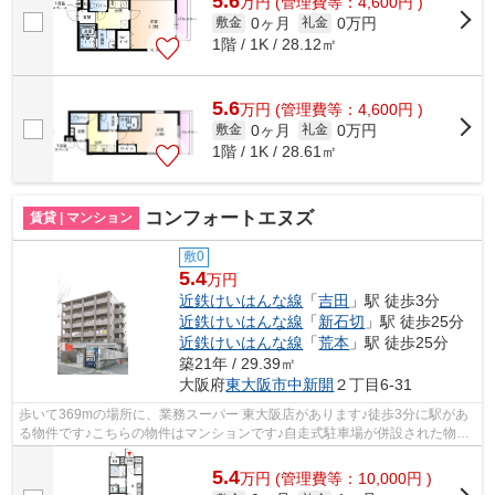
5.6
万
円
(管理費等：4,600円 )
0ヶ月
0万円
敷金
礼金
1階 / 1K / 28.12㎡
5.6
万
円
(管理費等：4,600円 )
0ヶ月
0万円
敷金
礼金
1階 / 1K / 28.61㎡
コンフォートエヌズ
賃貸 | マンション
敷0
5.4
万円
近鉄けいはんな線
「
吉田
」駅 徒歩3分
近鉄けいはんな線
「
新石切
」駅 徒歩25分
近鉄けいはんな線
「
荒本
」駅 徒歩25分
築21年 / 29.39㎡
大阪府
東大阪市
中新開
２丁目6-31
歩いて369mの場所に、業務スーパー 東大阪店があります♪徒歩3分に駅があ
る物件です♪こちらの物件はマンションです♪自走式駐車場が併設された物件
です♪より詳しい情報や内見のご予約はY...
5.4
万
円
(管理費等：10,000円 )