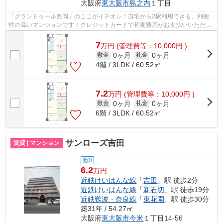
大阪府
東大阪市
島之内
１丁目
「グランドゥール西岡」のここがイチオシ！自宅から2駅利用できる、利便
性の高いマンションです！クレジットカードで初期費用がお支払いいただけ
るので、決済の手間が軽減できます！ウ...
7
万
円
(管理費等：10,000円 )
0ヶ月
0ヶ月
敷金
礼金
4階 / 3LDK / 60.52㎡
7.2
万
円
(管理費等：10,000円 )
0ヶ月
0ヶ月
敷金
礼金
6階 / 3LDK / 60.52㎡
サンローズ吉田
賃貸 | マンション
敷0
6.2
万円
近鉄けいはんな線
「
吉田
」駅 徒歩2分
近鉄けいはんな線
「
新石切
」駅 徒歩19分
近鉄難波・奈良線
「
東花園
」駅 徒歩30分
築31年 / 54.27㎡
大阪府
東大阪市
今米
１丁目14-56