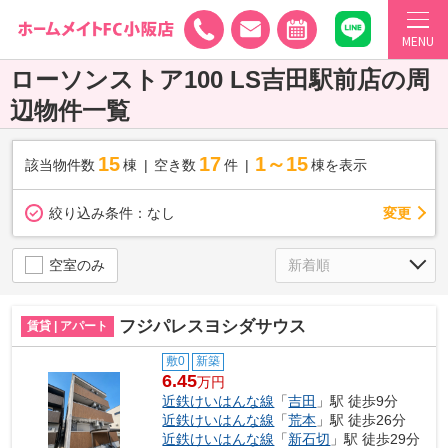
MENU
ローソンストア100 LS吉田駅前店の周
辺物件一覧
15
17
1～15
該当物件数
棟
空き数
件
棟を表示
変更
絞り込み条件：
なし
空室のみ
フジパレスヨシダサウス
賃貸 | アパート
敷0
新築
6.45
万円
近鉄けいはんな線
「
吉田
」駅 徒歩9分
近鉄けいはんな線
「
荒本
」駅 徒歩26分
近鉄けいはんな線
「
新石切
」駅 徒歩29分