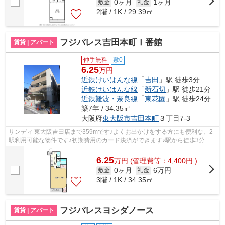
0ヶ月
1ヶ月
敷金
礼金
2階 / 1K / 29.39㎡
フジパレス吉田本町Ⅰ番館
賃貸 | アパート
仲手無料
敷0
6.25
万円
近鉄けいはんな線
「
吉田
」駅 徒歩3分
近鉄けいはんな線
「
新石切
」駅 徒歩21分
近鉄難波・奈良線
「
東花園
」駅 徒歩24分
築7年 / 34.35㎡
大阪府
東大阪市
吉田本町
３丁目7-3
サンディ 東大阪吉田店まで359mです♪よくお出かけをする方にも便利な、2
駅利用可能な物件です♪初期費用のカード決済ができます♪駅から徒歩3分と
いうアクセス良好な駅近物件はいかがで...
6.25
万
円
(管理費等：4,400円 )
0ヶ月
6万円
敷金
礼金
3階 / 1K / 34.35㎡
フジパレスヨシダノース
賃貸 | アパート