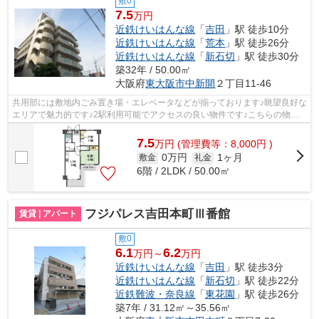
敷0
7.5
万円
近鉄けいはんな線
「
吉田
」駅 徒歩10分
近鉄けいはんな線
「
荒本
」駅 徒歩26分
近鉄けいはんな線
「
新石切
」駅 徒歩30分
築32年 / 50.00㎡
大阪府
東大阪市
中新開
２丁目11-46
共用部には敷地内ごみ置き場・エレベータなどが揃っております♪眺望良好な
エリアで魅力的です♪2駅利用可能でアクセスの良い物件です♪こちらの物件
はマンションです♪魅力的な駅近の物件...
7.5
万
円
(管理費等：8,000円 )
0万円
1ヶ月
敷金
礼金
6階 / 2LDK / 50.00㎡
フジパレス吉田本町Ⅲ番館
賃貸 | アパート
敷0
6.1
6.2
万円～
万円
近鉄けいはんな線
「
吉田
」駅 徒歩3分
近鉄けいはんな線
「
新石切
」駅 徒歩22分
近鉄難波・奈良線
「
東花園
」駅 徒歩26分
築7年 / 31.12㎡～35.56㎡