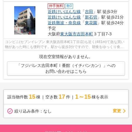
仲手無料
敷0
近鉄けいはんな線
「
吉田
」駅 徒歩3分
近鉄けいはんな線
「
新石切
」駅 徒歩21分
近鉄難波・奈良線
「
東花園
」駅 徒歩24分
予定
大阪府
東大阪市
吉田本町
３丁目7-3
コンビニ(セブンイレブン 東大阪吉田本町1丁目店)も近く(481m)て急な買い
物があった時にも便利です。駅から徒歩3分ですので、朝食をゆっくり食べ
る時間が作れます。陽当たりが良いので...
現在空室情報がありません。
「フジパレス吉田本町Ⅰ番館（イチバンカン）」への
お問い合わせはこちら
15
17
1～15
該当物件数
棟
空き数
件
棟を表示
変更
絞り込み条件：
なし