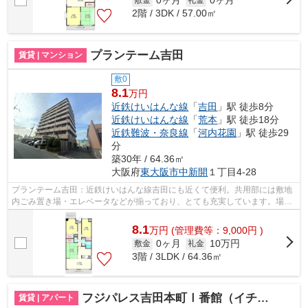
0ヶ月
0ヶ月
2階 / 3DK / 57.00㎡
プランテーム吉田
賃貸 | マンション
敷0
8.1
万円
近鉄けいはんな線
「
吉田
」駅 徒歩8分
近鉄けいはんな線
「
荒本
」駅 徒歩18分
近鉄難波・奈良線
「
河内花園
」駅 徒歩29
分
築30年 / 64.36㎡
大阪府
東大阪市
中新開
１丁目4-28
プランテーム吉田：近鉄けいはんな線吉田にも近くて便利。共用部には敷地
内ごみ置き場・エレベータなどが揃っており、とても充実しています。場所
が平坦なのは、ランニングをする上で...
8.1
万
円
(管理費等：9,000円 )
0ヶ月
10万円
敷金
礼金
3階 / 3LDK / 64.36㎡
フジパレス吉田本町Ⅰ番館（イチバンカン）
賃貸 | アパート