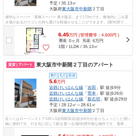
予定 / 35.13㎡
大阪府
東大阪市
中新開
２丁目
便利なスーパー「業務スーパー 東大阪店」まで170mです。敷地内にごみ置
き場があるのでゴミの持ち運びを軽減させることができます。2駅利用でき
る場所にあるので利便性が高いです。こ...
6.45
万
円
(管理費等：4,600円 )
0ヶ月
6万円
敷金
礼金
1階 / 1LDK / 35.13㎡
東大阪市中新開２丁目のアパート
賃貸 | アパート
敷0
礼0
新築
5.6
万円
近鉄けいはんな線
「
吉田
」駅 徒歩9分
近鉄けいはんな線
「
荒本
」駅 徒歩26分
近鉄けいはんな線
「
新石切
」駅 徒歩29分
予定 / 28.12㎡～28.61㎡
大阪府
東大阪市
中新開
２丁目
近くにはローソンストア100 LS吉田駅前店(徒歩6分)がありちょっとした買い
物に便利です。行き先に応じて駅を選べる2駅利用可能な物件です。電車移
動の多い方に嬉しい駅から徒歩9分の物...