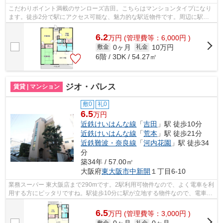
こだわりポイント満載のサンローズ吉田。こちらはマンションタイプになり
ます。徒歩2分で駅にアクセス可能な、魅力的な駅近物件です。周辺に駅が
二つあり、交通の利便性が高いです。東...
6.2
万
円
(管理費等：6,000円 )
0ヶ月
10万円
敷金
礼金
6階 / 3DK / 54.27㎡
ジオ・パレス
賃貸 | マンション
敷0
礼0
6.5
万円
近鉄けいはんな線
「
吉田
」駅 徒歩10分
近鉄けいはんな線
「
荒本
」駅 徒歩21分
近鉄難波・奈良線
「
河内花園
」駅 徒歩34
分
築34年 / 57.00㎡
大阪府
東大阪市
中新開
１丁目6-10
業務スーパー 東大阪店まで290mです。2駅利用可物件なので、よく電車を利
用する方にピッタリですね。駅徒歩10分に駅が立地する物件なので、電車を
多く利用する方にとって便利です。こ...
6.5
万
円
(管理費等：3,000円 )
敷金
礼金