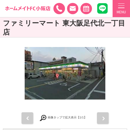
MENU
ファミリーマート 東大阪足代北一丁目
店
前
次
画像タップで拡大表示【
1
/1】