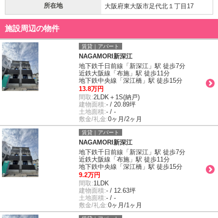
所在地
大阪府東大阪市足代北１丁目17
施設周辺の物件
賃貸｜アパート
NAGAMORI新深江
地下鉄千日前線「新深江」駅 徒歩7分
近鉄大阪線「布施」駅 徒歩11分
地下鉄中央線「深江橋」駅 徒歩15分
13.8万円
間取:
2LDK＋1S(納戸)
建物面積:
- / 20.89坪
土地面積:
- / -
敷金/礼金:
0ヶ月/2ヶ月
賃貸｜アパート
NAGAMORI新深江
地下鉄千日前線「新深江」駅 徒歩7分
近鉄大阪線「布施」駅 徒歩11分
地下鉄中央線「深江橋」駅 徒歩15分
9.2万円
間取:
1LDK
建物面積:
- / 12.63坪
土地面積:
- / -
敷金/礼金:
0ヶ月/1ヶ月