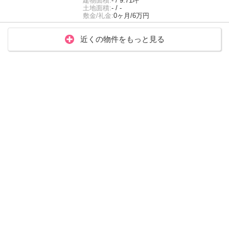
建物面積:
- / 9.71坪
土地面積:
- / -
敷金/礼金:
0ヶ月/6万円
近くの物件をもっと見る