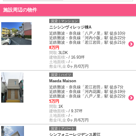
施設周辺の物件
賃貸｜マンション
ニシシンヴィレッジ棟A
近鉄難波・奈良線「八戸ノ里」駅 徒歩10分
近鉄難波・奈良線「河内小阪」駅 徒歩22分
近鉄難波・奈良線「若江岩田」駅 徒歩21分
8万円
間取:
3LDK
建物面積:
- / 16.93坪
土地面積:
- / -
敷金/礼金:
0ヶ月/0万円
賃貸｜ハイツ
Maeda Maison
近鉄難波・奈良線「若江岩田」駅 徒歩7分
近鉄難波・奈良線「河内花園」駅 徒歩19分
近鉄難波・奈良線「八戸ノ里」駅 徒歩22分
5万円
間取:
1K
建物面積:
- / 9.37坪
土地面積:
- / -
敷金/礼金:
0ヶ月/6万円
賃貸｜アパート
シンフォニーレジデンス若江