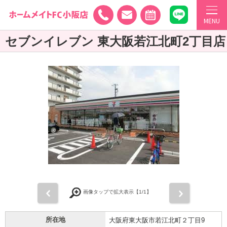
MENU
セブンイレブン 東大阪若江北町2丁目店
前
次
画像タップで拡大表示【
1
/1】
所在地
大阪府東大阪市若江北町２丁目9