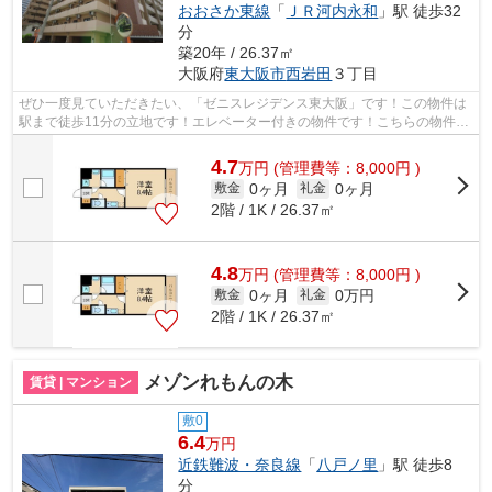
おおさか東線
「
ＪＲ河内永和
」駅 徒歩32
分
築20年 / 26.37㎡
大阪府
東大阪市
西岩田
３丁目
ぜひ一度見ていただきたい、「ゼニスレジデンス東大阪」です！この物件は
駅まで徒歩11分の立地です！エレベーター付きの物件です！こちらの物件で
は初期費用をカードでお支払いいただ...
4.7
万
円
(管理費等：8,000円 )
0ヶ月
0ヶ月
敷金
礼金
2階 / 1K / 26.37㎡
4.8
万
円
(管理費等：8,000円 )
0ヶ月
0万円
敷金
礼金
2階 / 1K / 26.37㎡
メゾンれもんの木
賃貸 | マンション
敷0
6.4
万円
近鉄難波・奈良線
「
八戸ノ里
」駅 徒歩8
分