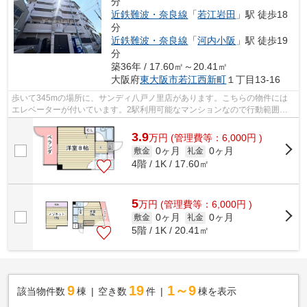
分
近鉄難波・奈良線
「
若江岩田
」駅 徒歩18
分
近鉄難波・奈良線
「
河内小阪
」駅 徒歩19
分
築36年 / 17.60㎡～20.41㎡
大阪府
東大阪市
若江西新町
１丁目13-16
歩いて345mの場所に、サンディ八戸ノ里店があります。こちらの物件には
エレベーターが付いています。2駅利用可能なマンションなので行動範囲も
広がります。こちらの物件はマンションで...
3.9
万
円
(管理費等：6,000円 )
0ヶ月
0ヶ月
敷金
礼金
4階 / 1K / 17.60㎡
5
万
円
(管理費等：6,000円 )
0ヶ月
0ヶ月
敷金
礼金
5階 / 1K / 20.41㎡
9
19
1～9
該当物件数
棟
空き数
件
棟を表示