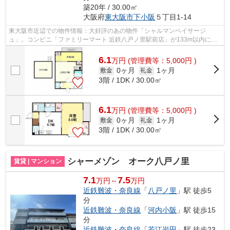
築20年 / 30.00㎡
大阪府
東大阪市
下小阪
５丁目1-14
東大阪市近辺での物件情報：大好評のあの物件「シャルマンペイサージ
ュ」。コンビニ「ファミリーマート 近鉄八戸ノ里駅前店」が133m以内にあ
る物件です。防犯対策もバッチリなマンショ...
6.1
万
円
(管理費等：5,000円 )
0ヶ月
1ヶ月
敷金
礼金
3階 / 1DK / 30.00㎡
6.1
万
円
(管理費等：5,000円 )
0ヶ月
1ヶ月
敷金
礼金
3階 / 1DK / 30.00㎡
シャーメゾン オーク八戸ノ里
賃貸 | マンション
7.1
7.5
万円～
万円
近鉄難波・奈良線
「
八戸ノ里
」駅 徒歩5
分
近鉄難波・奈良線
「
河内小阪
」駅 徒歩15
分
近鉄難波・奈良線
「
若江岩田
」駅 徒歩23