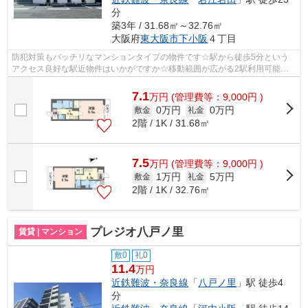
分
築3年 / 31.68㎡～32.76㎡
大阪府
東大阪市
下小阪
４丁目
防犯対策もバッチリなマンションタイプの物件です☆駅から徒歩5分という
アクセス良好な駅近物件はいかがですか☆移動範囲が広がる2駅利用可能な
物件です☆お車をお持ちの方にオススメの、...
7.1
万
円
(管理費等：9,000円 )
0万円
0万円
敷金
礼金
2階 / 1K / 31.68㎡
7.5
万
円
(管理費等：9,000円 )
1万円
5万円
敷金
礼金
2階 / 1K / 32.76㎡
プレジオ八戸ノ里
賃貸 | マンション
敷0
礼0
11.4
万円
近鉄難波・奈良線
「
八戸ノ里
」駅 徒歩4
分