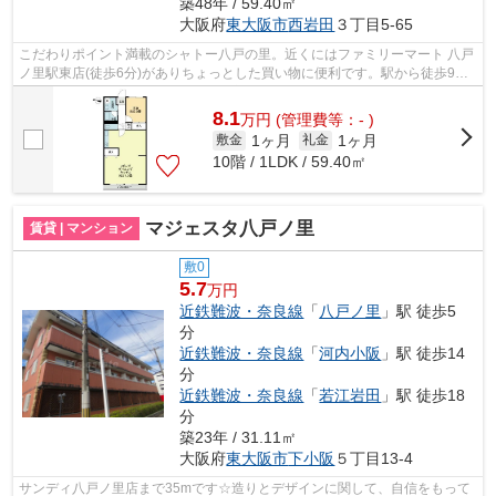
築48年 / 59.40㎡
大阪府
東大阪市
西岩田
３丁目5-65
こだわりポイント満載のシャトー八戸の里。近くにはファミリーマート 八戸
ノ里駅東店(徒歩6分)がありちょっとした買い物に便利です。駅から徒歩9分
にある物件なので、電車利用が多い方...
8.1
万
円
(管理費等：- )
1ヶ月
1ヶ月
敷金
礼金
10階 / 1LDK / 59.40㎡
マジェスタ八戸ノ里
賃貸 | マンション
敷0
5.7
万円
近鉄難波・奈良線
「
八戸ノ里
」駅 徒歩5
分
近鉄難波・奈良線
「
河内小阪
」駅 徒歩14
分
近鉄難波・奈良線
「
若江岩田
」駅 徒歩18
分
築23年 / 31.11㎡
大阪府
東大阪市
下小阪
５丁目13-4
サンディ八戸ノ里店まで35mです☆造りとデザインに関して、自信をもって