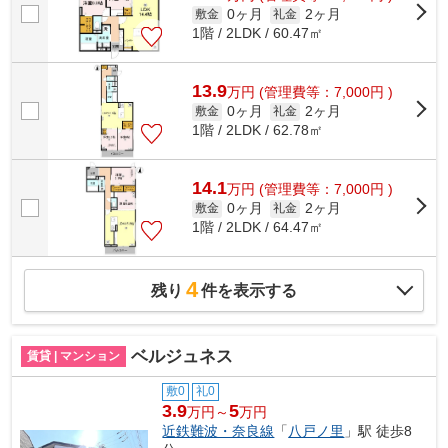
0ヶ月
2ヶ月
敷金
礼金
1階 / 2LDK / 60.47㎡
13.9
万
円
(管理費等：7,000円 )
0ヶ月
2ヶ月
敷金
礼金
1階 / 2LDK / 62.78㎡
14.1
万
円
(管理費等：7,000円 )
0ヶ月
2ヶ月
敷金
礼金
1階 / 2LDK / 64.47㎡
4
残り
件を表示する
ベルジュネス
賃貸 | マンション
敷0
礼0
3.9
5
万円～
万円
近鉄難波・奈良線
「
八戸ノ里
」駅 徒歩8