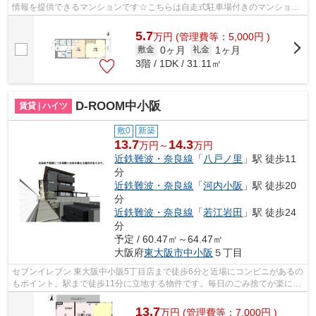
情報を提供できるマンションです☆こちらは自走式駐車場付きのマンション
です☆初期費用をカードでお支払いいただ...
5.7
万
円
(管理費等：5,000円 )
0ヶ月
1ヶ月
敷金
礼金
3階 / 1DK / 31.11㎡
D-ROOM中小阪
賃貸 | ハイツ
敷0
新築
13.7
14.3
万円～
万円
近鉄難波・奈良線
「
八戸ノ里
」駅 徒歩11
分
近鉄難波・奈良線
「
河内小阪
」駅 徒歩20
分
近鉄難波・奈良線
「
若江岩田
」駅 徒歩24
分
予定 / 60.47㎡～64.47㎡
大阪府
東大阪市
中小阪
５丁目
セブンイレブン 東大阪中小阪5丁目店まで徒歩6分と近場にコンビニがあるの
もポイント。駅まで徒歩11分に立地する物件です。毎日のごみ捨てが楽にな
る敷地内ごみ置き場。付近に駅が2つ...
13.7
万
円
(管理費等：7,000円 )