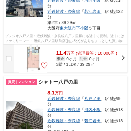
近鉄難波・奈良線
「
河内小阪
」駅 徒歩14
分
近鉄難波・奈良線
「
若江岩田
」駅 徒歩22
分
築2年 / 39.29㎡
大阪府
東大阪市
下小阪
５丁目
プレジオ八戸ノ里：近鉄難波・奈良線八戸ノ里駅にも近くて便利。近くには
ファミリーマート 近鉄八戸ノ里駅前店(徒歩5分)がありちょっとした買い物に
便利です。築1年の物件です。こちら...
11.4
万
円
(管理費等：10,000円 )
0ヶ月
0ヶ月
敷金
礼金
3階 / 1LDK / 39.29㎡
シャトー八戸の里
賃貸 | マンション
8.1
万円
近鉄難波・奈良線
「
八戸ノ里
」駅 徒歩9
分
近鉄難波・奈良線
「
河内小阪
」駅 徒歩18
分
近鉄難波・奈良線
「
若江岩田
」駅 徒歩18
分