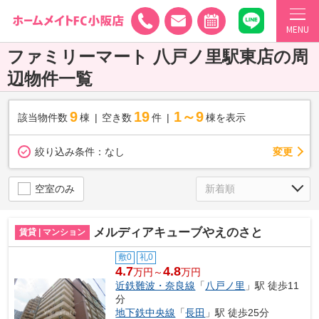
MENU
ファミリーマート 八戸ノ里駅東店の周
辺物件一覧
9
19
1～9
該当物件数
棟
空き数
件
棟を表示
変更
絞り込み条件：
なし
空室のみ
メルディアキューブやえのさと
賃貸 | マンション
敷0
礼0
4.7
4.8
万円～
万円
近鉄難波・奈良線
「
八戸ノ里
」駅 徒歩11
分
地下鉄中央線
「
長田
」駅 徒歩25分