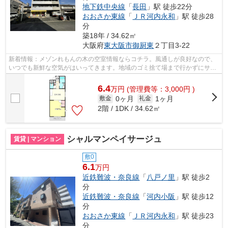
地下鉄中央線
「
長田
」駅 徒歩22分
おおさか東線
「
ＪＲ河内永和
」駅 徒歩28
分
築18年 / 34.62㎡
大阪府
東大阪市
御厨東
２丁目3-22
新着情報：メゾンれもんの木の空室情報ならコチラ。風通しが良好なので、
いつでも新鮮な空気がはいってきます。地域のゴミ捨て場まで行かずにサッ
とゴミ出しできるように、共用部にゴ...
6.4
万
円
(管理費等：3,000円 )
0ヶ月
1ヶ月
敷金
礼金
2階 / 1DK / 34.62㎡
シャルマンペイサージュ
賃貸 | マンション
敷0
6.1
万円
近鉄難波・奈良線
「
八戸ノ里
」駅 徒歩2
分
近鉄難波・奈良線
「
河内小阪
」駅 徒歩12
分
おおさか東線
「
ＪＲ河内永和
」駅 徒歩23
分