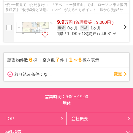
ぜひ一度見ていただきたい、「アベニュー瓢箪山」です。ローソン 東大阪四
条町店まで徒歩3分と近場にコンビニがあるのもポイント。駅から徒歩3分と
いうアクセス良好な駅近物件はいかが...
9.9
万
円
(管理費等：9,000円 )
0ヶ月
1ヶ月
敷金
礼金
1階 / 1LDK＋1S(納戸) / 46.81㎡
6
7
1～6
該当物件数
棟
空き数
件
棟を表示
変更
絞り込み条件：
なし
営業時間：9:00～19:00
無休
TOP
会社概要
物件検索