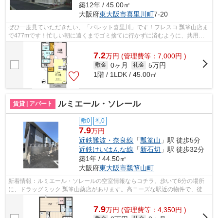
築12年 / 45.00㎡
大阪府
東大阪市
喜里川町
7-20
ぜひ一度見ていただきたい、「パレット喜里川」です！フレスコ 瓢箪山店ま
で477mです！忙しい朝に遠くまでゴミ捨てに行かずに済むように、共用部
にゴミ置き場が付いています！自走式の...
7.2
万
円
(管理費等：7,000円 )
0ヶ月
5万円
敷金
礼金
1階 / 1LDK / 45.00㎡
ルミエール・ソレール
賃貸 | アパート
敷0
礼0
7.9
万円
近鉄難波・奈良線
「
瓢箪山
」駅 徒歩5分
近鉄けいはんな線
「
新石切
」駅 徒歩32分
築1年 / 44.50㎡
大阪府
東大阪市
瓢箪山町
新着情報：ルミエール・ソレールの空室情報ならコチラ。歩いて6分の場所
に、ドラッグミック 瓢箪山薬店があります。高ニーズな駅近の物件で、徒歩
5分で駅に行くことができます。こちら...
7.9
万
円
(管理費等：4,350円 )