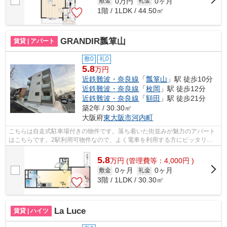
0万円
0ヶ月
敷金
礼金
1階 / 1LDK / 44.50㎡
GRANDIR瓢箪山
賃貸 | アパート
敷0
礼0
5.8
万円
近鉄難波・奈良線
「
瓢箪山
」駅 徒歩10分
近鉄難波・奈良線
「
枚岡
」駅 徒歩12分
近鉄難波・奈良線
「
額田
」駅 徒歩21分
築2年 / 30.30㎡
大阪府
東大阪市
河内町
こちらは自走式駐車場付きの物件です。落ち着いた街並みが魅力のアパート
はこちらです。2駅利用可物件なので、よく電車を利用する方にピッタリで
すね。駅徒歩8分に駅が立地する物件な...
5.8
万
円
(管理費等：4,000円 )
0ヶ月
0ヶ月
敷金
礼金
3階 / 1LDK / 30.30㎡
La Luce
賃貸 | ハイツ