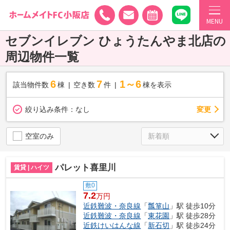
MENU
セブンイレブン ひょうたんやま北店の
周辺物件一覧
6
7
1～6
該当物件数
棟
空き数
件
棟を表示
変更
絞り込み条件：
なし
空室のみ
パレット喜里川
賃貸 | ハイツ
敷0
7.2
万円
近鉄難波・奈良線
「
瓢箪山
」駅 徒歩10分
近鉄難波・奈良線
「
東花園
」駅 徒歩28分
近鉄けいはんな線
「
新石切
」駅 徒歩24分