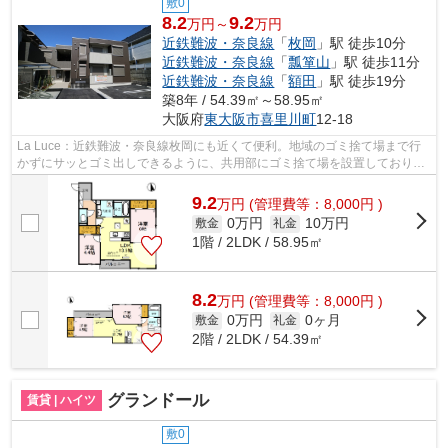
敷0
8.2
9.2
万円～
万円
近鉄難波・奈良線
「
枚岡
」駅 徒歩10分
近鉄難波・奈良線
「
瓢箪山
」駅 徒歩11分
近鉄難波・奈良線
「
額田
」駅 徒歩19分
築8年 / 54.39㎡～58.95㎡
大阪府
東大阪市
喜里川町
12-18
La Luce：近鉄難波・奈良線枚岡にも近くて便利。地域のゴミ捨て場まで行
かずにサッとゴミ出しできるように、共用部にゴミ捨て場を設置しておりま
す。通勤やお出かけに便利な、徒歩10分...
9.2
万
円
(管理費等：8,000円 )
0万円
10万円
敷金
礼金
1階 / 2LDK / 58.95㎡
8.2
万
円
(管理費等：8,000円 )
0万円
0ヶ月
敷金
礼金
2階 / 2LDK / 54.39㎡
グランドール
賃貸 | ハイツ
敷0