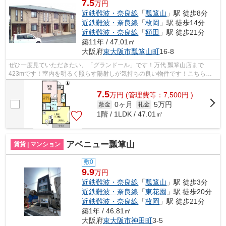
7.5
万円
近鉄難波・奈良線
「
瓢箪山
」駅 徒歩8分
近鉄難波・奈良線
「
枚岡
」駅 徒歩14分
近鉄難波・奈良線
「
額田
」駅 徒歩21分
築11年 / 47.01㎡
大阪府
東大阪市
瓢箪山町
16-8
ぜひ一度見ていただきたい、「グランドール」です！万代 瓢箪山店まで
423mです！室内を明るく照らす陽射しが気持ちの良い物件です！こちらは
初期費用をカードでお支払いいただけるハイ...
7.5
万
円
(管理費等：7,500円 )
0ヶ月
5万円
敷金
礼金
1階 / 1LDK / 47.01㎡
アベニュー瓢箪山
賃貸 | マンション
敷0
9.9
万円
近鉄難波・奈良線
「
瓢箪山
」駅 徒歩3分
近鉄難波・奈良線
「
東花園
」駅 徒歩20分
近鉄難波・奈良線
「
枚岡
」駅 徒歩21分
築1年 / 46.81㎡
大阪府
東大阪市
神田町
3-5