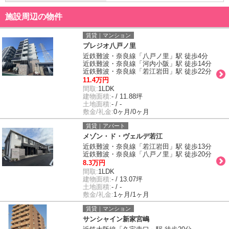
施設周辺の物件
賃貸｜マンション
プレジオ八戸ノ里
近鉄難波・奈良線「八戸ノ里」駅 徒歩4分
近鉄難波・奈良線「河内小阪」駅 徒歩14分
近鉄難波・奈良線「若江岩田」駅 徒歩22分
11.4万円
間取:
1LDK
建物面積:
- / 11.88坪
土地面積:
- / -
敷金/礼金:
0ヶ月/0ヶ月
賃貸｜アパート
メゾン・ド・ヴェルデ若江
近鉄難波・奈良線「若江岩田」駅 徒歩13分
近鉄難波・奈良線「八戸ノ里」駅 徒歩20分
8.3万円
間取:
1LDK
建物面積:
- / 13.07坪
土地面積:
- / -
敷金/礼金:
1ヶ月/1ヶ月
賃貸｜マンション
サンシャイン新家宮嶋