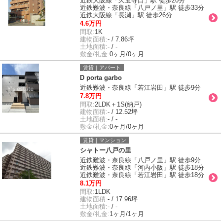
近鉄大阪線「久宝寺口」駅 徒歩20分
近鉄難波・奈良線「八戸ノ里」駅 徒歩33分
近鉄大阪線「長瀬」駅 徒歩26分
4.6万円
間取:
1K
建物面積:
- / 7.86坪
土地面積:
- / -
敷金/礼金:
0ヶ月/0ヶ月
賃貸｜アパート
D porta garbo
近鉄難波・奈良線「若江岩田」駅 徒歩9分
7.8万円
間取:
2LDK＋1S(納戸)
建物面積:
- / 12.52坪
土地面積:
- / -
敷金/礼金:
0ヶ月/0ヶ月
賃貸｜マンション
シャトー八戸の里
近鉄難波・奈良線「八戸ノ里」駅 徒歩9分
近鉄難波・奈良線「河内小阪」駅 徒歩18分
近鉄難波・奈良線「若江岩田」駅 徒歩18分
8.1万円
間取:
1LDK
建物面積:
- / 17.96坪
土地面積:
- / -
敷金/礼金:
1ヶ月/1ヶ月