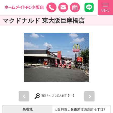
MENU
マクドナルド 東大阪巨摩橋店
前
次
画像タップで拡大表示【
1
/1】
所在地
大阪府東大阪市若江西新町４丁目7