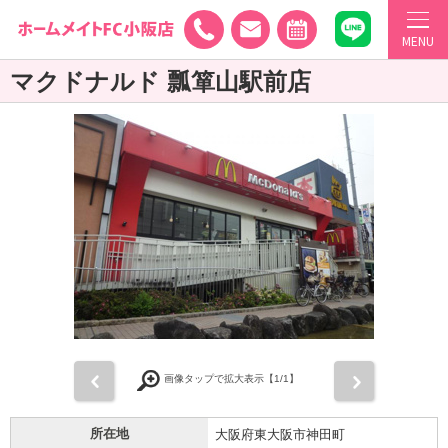
MENU
マクドナルド 瓢箪山駅前店
前
次
画像タップで拡大表示【
1
/1】
所在地
大阪府東大阪市神田町