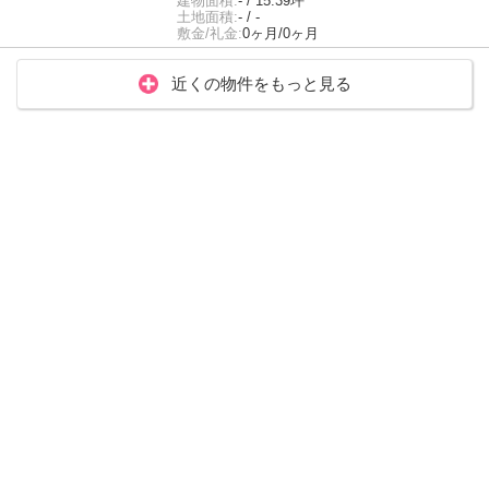
建物面積:
- / 15.39坪
土地面積:
- / -
敷金/礼金:
0ヶ月/0ヶ月
近くの物件をもっと見る