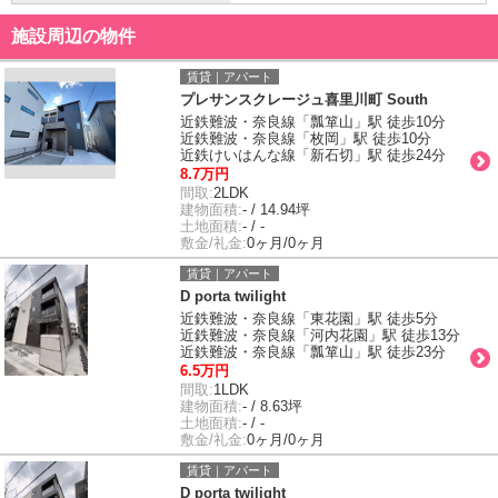
施設周辺の物件
賃貸｜アパート
プレサンスクレージュ喜里川町 South
近鉄難波・奈良線「瓢箪山」駅 徒歩10分
近鉄難波・奈良線「枚岡」駅 徒歩10分
近鉄けいはんな線「新石切」駅 徒歩24分
8.7万円
間取:
2LDK
建物面積:
- / 14.94坪
土地面積:
- / -
敷金/礼金:
0ヶ月/0ヶ月
賃貸｜アパート
D porta twilight
近鉄難波・奈良線「東花園」駅 徒歩5分
近鉄難波・奈良線「河内花園」駅 徒歩13分
近鉄難波・奈良線「瓢箪山」駅 徒歩23分
6.5万円
間取:
1LDK
建物面積:
- / 8.63坪
土地面積:
- / -
敷金/礼金:
0ヶ月/0ヶ月
賃貸｜アパート
D porta twilight