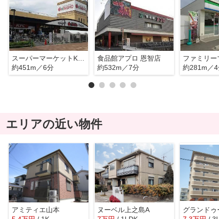
スーパーマーケットKINSHO(近商) 恩智店
食品館アプロ 恩智店
約451m／6分
約532m／7分
約281m／
エリアの近い物件
アミティエ山本
ヌーベル上之島A
グランドゥ
5.4
万
円
/ 1K
7
万
円
/ 1LDK
7.3
万
円
/ 3