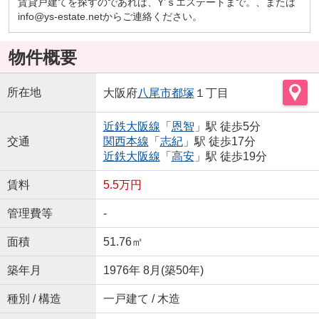
賃貸戸建てを探すのであれば、Y’ｓエステートまで。、または
info@ys-estate.netからご連絡ください。
物件概要
所在地
大阪府
八尾市
都塚
１丁目
近鉄大阪線
「
恩智
」駅 徒歩5分
交通
関西本線
「
志紀
」駅 徒歩17分
近鉄大阪線
「
高安
」駅 徒歩19分
賃料
5.5万円
管理費等
-
面積
51.76㎡
築年月
1976年 8月(築50年)
種別 / 構造
一戸建て / 木造