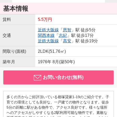
基本情報
賃料
5.5万円
近鉄大阪線
「
恩智
」駅 徒歩5分
交通
関西本線
「
志紀
」駅 徒歩17分
近鉄大阪線
「
高安
」駅 徒歩19分
間取り(面積)
2LDK(51.76㎡)
築年月
1976年 8月(築50年)
お問い合わせ(無料)
多くの方からご好評頂いている都塚貸家1-19のご紹介です。子
育ての環境としても良好な、一戸建ての物件となります。徒歩
5分の距離に駅がある物件で、アクセス良好です。様々な場所
へのアクセスがしやすくなる2駅利用可能な物件です。素敵な