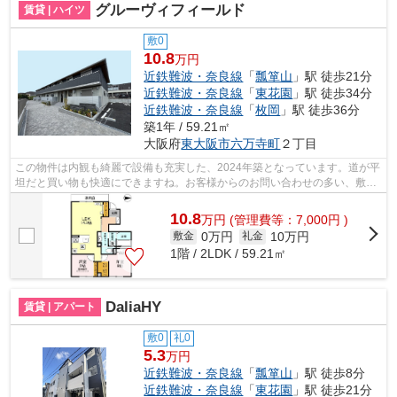
グルーヴィフィールド
賃貸 | ハイツ
敷0
10.8
万円
近鉄難波・奈良線
「
瓢箪山
」駅 徒歩21分
近鉄難波・奈良線
「
東花園
」駅 徒歩34分
近鉄難波・奈良線
「
枚岡
」駅 徒歩36分
築1年 / 59.21㎡
大阪府
東大阪市
六万寺町
２丁目
この物件は内観も綺麗で設備も充実した、2024年築となっています。道が平
坦だと買い物も快適にできますね。お客様からのお問い合わせの多い、敷地
内ごみ置き場があります。こちらの物...
10.8
万
円
(管理費等：7,000円 )
0万円
10万円
敷金
礼金
1階 / 2LDK / 59.21㎡
DaliaHY
賃貸 | アパート
敷0
礼0
5.3
万円
近鉄難波・奈良線
「
瓢箪山
」駅 徒歩8分
近鉄難波・奈良線
「
東花園
」駅 徒歩21分