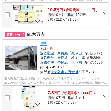
い物件です。初期費用はカードで決...
10.8
万
円
(管理費等：8,000円 )
0ヶ月
10万円
敷金
礼金
3階 / 2LDK / 71.32㎡
fit.六万寺
賃貸 | ハイツ
敷0
7.3
万円
近鉄難波・奈良線
「
瓢箪山
」駅 徒歩17分
近鉄難波・奈良線
「
枚岡
」駅 徒歩28分
近鉄難波・奈良線
「
東花園
」駅 徒歩33分
築5年 / 45.87㎡
大阪府
東大阪市
六万寺町
１丁目7-31
東大阪市周辺にある物件をお求めの方は「fit.六万寺」はいかがでしょうか。
2021年3月完成、まだまだ新しい築浅物件。付近にある2つの駅は、用途や行
き先に応じて使い分けることができ...
7.3
万
円
(管理費等：5,000円 )
0万円
1ヶ月
敷金
礼金
1階 / 2DK / 45.87㎡