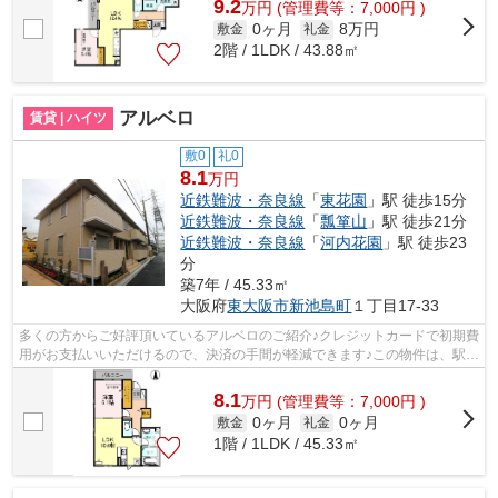
9.2
万
円
(管理費等：7,000円 )
0ヶ月
8万円
敷金
礼金
2階 / 1LDK / 43.88㎡
アルベロ
賃貸 | ハイツ
敷0
礼0
8.1
万円
近鉄難波・奈良線
「
東花園
」駅 徒歩15分
近鉄難波・奈良線
「
瓢箪山
」駅 徒歩21分
近鉄難波・奈良線
「
河内花園
」駅 徒歩23
分
築7年 / 45.33㎡
大阪府
東大阪市
新池島町
１丁目17-33
多くの方からご好評頂いているアルベロのご紹介♪クレジットカードで初期費
用がお支払いいただけるので、決済の手間が軽減できます♪この物件は、駅ま
で徒歩15分に立地しています♪あると...
8.1
万
円
(管理費等：7,000円 )
0ヶ月
0ヶ月
敷金
礼金
1階 / 1LDK / 45.33㎡