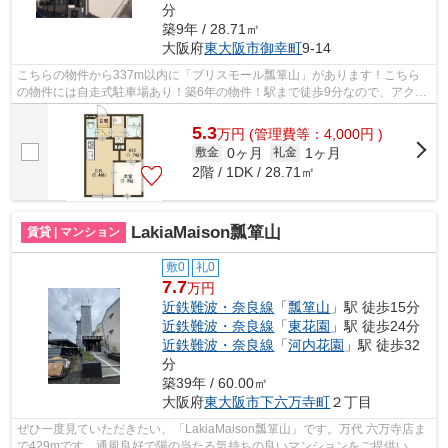
分
築9年 / 28.71㎡
大阪府
東大阪市
御幸町
9-14
こちらの物件から337m以内に「ブリスモール瓢箪山」があります！こちら
の物件には自走式駐車場あり！築6年の物件！駅まで徒歩9分なので、アクセ
スの良い物件です！Y’ｓエステートでは...
5.3
万
円
(管理費等：4,000円 )
0ヶ月
1ヶ月
敷金
礼金
2階 / 1DK / 28.71㎡
LakiaMaison瓢箪山
賃貸 | マンション
敷0
礼0
7.7
万円
近鉄難波・奈良線
「
瓢箪山
」駅 徒歩15分
近鉄難波・奈良線
「
東花園
」駅 徒歩24分
近鉄難波・奈良線
「
河内花園
」駅 徒歩32
分
築39年 / 60.00㎡
大阪府
東大阪市
下六万寺町
２丁目
ぜひ一度見ていただきたい、「LakiaMaison瓢箪山」です。万代 六万寺店ま
で429mです。通風良好で陽の当たる気持ちの良いマンションをご提供いた