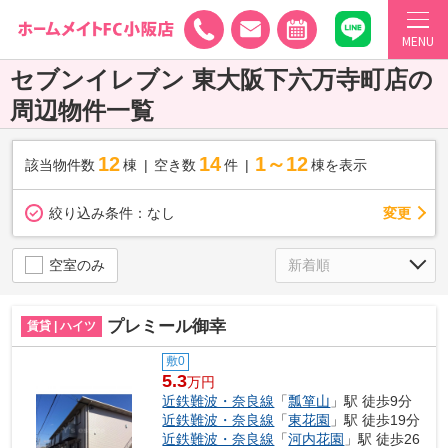
MENU
セブンイレブン 東大阪下六万寺町店の
周辺物件一覧
12
14
1～12
該当物件数
棟
空き数
件
棟を表示
変更
絞り込み条件：
なし
空室のみ
プレミール御幸
賃貸 | ハイツ
敷0
5.3
万円
近鉄難波・奈良線
「
瓢箪山
」駅 徒歩9分
近鉄難波・奈良線
「
東花園
」駅 徒歩19分
近鉄難波・奈良線
「
河内花園
」駅 徒歩26