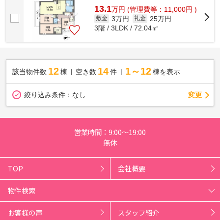
13.1
万
円
(管理費等：11,000円 )
3万円
25万円
敷金
礼金
3階 / 3LDK / 72.04㎡
12
14
1～12
該当物件数
棟
空き数
件
棟を表示
変更
絞り込み条件：
なし
営業時間：9:00～19:00
無休
TOP
会社概要
物件検索
お客様の声
スタッフ紹介