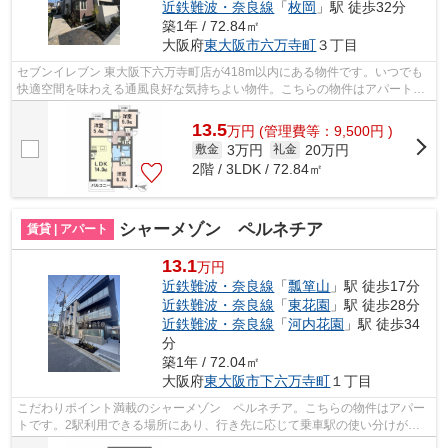
近鉄難波・奈良線
「
枚岡
」駅 徒歩32分
築1年 / 72.84㎡
大阪府
東大阪市
六万寺町
３丁目
セブンイレブン 東大阪下六万寺町店が418m以内にある物件です。いつでも
快適空間を味わえる通風良好な気持ちよい物件。こちらの物件はアパートで
す。眺めの良い物件探しは、こちらの場...
13.5
万
円
(管理費等：9,500円 )
3万円
20万円
敷金
礼金
2階 / 3LDK / 72.84㎡
シャーメゾン ペルネチア
賃貸 | アパート
13.1
万円
近鉄難波・奈良線
「
瓢箪山
」駅 徒歩17分
近鉄難波・奈良線
「
東花園
」駅 徒歩28分
近鉄難波・奈良線
「
河内花園
」駅 徒歩34
分
築1年 / 72.04㎡
大阪府
東大阪市
下六万寺町
１丁目
こだわりポイント満載のシャーメゾン ペルネチア。こちらの物件はアパー
トです。2駅利用できる場所にあり、行き先に応じて乗車駅の使い分けがで
きます。アパートは通風良好な空間です...