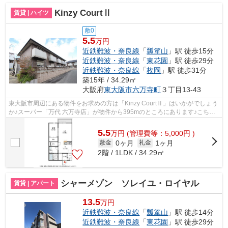
Kinzy CourtⅡ
賃貸 | ハイツ
敷0
5.5
万円
近鉄難波・奈良線
「
瓢箪山
」駅 徒歩15分
近鉄難波・奈良線
「
東花園
」駅 徒歩29分
近鉄難波・奈良線
「
枚岡
」駅 徒歩31分
築15年 / 34.29㎡
大阪府
東大阪市
六万寺町
３丁目13-43
東大阪市周辺にある物件をお求めの方は「Kinzy CourtⅡ」はいかがでしょう
か♪スーパー「万代 六万寺店」が物件から395mのところにあります♪こちら
は初期費用をカードでお支払いいただけ...
5.5
万
円
(管理費等：5,000円 )
0ヶ月
1ヶ月
敷金
礼金
2階 / 1LDK / 34.29㎡
シャーメゾン ソレイユ・ロイヤル
賃貸 | アパート
13.5
万円
近鉄難波・奈良線
「
瓢箪山
」駅 徒歩14分
近鉄難波・奈良線
「
東花園
」駅 徒歩29分