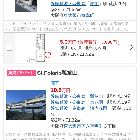
近鉄難波・奈良線
「
枚岡
」駅 徒歩26分
築2年 / 21.52㎡
大阪府
東大阪市
御幸町
コンビニ「セブンイレブン 東大阪瓢箪山町店」が459m以内にある物件で
す。初期費用をカードでお支払いいただけるので、カードで決済したい方に
もおすすめです。電車での移動がより便利...
5.3
万
円
(管理費等：5,000円 )
0ヶ月
0ヶ月
敷金
礼金
3階 / 1K / 21.52㎡
St.Polaris瓢箪山
賃貸 | アパート
敷0
10.8
万円
近鉄難波・奈良線
「
瓢箪山
」駅 徒歩19分
近鉄難波・奈良線
「
東花園
」駅 徒歩19分
近鉄難波・奈良線
「
河内花園
」駅 徒歩28
分
築2年 / 71.32㎡
大阪府
東大阪市
下六万寺町
３丁目
近鉄難波・奈良線瓢箪山駅周辺物件：St.Polaris瓢箪山。こちらの物件はファ
ミリーマート 京屋池島町店まで475mにあります。2駅利用可能な利便性の高