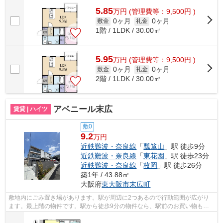
5.85
万
円
(管理費等：9,500円 )
0ヶ月
0ヶ月
敷金
礼金
1階 / 1LDK / 30.00㎡
5.95
万
円
(管理費等：9,500円 )
0ヶ月
0ヶ月
敷金
礼金
2階 / 1LDK / 30.00㎡
アベニール末広
賃貸 | ハイツ
敷0
9.2
万円
近鉄難波・奈良線
「
瓢箪山
」駅 徒歩9分
近鉄難波・奈良線
「
東花園
」駅 徒歩23分
近鉄難波・奈良線
「
枚岡
」駅 徒歩26分
築1年 / 43.88㎡
大阪府
東大阪市
末広町
敷地内にごみ置き場があります。駅が周辺に2つあるので行動範囲が広がり
ます。最上階の物件です。駅から徒歩9分の物件なら、駅前のお買い物も便
利です。より詳しい情報や内見のご予約...