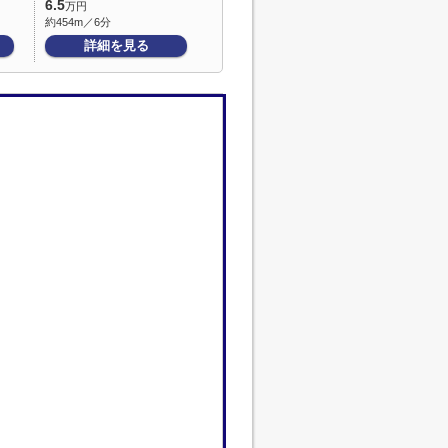
6.5
万円
約454m／6分
詳細を見る