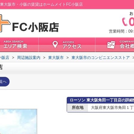
｜東大阪市・小阪の賃貸はホームメイトFC小阪店
営業時間：09:0
小阪店
>
周辺施設案内
>
東大阪市
>
東大阪市のコンビニエンスストア
店
覧へ
ローソン 東大阪角田一丁目店の詳細
所在地
大阪府東大阪市角田１丁