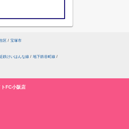
吉区
/
宝塚市
近鉄けいはんな線
/
地下鉄谷町線
/
トFC小阪店