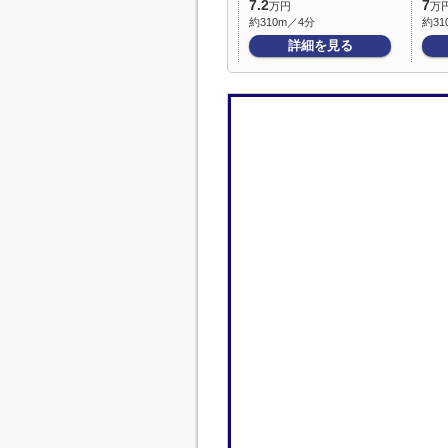
7.2
7
万円
万
約310m／4分
約31
詳細を見る