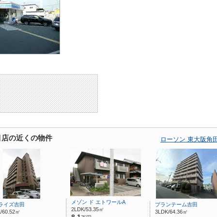
目店の近くの物件
ローソン 東大阪角
メゾン ド エトワールA
ライズ吉田
プランテーム吉田
2LDK/53.35㎡
/60.52㎡
3LDK/64.36㎡