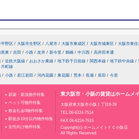
市平野区
/
大阪市生野区
/
八尾市
/
大阪市東成区
/
大阪市城東区
/
大阪市東住
加美東
/
吉田
/
小路
/
友井
/
新今里
/
鶴橋
/
中川西
/
高井田本通
線
/
近鉄大阪線
/
おおさか東線
/
地下鉄千日前線
/
関西本線
/
地下鉄中央線
/
片町線
施
/
小路
/
若江岩田
/
河内花園
/
東花園
/
荒本
/
長瀬
/
長田
/
今里
東大阪市・小阪の賃貸はホームメイ
新築・築浅物件特集
ペット可物件特集
大阪府東大阪市小阪１丁目8-39
敷金礼金0物件特集
TEL:06-6224-7514
駅徒歩10分以内物件特集
FAX:06-6224-7515
女性向け物件特集
Copyright(c) ホームメイトＦＣ小阪店
All Rights Reserved.