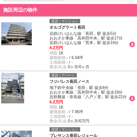
施設周辺の物件
賃貸｜マンション
オルゴグラート長田
近鉄けいはんな線「長田」駅 徒歩5分
おおさか東線「高井田中央」駅 徒歩17分
近鉄けいはんな線「荒本」駅 徒歩19分
4.2万円
間取:
1K
建物面積:
- / 6.04坪
土地面積:
- / -
敷金/礼金:
0ヶ月/0ヶ月
賃貸｜アパート
フジパレス長田ノース
地下鉄中央線「長田」駅 徒歩8分
おおさか東線「高井田中央」駅 徒歩19分
近鉄難波・奈良線「八戸ノ里」駅 徒歩22分
6.2万円
間取:
1K
建物面積:
- / 7.95坪
土地面積:
- / -
敷金/礼金:
0ヶ月/6万円
賃貸｜マンション
プレサンス長田レジェール