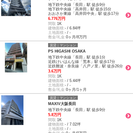
地下鉄中央線「長田」駅 徒歩9分
地下鉄中央線「高井田」駅 徒歩15分
おおさか東線「高井田中央」駅 徒歩17分
6.776万円
間取:
1K
建物面積:
- / 6.84坪
土地面積:
- / -
敷金/礼金:
0ヶ月/8万円
賃貸｜マンション
PS HIGASHI OSAKA
地下鉄中央線「長田」駅 徒歩1分
近鉄けいはんな線「荒本」駅 徒歩17分
近鉄難波・奈良線「八戸ノ里」駅 徒歩26分
3.6万円
間取:
1K
建物面積:
- / 5.44坪
土地面積:
- / -
敷金/礼金:
0ヶ月/1ヶ月
賃貸｜マンション
MAXIV大阪長田
地下鉄中央線「長田」駅 徒歩9分
5.8万円
間取:
1K
建物面積:
- / 7.02坪
土地面積:
- / -