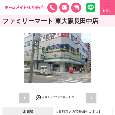
MENU
ファミリーマート 東大阪長田中店
前
次
画像タップで拡大表示【
1
/1】
所在地
大阪府東大阪市長田中１丁目1