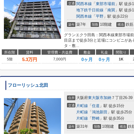
交通
関西本線
「
東部市場前
」駅 徒歩1
地下鉄千日前線
「
南巽
」駅 徒歩1
関西本線
「
平野
」駅 徒歩22分
築7年
10階建
鉄筋
築年
階数
構造
グランエクラ田島：関西本線東部市場前
目店まで徒歩3分と近場にコンビニがあ
タ・敷...
所在階
賃料
管理費・共益費
敷金
礼金
間取り
5.3
万円
0ヶ月
0ヶ月
5階
7,000円
1K
フローリッシュ北田
大阪府
東大阪市
加納
７丁目26-39
住所
交通
片町線
「
住道
」駅 徒歩15分
片町線
「
鴻池新田
」駅 徒歩25分
片町線
「
野崎
」駅 徒歩35分
築31年
10階建
鉄
築年
階数
構造