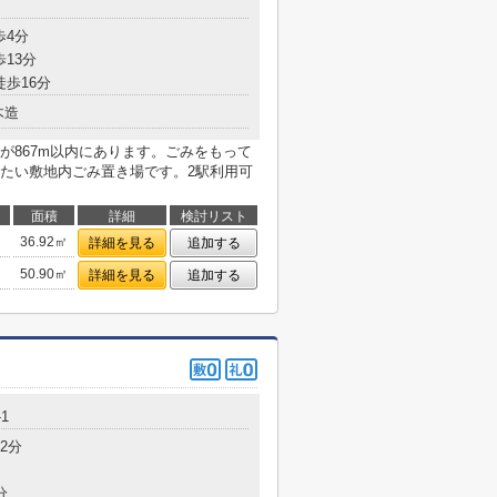
歩4分
歩13分
徒歩16分
木造
が867m以内にあります。ごみをもって
たい敷地内ごみ置き場です。2駅利用可
面積
詳細
検討リスト
36.92㎡
詳細を見る
追加する
50.90㎡
詳細を見る
追加する
1
2分
分