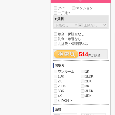
アパート
マンション
一戸建て
▼賃料
～
敷金・保証金なし
礼金・敷引なし
共益費・管理費込み
514
件が該当
間取り
ワンルーム
1K
1DK
1LDK
2K
2DK
2LDK
3K
3DK
3LDK
4K
4DK
4LDK以上
面積