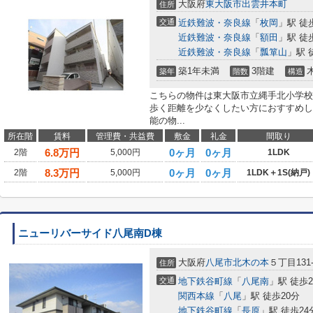
大阪府
東大阪市
出雲井本町
住所
交通
近鉄難波・奈良線
「
枚岡
」駅 徒
近鉄難波・奈良線
「
額田
」駅 徒
近鉄難波・奈良線
「
瓢箪山
」駅 
築1年未満
3階建
築年
階数
構造
こちらの物件は東大阪市立縄手北小学校
歩く距離を少なくしたい方におすすめし
能の物...
所在階
賃料
管理費・共益費
敷金
礼金
間取り
6.8
万円
0ヶ月
0ヶ月
2階
5,000円
1LDK
8.3
万円
0ヶ月
0ヶ月
2階
5,000円
1LDK＋1S(納戸)
ニューリバーサイド八尾南D棟
大阪府
八尾市
北木の本
５丁目131-
住所
交通
地下鉄谷町線
「
八尾南
」駅 徒歩2
関西本線
「
八尾
」駅 徒歩20分
地下鉄谷町線
「
長原
」駅 徒歩24