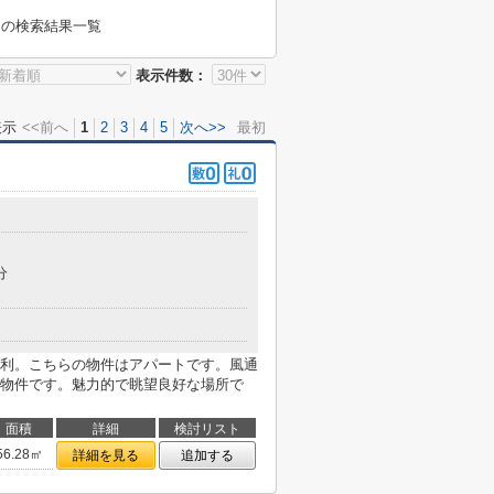
」
の検索結果一覧
表示件数：
表示
<<前へ
1
2
3
4
5
次へ>>
最初
分
利。こちらの物件はアパートです。風通
物件です。魅力的で眺望良好な場所で
面積
詳細
検討リスト
56.28㎡
詳細を見る
追加する