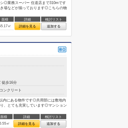
◎業務スーパー 住道店まで310mです
き場などが揃っております◎こちらの物
面積
詳細
検討リスト
55.17㎡
詳細を見る
追加する
 徒歩16分
コンクリート
m以内にある物件です◎共用部には敷地内
り、とても充実しています◎マンション
面積
詳細
検討リスト
6.55㎡
詳細を見る
追加する