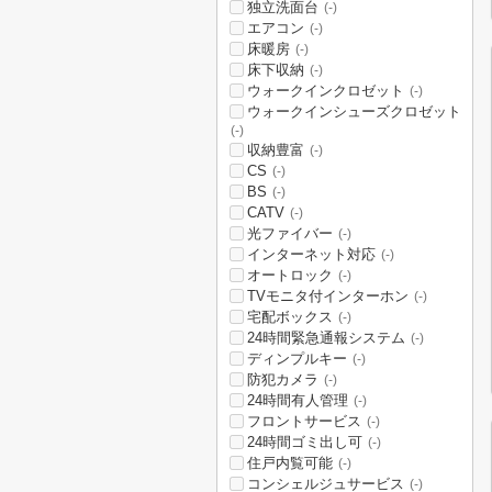
独立洗面台
(-)
エアコン
(-)
床暖房
(-)
床下収納
(-)
ウォークインクロゼット
(-)
ウォークインシューズクロゼット
(-)
収納豊富
(-)
CS
(-)
BS
(-)
CATV
(-)
光ファイバー
(-)
インターネット対応
(-)
オートロック
(-)
TVモニタ付インターホン
(-)
宅配ボックス
(-)
24時間緊急通報システム
(-)
ディンプルキー
(-)
防犯カメラ
(-)
24時間有人管理
(-)
フロントサービス
(-)
24時間ゴミ出し可
(-)
住戸内覧可能
(-)
コンシェルジュサービス
(-)