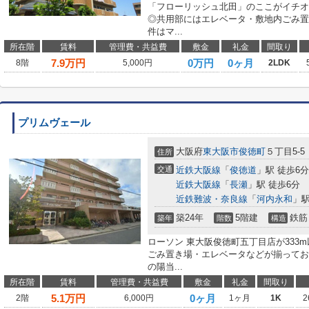
「フローリッシュ北田」のここがイチオシ
◎共用部にはエレベータ・敷地内ごみ置
件はマ...
所在階
賃料
管理費・共益費
敷金
礼金
間取り
7.9
万円
0万円
0ヶ月
8階
5,000円
2LDK
プリムヴェール
大阪府
東大阪市
俊徳町
５丁目5-5
住所
交通
近鉄大阪線
「
俊徳道
」駅 徒歩6分
近鉄大阪線
「
長瀬
」駅 徒歩6分
近鉄難波・奈良線
「
河内永和
」駅
築24年
5階建
鉄筋
築年
階数
構造
ローソン 東大阪俊徳町五丁目店が333
ごみ置き場・エレベータなどが揃ってお
の陽当...
所在階
賃料
管理費・共益費
敷金
礼金
間取り
5.1
万円
0ヶ月
2階
6,000円
1ヶ月
1K
2