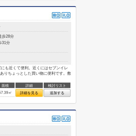
7
徒歩28分
歩31分
石切駅にも近くて便利。近くにはセブンイレ
)がありちょっとした買い物に便利です。敷
面積
詳細
検討リスト
57.39㎡
詳細を見る
追加する