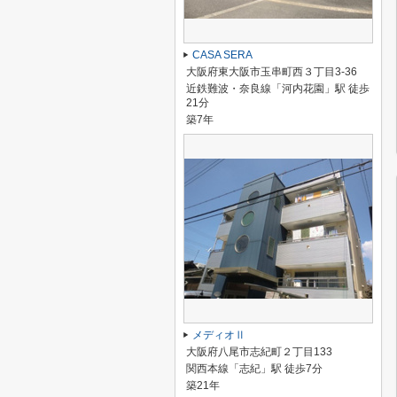
CASA SERA
大阪府東大阪市玉串町西３丁目3-36
近鉄難波・奈良線「河内花園」駅 徒歩
21分
築7年
メディオⅡ
大阪府八尾市志紀町２丁目133
関西本線「志紀」駅 徒歩7分
築21年