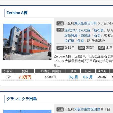
Zerbino A棟
大阪府
東大阪市
日下町
５丁目7-1
住所
交通
近鉄けいはんな線
「
新石切
」駅 
近鉄難波・奈良線
「
石切
」駅 徒
片町線
「
住道
」駅 徒歩38分
築19年
3階建
木造
築年
階数
構造
Zerbino A棟：近鉄けいはんな線新
ブン 東大阪善根寺町3丁目店(徒歩6分
地...
所在階
賃料
管理費・共益費
敷金
礼金
間取り
7.3
万円
0ヶ月
0ヶ月
3階
4,000円
2LDK
グランエクラ田島
大阪府
大阪市生野区
田島
６丁目
住所