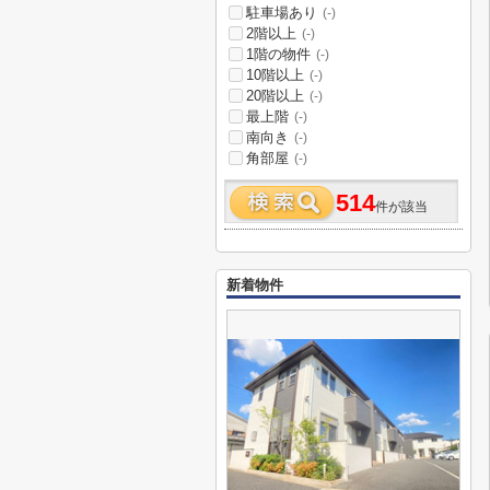
駐車場あり
(-)
2階以上
(-)
1階の物件
(-)
10階以上
(-)
20階以上
(-)
最上階
(-)
南向き
(-)
角部屋
(-)
514
件が該当
新着物件