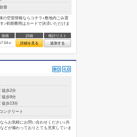
鉄骨
棟の空室情報ならコチラ♪敷地内ごみ置
す♪初期費用はカードで決済いただけま
面積
詳細
検討リスト
57.04㎡
詳細を見る
追加する
4
 徒歩2分
 徒歩9分
 徒歩13分
コンクリート
ならお気軽にお問い合わせください♪共
などが備わっておりとても充実していま