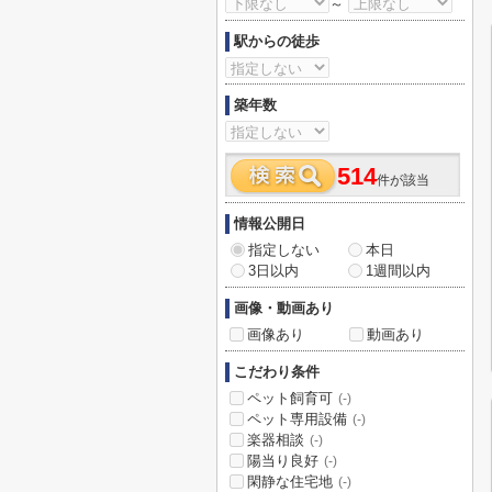
～
駅からの徒歩
築年数
514
件が該当
情報公開日
指定しない
本日
3日以内
1週間以内
画像・動画あり
画像あり
動画あり
こだわり条件
ペット飼育可
(-)
ペット専用設備
(-)
楽器相談
(-)
陽当り良好
(-)
閑静な住宅地
(-)