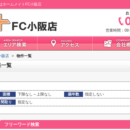
はホームメイトFC小阪店
営業時間：09:0
小阪店
>
物件一覧
果一覧
面積
下限なし～上限なし
築年数
指定しない
間取り
指定なし
フリーワード検索