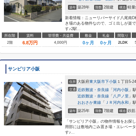
築28年
2階建
軽量
築年
階数
構造
新着情報：ニューリバーサイド八尾南D
き場のある物件なので、ゴミ出しが楽で
す♪2駅...
所在階
賃料
管理費・共益費
敷金
礼金
間取り
6.8
万円
0ヶ月
0ヶ月
2階
4,000円
2LDK
サンピリア小阪
大阪府
東大阪市
下小阪
１丁目5-2
住所
交通
近鉄難波・奈良線
「
河内小阪
」駅
近鉄難波・奈良線
「
八戸ノ里
」駅
おおさか東線
「
ＪＲ河内永和
」駅
築25年
7階建
鉄筋
築年
階数
構造
「サンピリア小阪」の物件情報をお探し
用部には敷地内ごみ置き場・エレベータ
す♪...