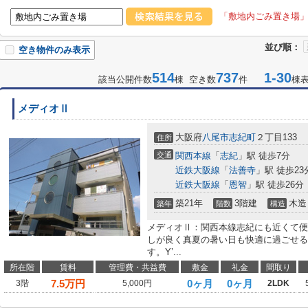
「敷地内ごみ置き場
並び順：
空き物件のみ表示
514
737
1-30
該当公開件数
棟 空き数
件
棟
メディオⅡ
大阪府
八尾市
志紀町
２丁目133
住所
交通
関西本線
「
志紀
」駅 徒歩7分
近鉄大阪線
「
法善寺
」駅 徒歩23
近鉄大阪線
「
恩智
」駅 徒歩26分
築21年
3階建
木造
築年
階数
構造
メディオⅡ：関西本線志紀にも近くて便
しが良く真夏の暑い日も快適に過ごせる
す。Y’...
所在階
賃料
管理費・共益費
敷金
礼金
間取り
7.5
万円
0ヶ月
0ヶ月
3階
5,000円
2LDK