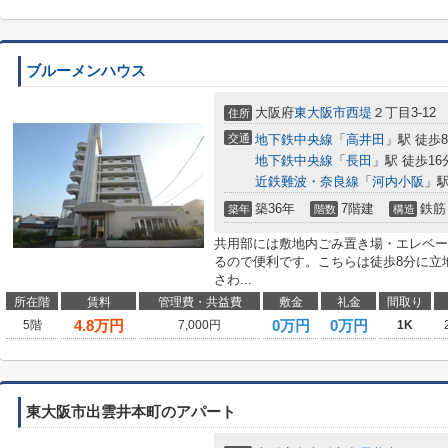
ブルーメンハウス
大阪府
東大阪市
西堤
２丁目3-12
住所
交通
地下鉄中央線
「
高井田
」駅 徒歩
地下鉄中央線
「
長田
」駅 徒歩16
近鉄難波・奈良線
「
河内小阪
」駅
築36年
7階建
鉄筋
築年
階数
構造
共用部には敷地内ごみ置き場・エレベー
るので便利です。こちらは徒歩8分に立
さわ...
所在階
賃料
管理費・共益費
敷金
礼金
間取り
4.8
万円
0万円
0万円
5階
7,000円
1K
東大阪市出雲井本町のアパート