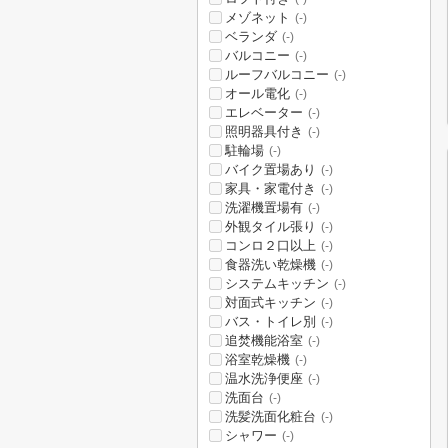
メゾネット
(-)
ベランダ
(-)
バルコニー
(-)
ルーフバルコニー
(-)
オール電化
(-)
エレベーター
(-)
照明器具付き
(-)
駐輪場
(-)
バイク置場あり
(-)
家具・家電付き
(-)
洗濯機置場有
(-)
外観タイル張り
(-)
コンロ２口以上
(-)
食器洗い乾燥機
(-)
システムキッチン
(-)
対面式キッチン
(-)
バス・トイレ別
(-)
追焚機能浴室
(-)
浴室乾燥機
(-)
温水洗浄便座
(-)
洗面台
(-)
洗髪洗面化粧台
(-)
シャワー
(-)