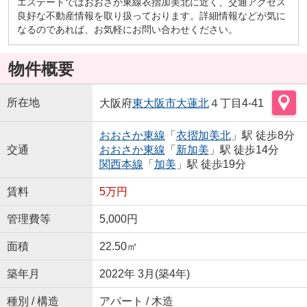
エステートではおおさか東線衣摺加美北に近く、交通アクセス
良好な不動産情報を取り扱っております。詳細情報などが気に
なるのであれば、お気軽にお問い合わせください。
物件概要
所在地
大阪府
東大阪市
大蓮北
４丁目4-41
おおさか東線
「
衣摺加美北
」駅 徒歩8分
交通
おおさか東線
「
新加美
」駅 徒歩14分
関西本線
「
加美
」駅 徒歩19分
賃料
5万円
管理費等
5,000円
面積
22.50㎡
築年月
2022年 3月(築4年)
種別 / 構造
アパート / 木造