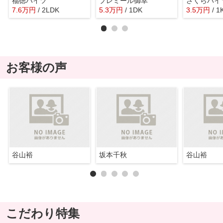
福徳ハイツ
プレミール御幸
さくらハイ
7.6
万
円
/ 2LDK
5.3
万
円
/ 1DK
3.5
万
円
/ 1
お客様の声
谷山裕
坂本千秋
谷山裕
こだわり特集