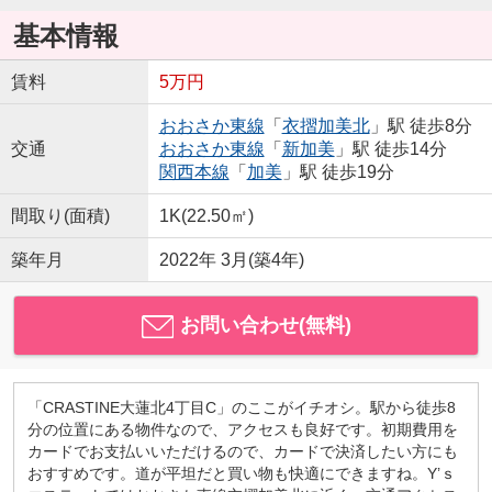
基本情報
賃料
5万円
おおさか東線
「
衣摺加美北
」駅 徒歩8分
交通
おおさか東線
「
新加美
」駅 徒歩14分
関西本線
「
加美
」駅 徒歩19分
間取り(面積)
1K(22.50㎡)
築年月
2022年 3月(築4年)
お問い合わせ(無料)
「CRASTINE大蓮北4丁目C」のここがイチオシ。駅から徒歩8
分の位置にある物件なので、アクセスも良好です。初期費用を
カードでお支払いいただけるので、カードで決済したい方にも
おすすめです。道が平坦だと買い物も快適にできますね。Y’ｓ