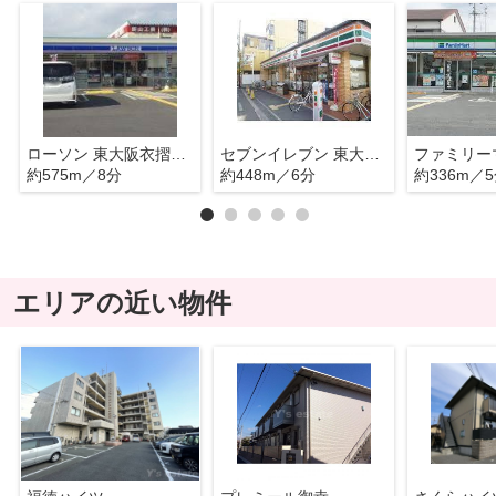
ローソン 東大阪衣摺五丁目店
セブンイレブン 東大阪衣摺4丁目店
約575m／8分
約448m／6分
約336m／
エリアの近い物件