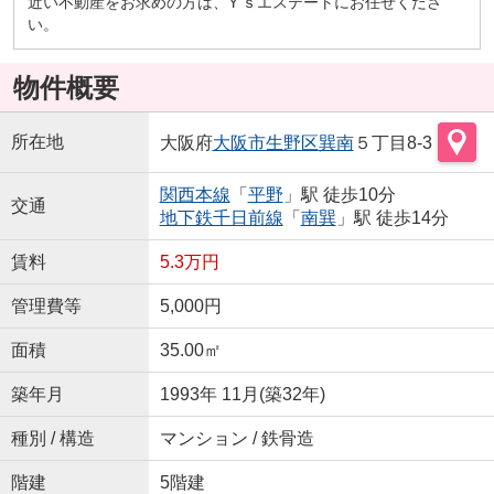
近い不動産をお求めの方は、Y’ｓエステートにお任せくださ
い。
物件概要
所在地
大阪府
大阪市生野区
巽南
５丁目8-3
関西本線
「
平野
」駅 徒歩10分
交通
地下鉄千日前線
「
南巽
」駅 徒歩14分
賃料
5.3万円
管理費等
5,000円
面積
35.00㎡
築年月
1993年 11月(築32年)
種別 / 構造
マンション / 鉄骨造
階建
5階建