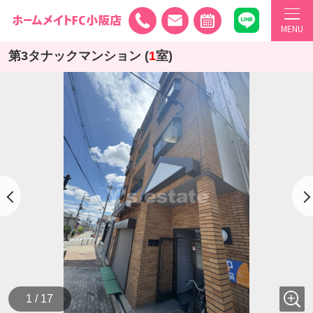
MENU
第3タナックマンション (
1
室)
1 / 17