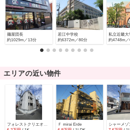
麺屋団長
若江中学校
約1029m／13分
約6372m／80分
約4748m／
エリアの近い物件
フォレストクリエオーレ中川
Ｆ mirai Erde
シャーメゾ
6.2
万
円
/ 1K
6.9
万
円
/ 1LDK
7.6
万
円
/ 1