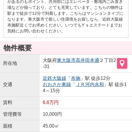
があるのもポイント。共用部にはエレベータ・敷地内ごみ置き
場などが揃っており、とても充実しています。こちらの物件は
駅まで徒歩で12分で到着します。こちらはマンションタイプに
なります。東大阪市で新しい住環境をお探しなら、近鉄大阪線
布施駅近くでお求めください。いつでもY’ｓエステートまでお
気軽にお問い合わせください。
物件概要
大阪府
東大阪市
高井田本通
２丁目2
所在地
-31
近鉄大阪線
「
布施
」駅 徒歩12分
交通
おおさか東線
「
ＪＲ河内永和
」駅 徒歩1
4～15分
賃料
6.6万円
管理費等
10,000円
面積
45.00㎡