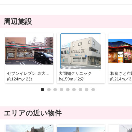
周辺施設
セブンイレブン 東大阪長堂3丁目店
大間知クリニック
和食さと布
約124m／2分
約159m／2分
約214m／
エリアの近い物件