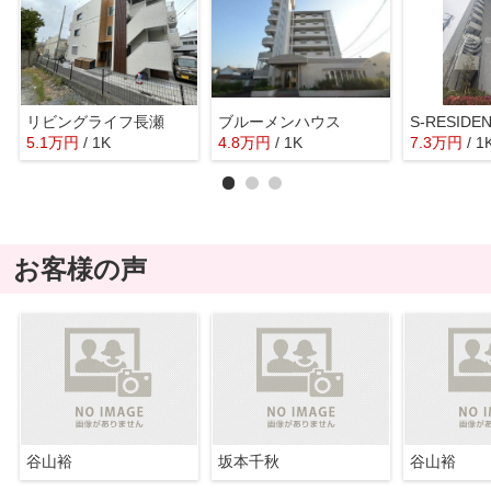
リビングライフ長瀬
ブルーメンハウス
5.1
万
円
/ 1K
4.8
万
円
/ 1K
7.3
万
円
/ 1
お客様の声
谷山裕
坂本千秋
谷山裕