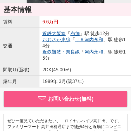
基本情報
賃料
6.6万円
近鉄大阪線
「
布施
」駅 徒歩12分
おおさか東線
「
ＪＲ河内永和
」駅 徒歩1
交通
4分
近鉄難波・奈良線
「
河内永和
」駅 徒歩1
5分
間取り(面積)
2DK(45.00㎡)
築年月
1989年 3月(築37年)
お問い合わせ(無料)
ぜひ一度見ていただきたい、「ロイヤルハイツ高井田」です。
ファミリーマート 高井田柳通店まで徒歩4分と近場にコンビニ