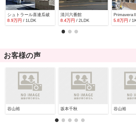
シュトラール喜連瓜破
清川六番館
Primavera
8.9
万
円
/ 1LDK
8.4
万
円
/ 2LDK
5.8
万
円
/ 1
お客様の声
谷山裕
坂本千秋
谷山裕