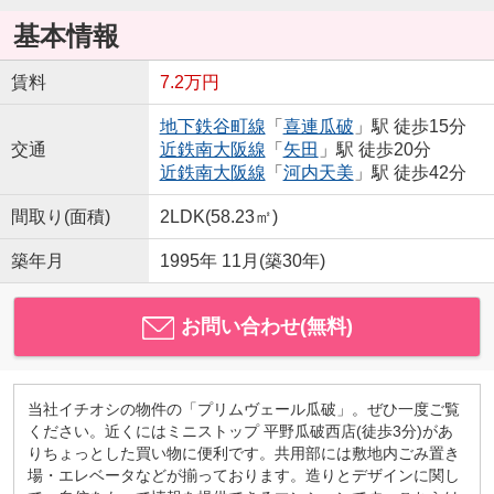
基本情報
賃料
7.2万円
地下鉄谷町線
「
喜連瓜破
」駅 徒歩15分
交通
近鉄南大阪線
「
矢田
」駅 徒歩20分
近鉄南大阪線
「
河内天美
」駅 徒歩42分
間取り(面積)
2LDK(58.23㎡)
築年月
1995年 11月(築30年)
お問い合わせ(無料)
当社イチオシの物件の「プリムヴェール瓜破」。ぜひ一度ご覧
ください。近くにはミニストップ 平野瓜破西店(徒歩3分)があ
りちょっとした買い物に便利です。共用部には敷地内ごみ置き
場・エレベータなどが揃っております。造りとデザインに関し