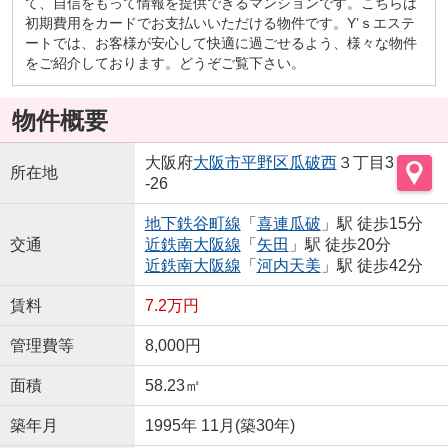
て、自信をもって情報を提供できるマンションです。こちらは
初期費用をカードでお支払いいただける物件です。Y’ｓエステ
ートでは、お客様が安心して快適に過ごせるよう、様々な物件
をご紹介しております。どうぞご覧下さい。
物件概要
大阪府
大阪市平野区
瓜破西
３丁目3
所在地
-26
地下鉄谷町線
「
喜連瓜破
」駅 徒歩15分
交通
近鉄南大阪線
「
矢田
」駅 徒歩20分
近鉄南大阪線
「
河内天美
」駅 徒歩42分
賃料
7.2万円
管理費等
8,000円
面積
58.23㎡
築年月
1995年 11月(築30年)