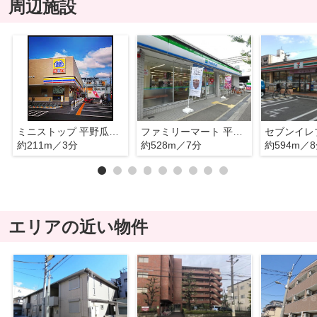
周辺施設
ミニストップ 平野瓜破西店
ファミリーマート 平野瓜破店
約211m／3分
約528m／7分
約594m／
エリアの近い物件