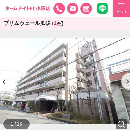
MENU
プリムヴェール瓜破 (
1
室)
1 / 16