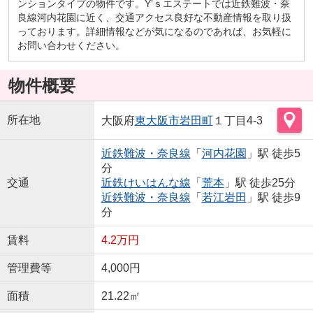
ンションタイプの物件です。Y’ｓエステートでは近鉄難波・奈
良線河内花園に近く、交通アクセス良好な不動産情報を取り扱
っております。詳細情報などが気になるのであれば、お気軽に
お問い合わせください。
物件概要
所在地
大阪府
東大阪市
岩田町
１丁目4-3
近鉄難波・奈良線
「
河内花園
」駅 徒歩5
分
交通
近鉄けいはんな線
「
荒本
」駅 徒歩25分
近鉄難波・奈良線
「
若江岩田
」駅 徒歩9
分
賃料
4.2万円
管理費等
4,000円
面積
21.22㎡