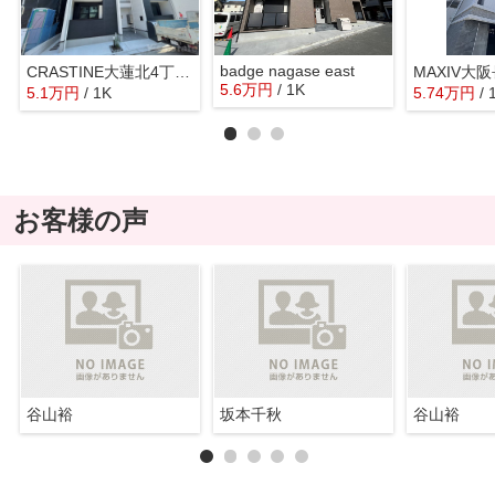
badge nagase east
CRASTINE大蓮北4丁目B
MAXIV大
5.6
万
円
/ 1K
5.1
万
円
/ 1K
5.74
万
円
/ 
お客様の声
谷山裕
坂本千秋
谷山裕