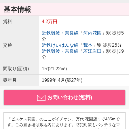
基本情報
賃料
4.2万円
近鉄難波・奈良線
「
河内花園
」駅 徒歩5
分
交通
近鉄けいはんな線
「
荒本
」駅 徒歩25分
近鉄難波・奈良線
「
若江岩田
」駅 徒歩9
分
間取り(面積)
1R(21.22㎡)
築年月
1999年 4月(築27年)
お問い合わせ(無料)
「ピスケス花園」のここがイチオシ。万代 花園店まで435mで
す。ごみ置き場は敷地内にあります。防犯対策もバッチリなマ