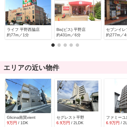
ライフ 平野西脇店
Bis(ビス) 平野店
約77m／1分
約431m／6分
約277m／
エリアの近い物件
Glicina南巽vient
セグレスト平野
ファミーユ
9
万
円
/ 1DK
6.9
万
円
/ 2LDK
6.9
万
円
/ 2