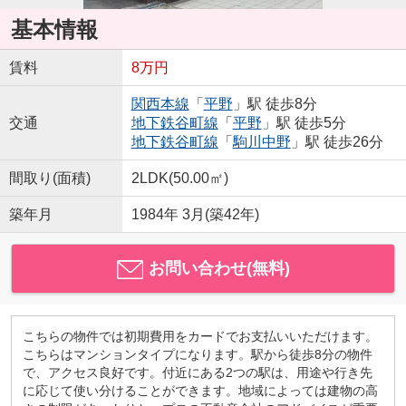
基本情報
賃料
8万円
関西本線
「
平野
」駅 徒歩8分
交通
地下鉄谷町線
「
平野
」駅 徒歩5分
地下鉄谷町線
「
駒川中野
」駅 徒歩26分
間取り(面積)
2LDK(50.00㎡)
築年月
1984年 3月(築42年)
お問い合わせ(無料)
こちらの物件では初期費用をカードでお支払いいただけます。
こちらはマンションタイプになります。駅から徒歩8分の物件
で、アクセス良好です。付近にある2つの駅は、用途や行き先
に応じて使い分けることができます。地域によっては建物の高