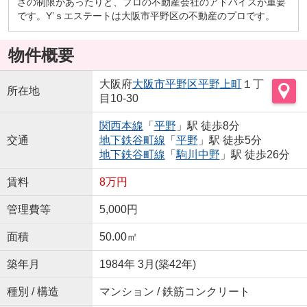
さの制限があったりと、プロの不動産会社のアドバイスが重要
です。Y’ｓエステートは大阪市平野区の不動産のプロです。
物件概要
大阪府
大阪市平野区
平野上町
１丁
所在地
目10-30
関西本線
「
平野
」駅 徒歩8分
交通
地下鉄谷町線
「
平野
」駅 徒歩5分
地下鉄谷町線
「
駒川中野
」駅 徒歩26分
賃料
8万円
管理費等
5,000円
面積
50.00㎡
築年月
1984年 3月(築42年)
種別 / 構造
マンション / 鉄筋コンクリート