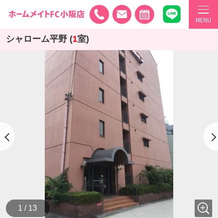
MENU
シャローム平野 (
1
室)
1 / 13