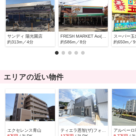
サンディ 陽光園店
FRESH MARKET Aoi(フレッシュマーケットアオイ) JR八尾駅前店
スーパー玉
約313m／4分
約586m／8分
約650m／
エリアの近い物件
エクセレンス青山
ティエラ恩智(ザ)フォレスト E棟
アルベーロ
8
万
円
/ 3LDK
12
万
円
/ 3LDK
8.7
万
円
/ 3