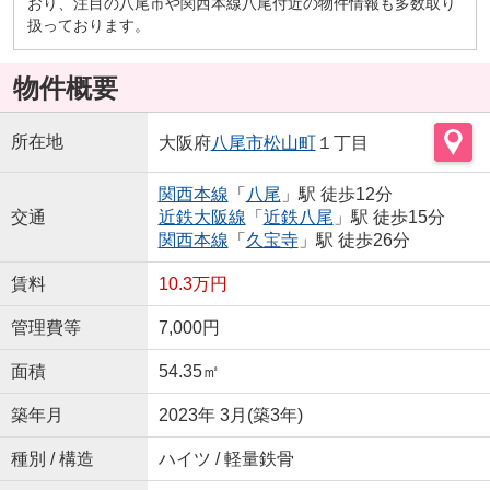
おり、注目の八尾市や関西本線八尾付近の物件情報も多数取り
扱っております。
物件概要
所在地
大阪府
八尾市
松山町
１丁目
関西本線
「
八尾
」駅 徒歩12分
交通
近鉄大阪線
「
近鉄八尾
」駅 徒歩15分
関西本線
「
久宝寺
」駅 徒歩26分
賃料
10.3万円
管理費等
7,000円
面積
54.35㎡
築年月
2023年 3月(築3年)
種別 / 構造
ハイツ / 軽量鉄骨