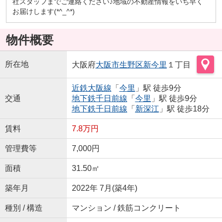
社スタッフまでご連絡ください♪地域の不動産情報をいち早く
お届けします(*^_^*)
物件概要
所在地
大阪府
大阪市生野区
新今里
１丁目
近鉄大阪線
「
今里
」駅 徒歩9分
交通
地下鉄千日前線
「
今里
」駅 徒歩9分
地下鉄千日前線
「
新深江
」駅 徒歩18分
賃料
7.8万円
管理費等
7,000円
面積
31.50㎡
築年月
2022年 7月(築4年)
種別 / 構造
マンション / 鉄筋コンクリート