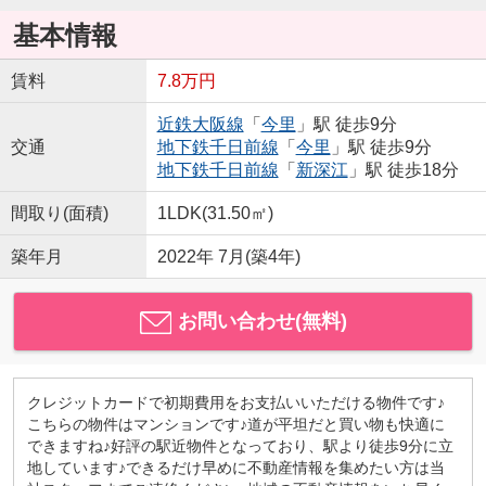
基本情報
賃料
7.8万円
近鉄大阪線
「
今里
」駅 徒歩9分
交通
地下鉄千日前線
「
今里
」駅 徒歩9分
地下鉄千日前線
「
新深江
」駅 徒歩18分
間取り(面積)
1LDK(31.50㎡)
築年月
2022年 7月(築4年)
お問い合わせ(無料)
クレジットカードで初期費用をお支払いいただける物件です♪
こちらの物件はマンションです♪道が平坦だと買い物も快適に
できますね♪好評の駅近物件となっており、駅より徒歩9分に立
地しています♪できるだけ早めに不動産情報を集めたい方は当