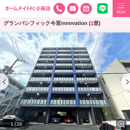
MENU
グランパシフィック今里innovation (
1
室)
1 / 16