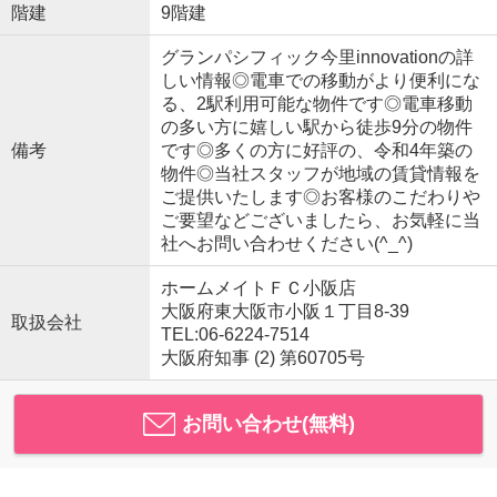
階建
9階建
グランパシフィック今里innovationの詳
しい情報◎電車での移動がより便利にな
る、2駅利用可能な物件です◎電車移動
の多い方に嬉しい駅から徒歩9分の物件
備考
です◎多くの方に好評の、令和4年築の
物件◎当社スタッフが地域の賃貸情報を
ご提供いたします◎お客様のこだわりや
ご要望などございましたら、お気軽に当
社へお問い合わせください(^_^)
ホームメイトＦＣ小阪店
大阪府東大阪市小阪１丁目8-39
取扱会社
TEL:06-6224-7514
大阪府知事 (2) 第60705号
お問い合わせ(無料)