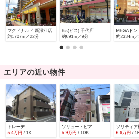
マクドナルド 新深江店
Bis(ビス) 千代店
約1707m／22分
約691m／9分
約2334m／
エリアの近い物件
トレーデ
ソリュートピア
ソリティア
5.4
万
円
/ 1K
5.9
万
円
/ 1DK
6.6
万
円
/ 1