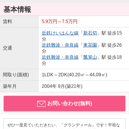
基本情報
賃料
5.9万円～7.5万円
近鉄けいはんな線
「
新石切
」駅 徒歩15
分
近鉄難波・奈良線
「
東花園
」駅 徒歩26
交通
分
近鉄難波・奈良線
「
瓢箪山
」駅 徒歩18
分
間取り(面積)
1LDK～2DK(40.20㎡～44.09㎡)
築年月
2004年 9月(築21年)
お問い合わせ(無料)
ぜひ一度見ていただきたい、「グランディール」です！平坦な