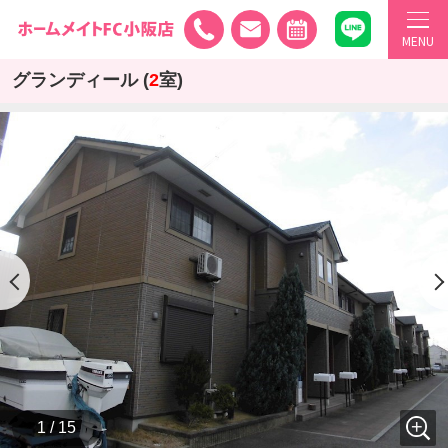
MENU
グランディール (
2
室)
1 / 15