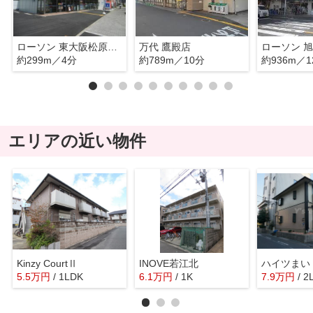
ローソン 東大阪松原二丁目店
万代 鷹殿店
ローソン 
約299m／4分
約789m／10分
約936m／1
エリアの近い物件
Kinzy CourtⅡ
INOVE若江北
ハイツまい
5.5
万
円
/ 1LDK
6.1
万
円
/ 1K
7.9
万
円
/ 2