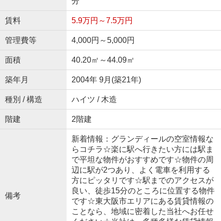
分
賃料
5.9万円～7.5万円
管理費等
4,000円～5,000円
面積
40.20㎡～44.09㎡
築年月
2004年 9月(築21年)
種別 / 構造
ハイツ / 木造
階建
2階建
新着情報：グランディールの空室情報な
らコチラ☆楽に駅へ行きたい方には駅ま
で平坦な物件がおすすめです☆物件の周
辺に駅が2つあり、よく電車を利用する
方にピッタリです☆駅までのアクセスが
良い、徒歩15分のところに位置する物件
備考
です☆東大阪市エリアにある賃貸情報の
ことなら、地域に密着した当社へお任せ