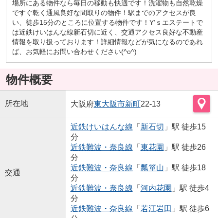
場所にある物件なら毎日の移動も快適です！洗濯物も自然乾燥
ですぐ乾く通風良好な間取りの物件！駅までのアクセスが良
い、徒歩15分のところに位置する物件です！Y’ｓエステートで
は近鉄けいはんな線新石切に近く、交通アクセス良好な不動産
情報を取り扱っております！詳細情報などが気になるのであれ
ば、お気軽にお問い合わせください(^o^)
物件概要
所在地
大阪府
東大阪市
新町
22-13
近鉄けいはんな線
「
新石切
」駅 徒歩15
分
近鉄難波・奈良線
「
東花園
」駅 徒歩26
分
近鉄難波・奈良線
「
瓢箪山
」駅 徒歩18
交通
分
近鉄難波・奈良線
「
河内花園
」駅 徒歩4
分
近鉄難波・奈良線
「
若江岩田
」駅 徒歩6