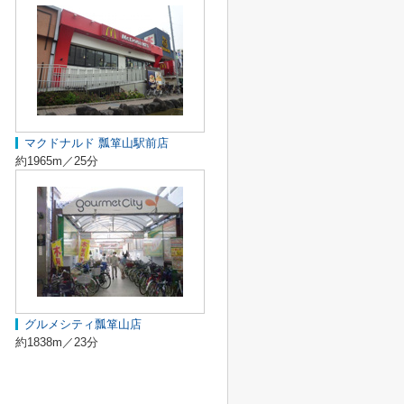
マクドナルド 瓢箪山駅前店
約1965m／25分
グルメシティ瓢箪山店
約1838m／23分