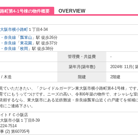
OVERVIEW
路町第4-1号棟の物件概要
大阪市
横小路町
１丁目4-34
・奈良線
「
瓢箪山
」駅 徒歩26分
・奈良線
「
東花園
」駅 徒歩37分
・奈良線
「
枚岡
」駅 徒歩38分
管理費・共益費
-
築年月(築年数)
2024年 11月( 
/ 木造
階建
2階建
見ていただきたい、「クレイドルガーデン東大阪市横小路町第4-1号棟」で
育てにもうってつけです。ニーズの高い、令和6年築の物件で、オシャレな室
依頼するなら、東大阪市にある近鉄難波・奈良線瓢箪山近くの戸建てを候補
軽にご連絡下さい。
イトＦＣ小阪店
大阪市小阪１丁目8-39
6224-7514
 (2) 第60705号