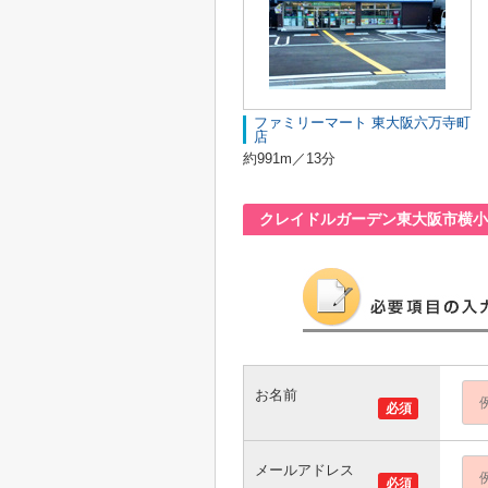
ファミリーマート 東大阪六万寺町
店
約991m／13分
クレイドルガーデン東大阪市横小
お名前
必須
メールアドレス
必須