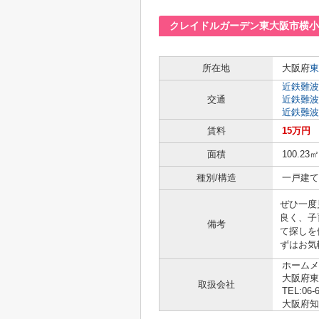
クレイドルガーデン東大阪市横小
所在地
大阪府
東
近鉄難波
交通
近鉄難波
近鉄難波
賃料
15万円
面積
100.23㎡
種別/構造
一戸建て 
ぜひ一度
良く、子
備考
て探しを
ずはお気
ホームメ
大阪府東
取扱会社
TEL:06-
大阪府知事