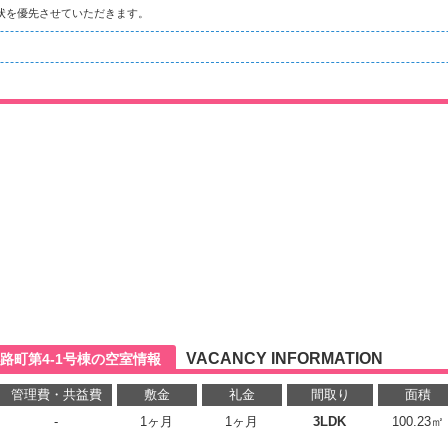
状を優先させていただきます。
VACANCY INFORMATION
路町第4-1号棟の空室情報
管理費・共益費
敷金
礼金
間取り
面積
-
1ヶ月
1ヶ月
3LDK
100.23㎡