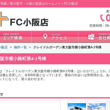
1号棟／東大阪市・小阪の賃貸はホームメイトFC小阪店
営業時間：09:0
小阪店
>
物件一覧
>
クレイドルガーデン東大阪市横小路町第4-1号棟
阪市横小路町第4-1号棟
は「クレイドルガーデン東大阪市横小路町第4-1号棟」はいかがでしょうか
設備も充実した、令和6年築となっています。運命の出会いは突然現れる。あ
ピットになって、巡り会わせます。
RY