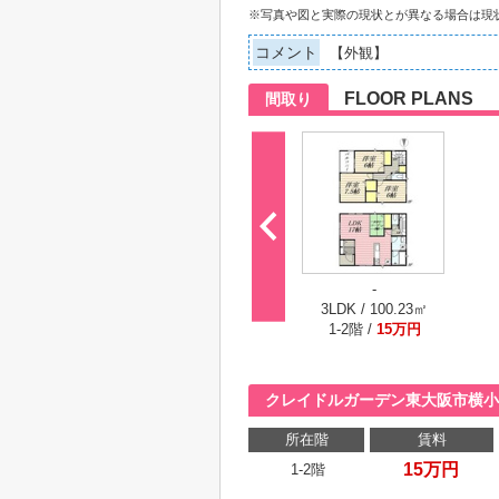
※写真や図と実際の現状とが異なる場合は現
コメント
【外観】
FLOOR PLANS
間取り
-
3LDK / 100.23㎡
1-2階 /
15万円
クレイドルガーデン東大阪市横小
所在階
賃料
15万円
1-2階