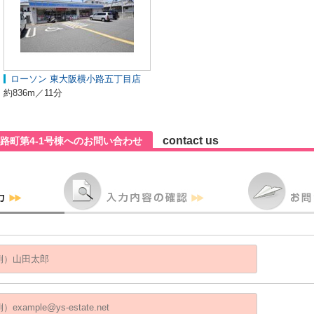
ローソン 東大阪横小路五丁目店
約836m／11分
contact us
路町第4-1号棟へのお問い合わせ