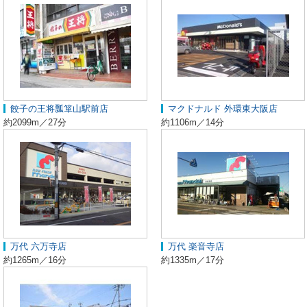
餃子の王将瓢箪山駅前店
マクドナルド 外環東大阪店
約2099m／27分
約1106m／14分
万代 六万寺店
万代 楽音寺店
約1265m／16分
約1335m／17分