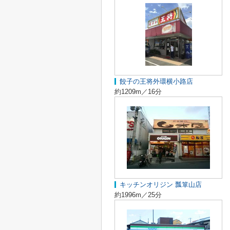
餃子の王将外環横小路店
約1209m／16分
キッチンオリジン 瓢箪山店
約1996m／25分