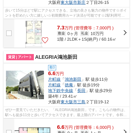
大阪府
東大阪市
新庄
２丁目26-15
歩いて15分ほどで駅にアクセスできる、立地の良さも魅力の物件です☆ポイ
ントを貯めたい方に嬉しい☆初期費用カード決済が可能です☆2駅利用可能
で利便性の高い物件です☆防犯対策もバッチ...
7.3
万
円
(管理費等：7,000円 )
0ヶ月
10万円
敷金
礼金
1階 / 2LDK＋1S(納戸) / 60.16㎡
ALEGRIA鴻池新田
賃貸 | アパート
敷0
6.6
万円
片町線
「
鴻池新田
」駅 徒歩11分
片町線
「
徳庵
」駅 徒歩19分
地下鉄中央線
「
長田
」駅 徒歩29分
築4年 / 29.41㎡
大阪府
東大阪市
三島
２丁目19-12
ぜひ一度見ていただきたい、「ALEGRIA鴻池新田」です。こちらの物件は、
駅へも徒歩11分と歩いてアクセスできます。最上階のアパートです。令和4
年築のコチラの物件は、落ち着きのある...
6.6
万
円
(管理費等：6,000円 )
0ヶ月
1ヶ月
敷金
礼金