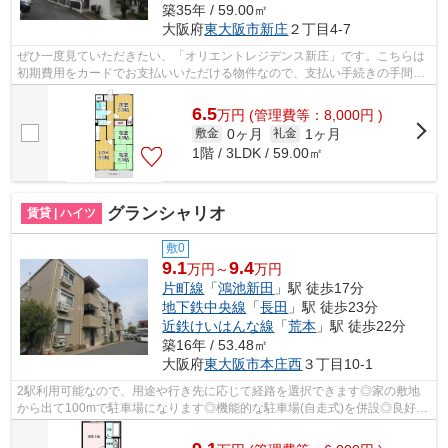
築35年 / 59.00㎡
大阪府
東大阪市
新庄
２丁目4-7
ぜひ一度見ていただきたい、「オリエントレジデンス新庄」です。こちらは
初期費用をカードでお支払いいただける物件なので、支払い手続きの手間が
省けます。こちらの物件には自走式駐...
6.5
万
円
(管理費等：8,000円 )
0ヶ月
1ヶ月
敷金
礼金
1階 / 3LDK / 59.00㎡
グランシャリオ
賃貸 | ハイツ
敷0
9.1
9.4
万円～
万円
片町線
「
鴻池新田
」駅 徒歩17分
地下鉄中央線
「
長田
」駅 徒歩23分
近鉄けいはんな線
「
荒本
」駅 徒歩22分
築16年 / 53.48㎡
大阪府
東大阪市
本庄西
３丁目10-1
2駅利用可能なので、用途や行き先に応じて経路を選択できます◎家の敷地
から出て100mで駐車場になります◎機能的な駐車場(自走式)を併設◎良好な
陽当りが好評の、魅力溢れる一押しの物件...