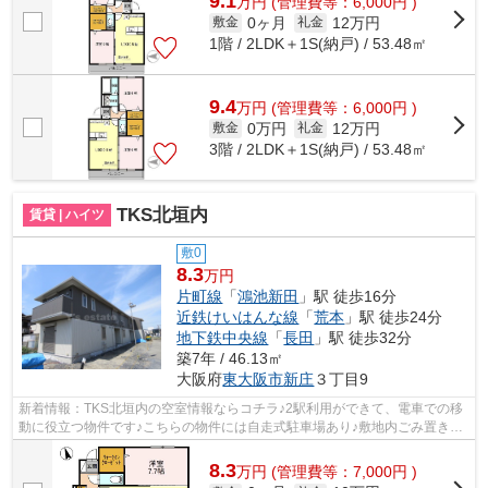
9.1
万
円
(管理費等：6,000円 )
0ヶ月
12万円
敷金
礼金
1階 / 2LDK＋1S(納戸) / 53.48㎡
9.4
万
円
(管理費等：6,000円 )
0万円
12万円
敷金
礼金
3階 / 2LDK＋1S(納戸) / 53.48㎡
TKS北垣内
賃貸 | ハイツ
敷0
8.3
万円
片町線
「
鴻池新田
」駅 徒歩16分
近鉄けいはんな線
「
荒本
」駅 徒歩24分
地下鉄中央線
「
長田
」駅 徒歩32分
築7年 / 46.13㎡
大阪府
東大阪市
新庄
３丁目9
新着情報：TKS北垣内の空室情報ならコチラ♪2駅利用ができて、電車での移
動に役立つ物件です♪こちらの物件には自走式駐車場あり♪敷地内ごみ置き場
があればごみをもって歩く距離も少なく...
8.3
万
円
(管理費等：7,000円 )