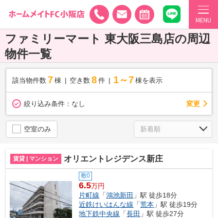
MENU
ファミリーマート 東大阪三島店の周辺
物件一覧
7
8
1～7
該当物件数
棟
空き数
件
棟を表示
変更
絞り込み条件：
なし
空室のみ
オリエントレジデンス新庄
賃貸 | マンション
敷0
6.5
万円
片町線
「
鴻池新田
」駅 徒歩18分
近鉄けいはんな線
「
荒本
」駅 徒歩19分
地下鉄中央線
「
長田
」駅 徒歩27分