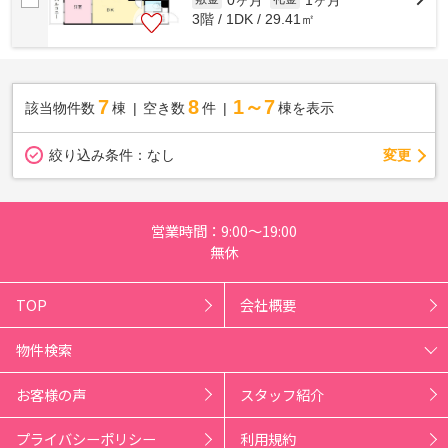
3階 / 1DK / 29.41㎡
7
8
1～7
該当物件数
棟
空き数
件
棟を表示
変更
絞り込み条件：
なし
営業時間：9:00～19:00
無休
TOP
会社概要
物件検索
お客様の声
スタッフ紹介
プライバシーポリシー
利用規約