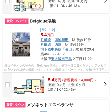
0ヶ月
10万円
敷金
礼金
1階 / 1LDK / 46.13㎡
Belgique鴻池
賃貸 | アパート
敷0
礼0
5.4
万円
片町線
「
鴻池新田
」駅 徒歩10分
片町線
「
徳庵
」駅 徒歩22分
地下鉄中央線
「
長田
」駅 徒歩29分
築4年 / 22.43㎡
大阪府
東大阪市
三島
２丁目17-22
当社イチオシの物件の「Belgique鴻池」。ぜひ一度ご覧ください。アクセス
の良い徒歩10分の物件です。こちらの物件はアパートです。令和4年7月完
成、まだまだ新しい築浅物件。Y’ｓエス...
5.4
万
円
(管理費等：4,000円 )
0ヶ月
0ヶ月
敷金
礼金
1階 / 1K / 22.43㎡
メゾネットエスペランサ
賃貸 | タウン