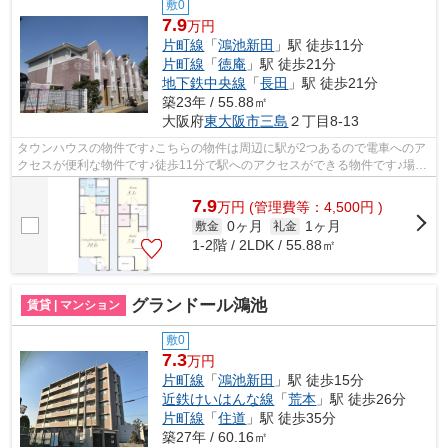
敷0
7.9
万円
片町線
「
鴻池新田
」駅 徒歩11分
片町線
「
徳庵
」駅 徒歩21分
地下鉄中央線
「
長田
」駅 徒歩21分
築23年 / 55.88㎡
大阪府
東大阪市
三島
２丁目8-13
タウンハウスの物件です♪こちらの物件は周辺に駅が2つあるので電車へのア
クセスが便利な物件です♪徒歩11分で駅へのアクセスができる物件です♪場所
が平坦なのは、ランニングをする上で...
7.9
万
円
(管理費等：4,500円 )
0ヶ月
1ヶ月
敷金
礼金
1-2階 / 2LDK / 55.88㎡
グランドール鴻池
賃貸 | マンション
敷0
7.3
万円
片町線
「
鴻池新田
」駅 徒歩15分
近鉄けいはんな線
「
荒本
」駅 徒歩26分
片町線
「
住道
」駅 徒歩35分
築27年 / 60.16㎡